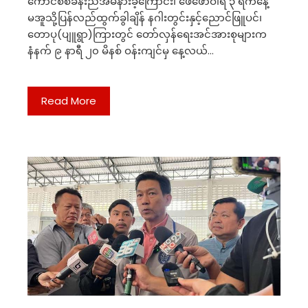
ကောင်စီစခန်းညအိမ်နားခဲ့ကြောင်း၊ ဖေဖော်ဝါရီ ၃ ရက်နေ့
မအူသို့ပြန်လည်ထွက်ခွါချိန် နဂါးတွင်းနှင့်ညောင်ဖြူပင်၊
တောပု(ပျူရွာ)ကြားတွင် တော်လှန်ရေးအင်အားစုများက
နံနက် ၉ နာရီ ၂၀ မိနစ် ဝန်းကျင်မှ နေ့လယ်…
Read More