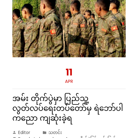
11
APR
အမ်း တိုက်ပွဲမှာ ပြည်သူ့
လွတ်လပ်ရေးတပ်တော်မှ ရဲဘော်ပါ
ကညော ကျဆုံးခဲ့ရ
Editor
သတင်း