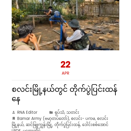
22
APR
စလင်းမြို့နယ်တွင် တိုက်ပွဲပြင်းထန်
နေ
RNA Editor
ရုပ်သံ
,
သတင်း
Bamar Army (ဗမာ့တပ်တော်)
,
စလင်း- ပကဖ
,
စလင်း
မြို့နယ်
,
ဆင်ဖြူကျွန်းမြို့
,
တိုက်ပွဲပြင်းထန်
,
ဒေါင်းစစ်အောင်
LPDF
,
မကွေးတိုင်