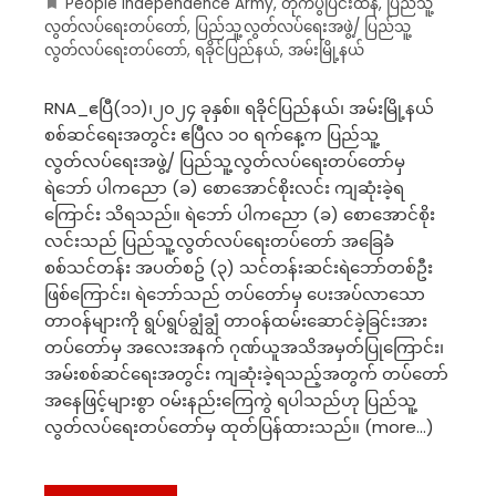
People Independence Army
,
တိုက်ပွဲပြင်းထန်
,
ပြည်သူ့
လွတ်လပ်ရေးတပ်တော်
,
ပြည်သူ့လွတ်လပ်ရေးအဖွဲ့/ ပြည်သူ့
လွတ်လပ်ရေးတပ်တော်
,
ရခိုင်ပြည်နယ်
,
အမ်းမြို့နယ်
RNA_ဧပြီ(၁၁)၊၂၀၂၄ ခုနှစ်။ ရခိုင်ပြည်နယ်၊ အမ်းမြို့နယ်
စစ်ဆင်ရေးအတွင်း ဧပြီလ ၁၀ ရက်နေ့က ပြည်သူ့
လွတ်လပ်ရေးအဖွဲ့/ ပြည်သူ့လွတ်လပ်ရေးတပ်တော်မှ
ရဲဘော် ပါကညော (ခ) စောအောင်စိုးလင်း ကျဆုံးခဲ့ရ
ကြောင်း သိရသည်။ ရဲဘော် ပါကညော (ခ) စောအောင်စိုး
လင်းသည် ပြည်သူ့လွတ်လပ်ရေးတပ်တော် အခြေခံ
စစ်သင်တန်း အပတ်စဥ် (၃) သင်တန်းဆင်းရဲဘော်တစ်ဦး
ဖြစ်ကြောင်း၊ ရဲဘော်သည် တပ်တော်မှ ပေးအပ်လာသော
တာဝန်များကို ရွပ်ရွပ်ချွံချွံ တာဝန်ထမ်းဆောင်ခဲ့ခြင်းအား
တပ်တော်မှ အလေးအနက် ဂုဏ်ယူအသိအမှတ်ပြုကြောင်း၊
အမ်းစစ်ဆင်ရေးအတွင်း ကျဆုံးခဲ့ရသည့်အတွက် တပ်တော်
အနေဖြင့်များစွာ ဝမ်းနည်းကြေကွဲ ရပါသည်ဟု ပြည်သူ့
လွတ်လပ်ရေးတပ်တော်မှ ထုတ်ပြန်ထားသည်။ (more…)