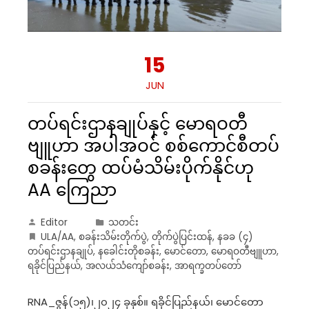
15
JUN
တပ်ရင်းဌာနချုပ်နှင့် မောရဝတီ
ဗျူဟာ အပါအဝင် စစ်ကောင်စီတပ်
စခန်းတွေ ထပ်မံသိမ်းပိုက်နိုင်ဟု
AA ကြေညာ
Editor
သတင်း
ULA/AA
,
စခန်းသိမ်းတိုက်ပွဲ
,
တိုက်ပွဲပြင်းထန်
,
နခခ (၄)
တပ်ရင်းဌာနချုပ်
,
နခေါင်းတိုစခန်း
,
မောင်တော
,
မောရဝတီဗျူဟာ
,
ရခိုင်ပြည်နယ်
,
အလယ်သံကျော်စခန်း
,
အာရက္ခတပ်တော်
RNA_ဇွန်(၁၅)၊၂၀၂၄ ခုနှစ်။ ရခိုင်ပြည်နယ်၊ မောင်တော