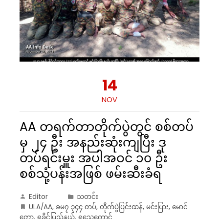
14
NOV
AA တရက်တာတိုက်ပွဲတွင် စစ်တပ်
မှ ၂၄ ဦး အနည်းဆုံးကျပြီး ဒု
တပ်ရင်းမှူး အပါအဝင် ၁၀ ဦး
စစ်သုံ့ပန်းအဖြစ် ဖမ်းဆီးခံရ
Editor
သတင်း
ULA/AA
,
ခမ၇ ၃၄၄ တပ်
,
တိုက်ပွဲပြင်းထန်
,
မင်းပြား
,
မောင်
တော
,
ရခိုင်ပြည်နယ်
,
ရသေ့တောင်