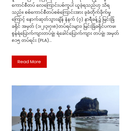
ကောင်စီတပ် လေကြောင်းပစ်ကူပါ ယူခဲ့ရသည်ဟု သိရ
သည်။ စစ်ကောင်စီတပ်စစ်ကြောင်းအား ခုခံတိုက်ခိုက်မှု
ကြောင့် နောက်ဆုတ်သွားချိန် နံနက် (၇) နာရီခန့်၌ မြင်းခြံ
ခရိုင် အမှတ် (၁၊၂၊၃၊၇၊၈)တပ်ရင်းများ၊ မြင်းခြံခရိုင်ပကဖ၊
စွန်ရဲပြောက်ကျားတပ်ဖွဲ့၊ ရဲခေါင်ပြောက်ကျား တပ်ဖွဲ့၊ အမှတ်
၈၁၅ တပ်ရင်း (PLA)…
Read More