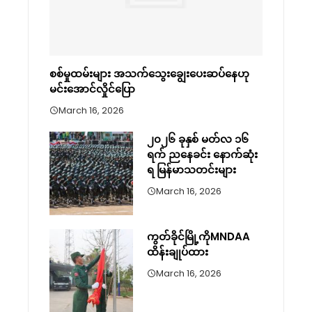
စစ်မှုထမ်းများ အသက်သွေးချွေးပေးဆပ်နေဟု
မင်းအောင်လှိုင်ပြော
March 16, 2026
၂၀၂၆ ခုနှစ် မတ်လ ၁၆
ရက် ညနေခင်း နောက်ဆုံး
ရ မြန်မာသတင်းများ
March 16, 2026
ကွတ်ခိုင်မြို့ကိုMNDAA
ထိန်းချုပ်ထား
March 16, 2026