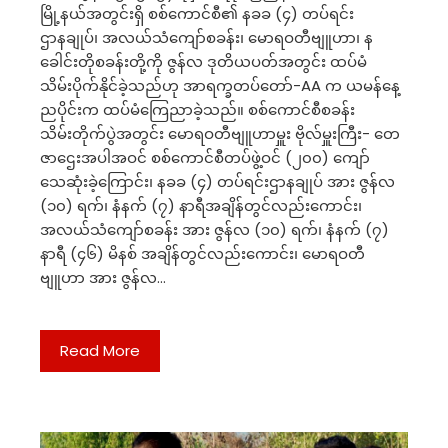
မြို့နယ်အတွင်းရှိ စစ်ကောင်စီ၏ နခခ (၄) တပ်ရင်း
ဌာနချုပ်၊ အလယ်သံကျော်စခန်း၊ မောရဝတီဗျူဟာ၊ န
ခေါင်းတိုစခန်းတို့ကို ဇွန်လ ဒုတိယပတ်အတွင်း ထပ်မံ
သိမ်းပိုက်နိုင်ခဲ့သည်ဟု အာရက္ခတပ်တော်-AA က ယမန်နေ့
ညပိုင်းက ထပ်မံကြေညာခဲ့သည်။ စစ်ကောင်စီစခန်း
သိမ်းတိုက်ပွဲအတွင်း မောရဝတီဗျူဟာမှူး ဗိုလ်မှူးကြီး- တေ
ဇာဌေးအပါအဝင် စစ်ကောင်စီတပ်ဖွဲ့ဝင် (၂၀၀) ကျော်
သေဆုံးခဲ့ကြောင်း၊ နခခ (၄) တပ်ရင်းဌာနချုပ် အား ဇွန်လ
(၁၀) ရက်၊ နံနက် (၇) နာရီအချိန်တွင်လည်းကောင်း၊
အလယ်သံကျော်စခန်း အား ဇွန်လ (၁၀) ရက်၊ နံနက် (၇)
နာရီ (၄၆) မိနစ် အချိန်တွင်လည်းကောင်း၊ မောရဝတီ
ဗျူဟာ အား ဇွန်လ…
Read More