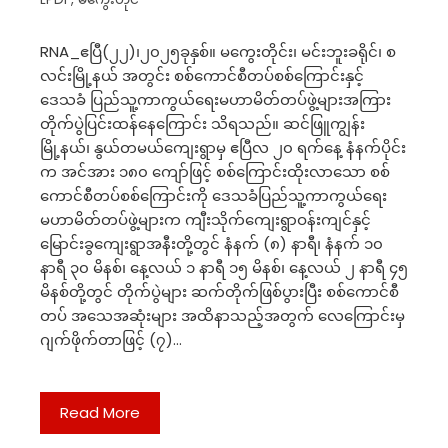
RNA_ဧပြီ(၂၂)၊၂၀၂၅ခုနှစ်။ မကွေးတိုင်း၊ မင်းဘူးခရိုင်၊ စ
လင်းမြို့နယ် အတွင်း စစ်ကောင်စီတပ်စစ်ကြောင်းနှင့်
ဒေသခံ ပြည်သူ့ကာကွယ်ရေးမဟာမိတ်တပ်ဖွဲ့များအကြား
တိုက်ပွဲပြင်းထန်နေကြောင်း သိရသည်။ ဆင်ဖြူကျွန်း
မြို့နယ်၊ နွယ်တမယ်ကျေးရွာမှ ဧပြီလ ၂၀ ရက်နေ့ နံနက်ပိုင်း
က အင်အား ၁၈၀ ကျော်ဖြင့် စစ်ကြောင်းထိုးလာသော စစ်
ကောင်စီတပ်စစ်ကြောင်းကို ဒေသခံပြည်သူ့ကာကွယ်ရေး
မဟာမိတ်တပ်ဖွဲ့များက ကျီးသိုက်ကျေးရွာဝန်းကျင်နှင့်
မြောင်းခွကျေးရွာအနီးတို့တွင် နံနက် (၈) နာရီ၊ နံနက် ၁၀
နာရီ ၃၀ မိနစ်၊ နေ့လယ် ၁ နာရီ ၁၅ မိနစ်၊ နေ့လယ် ၂ နာရီ ၄၅
မိနစ်တို့တွင် တိုက်ပွဲများ ဆက်တိုက်ဖြစ်ပွားပြီး စစ်ကောင်စီ
တပ် အသေအဆုံးများ အထိနာသည့်အတွက် လေကြောင်းမှ
ဂျက်ဖိုက်တာဖြင့် (၇)…
Read More