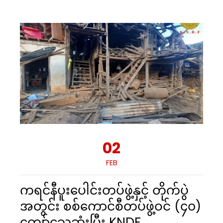
02
FEB
ကရင်နီပူးပေါင်းတပ်ဖွဲ့နှင့် တိုက်ပွဲ
အတွင်း စစ်ကောင်စီတပ်ဖွဲ့ဝင် (၄၀)
ကျော်သေဆုံးပြီး KNDF