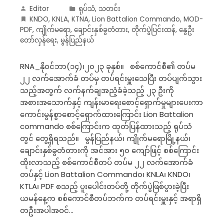
Editor
ရုပ်သံ
,
သတင်း
KNDO
,
KNLA
,
KTNA
,
Lion Battalion Commando
,
MOD-
PDF
,
ကျိုက်မရော
,
ချောင်းနှစ်ခွတံတား
,
တိုက်ပွဲပြင်းထန်
,
နွေဦး
တော်လှန်ရေး
,
မွန်ပြည်နယ်
RNA_နိုဝင်ဘာ(၁၄)၊၂၀၂၃ ခုနှစ်။ စစ်ကောင်စီ၏ တပ်မ
၂၂ လက်အောက်ခံ တပ်မှ တပ်ရင်းမှူးသေပြီး တပ်ပျက်သွား
သည့်အတွက် လက်နက်ချအညံ့ခံခဲ့သည့် ၂၃ ဦးကို
အစားအသောက်နှင့် ကျန်းမာရေးစောင့်ရှောက်မှုများပေးကာ
ကောင်းမွန်စွာစောင့်ရှောက်ထားကြောင်း Lion Battalion
commando စစ်ကြောင်းက ထုတ်ပြန်ထားသည့် ရုပ်သံ
တွင် တွေ့ရှိရသည်။ မွန်ပြည်နယ်၊ ကျိုက်မရောမြို့နယ်၊
ချောင်းနှစ်ခွတံတားကို အင်အား ၅၀ ကျော်ဖြင့် စစ်ကြောင်း
ထိုးလာသည့် စစ်ကောင်စီတပ် တပ်မ ၂၂ လက်အောက်ခံ
တပ်နှင့် Lion Battalion Commando၊ KNLA၊ KNDO၊
KTLA၊ PDF စသည့် ပူးပေါင်းတပ်တို့ တိုက်ပွဲဖြစ်ပွားခဲ့ပြီး
ယမန်နေ့က စစ်ကောင်စီတပ်ဘက်က တပ်ရင်းမှူးနှင့် အရာရှိ
တဦးအပါအဝင်…