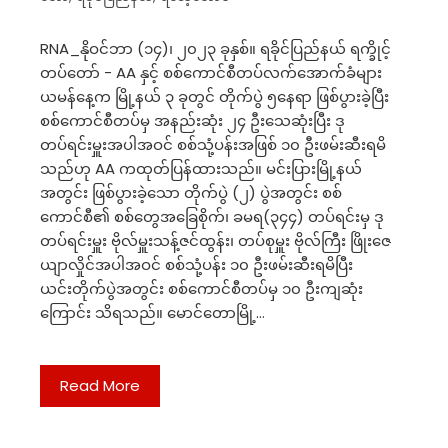
RNA_နိုဝင်ဘာ (၁၄)၊ ၂၀၂၃ ခုနှစ်။ ရခိုင်ပြည်နယ် ရက္ခိုင့်
တပ်တော် - AA နှင့် စစ်ကောင်စီတပ်လက်အောက်ခံများ
ယမန်နေ့က မြို့နယ် ၃ ခုတွင် တိုက်ပွဲ ၅နေရာ ဖြစ်ပွားခဲ့ပြီး
စစ်ကောင်စီတပ်မှ အနည်းဆုံး ၂၄ ဦးသေဆုံးပြီး ဒု
တပ်ရင်းမှူးအပါအဝင် စစ်သုံ့ပန်းအဖြစ် ၁၀ ဦးဖမ်းဆီးရမိ
သည်ဟု AA ကထုတ်ပြန်ထားသည်။ မင်းပြားမြို့နယ်
အတွင်း ဖြစ်ပွားခဲ့သော တိုက်ပွဲ (၂) ပွဲအတွင်း စစ်
ကောင်စီ၏ စစ်တွေအခြေစိုက်၊ ခမရ(၃၄၄) တပ်ရင်းမှ ဒု
တပ်ရင်းမှူး ဗိုလ်မှူးသန့်ဇင်ထွန်း၊ တပ်စုမှူး ဗိုလ်ကြီး ဖြိုးဇေ
ယျာလှိုင်အပါအဝင် စစ်သုံ့ပန်း ၁၀ ဦးဖမ်းဆီးရမိပြီး
ယင်းတိုက်ပွဲအတွင်း စစ်ကောင်စီတပ်မှ ၁၀ ဦးကျဆုံး
ကြောင်း သိရသည်။ မောင်တောမြို့…
Read More