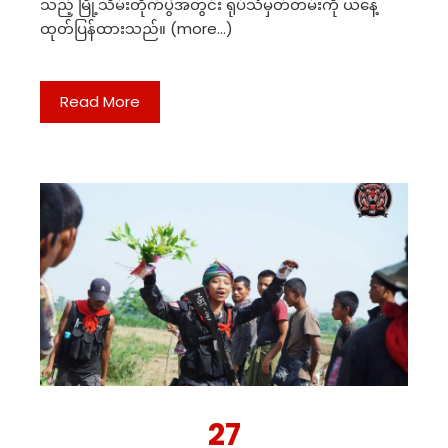
သည့် မြို့သိမ်းတိုက်ပွဲအတွင်း ရုပ်သံမှတ်တမ်းကို ယနေ့
ထုတ်ပြန်ထားသည်။ (more…)
Read More
27