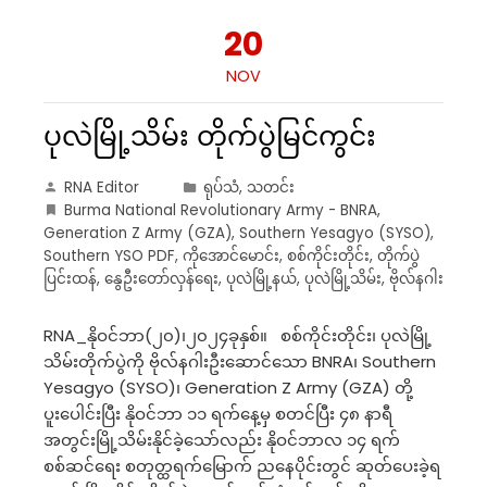
20
NOV
ပုလဲမြို့သိမ်း တိုက်ပွဲမြင်ကွင်း
RNA Editor
ရုပ်သံ
,
သတင်း
Burma National Revolutionary Army - BNRA
,
Generation Z Army (GZA)
,
Southern Yesagyo (SYSO)
,
Southern YSO PDF
,
ကိုအောင်မောင်း
,
စစ်ကိုင်းတိုင်း
,
တိုက်ပွဲ
ပြင်းထန်
,
နွေဦးတော်လှန်ရေး
,
ပုလဲမြို့နယ်
,
ပုလဲမြို့သိမ်း
,
ဗိုလ်နဂါး
RNA_နိုဝင်ဘာ(၂၀)၊၂၀၂၄ခုနှစ်။ စစ်ကိုင်းတိုင်း၊ ပုလဲမြို့
သိမ်းတိုက်ပွဲကို ဗိုလ်နဂါးဦးဆောင်သော BNRA၊ Southern
Yesagyo (SYSO)၊ Generation Z Army (GZA) တို့
ပူးပေါင်းပြီး နိုဝင်ဘာ ၁၁ ရက်နေ့မှ စတင်ပြီး ၄၈ နာရီ
အတွင်းမြို့သိမ်းနိုင်ခဲ့သော်လည်း နိုဝင်ဘာလ ၁၄ ရက်
စစ်ဆင်ရေး စတုတ္ထရက်မြောက် ညနေပိုင်းတွင် ဆုတ်ပေးခဲ့ရ