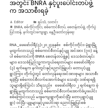
အတွင်း BNRA နှင့်ပူးပေါင်းတပ်ဖွဲ့
က အသာစီးရခဲ့
Editor
ရုပ်သံ
,
သတင်း
BNRA
,
စစ်ကိုင်းတိုင်း
,
စစ်ကောင်စီတပ်
,
စေတန်တပ်ဖွဲ့
,
တိုက်ပွဲ
ပြင်းထန်
,
နဂါးတွင်းကျေးရွာ
,
နွေဦးတော်လှန်ရေး
RNA_ဖေဖော်ဝါရီ(၄)၊၂၀၂၄ခုနှစ်။ စစ်ကိုင်းတိုင်း၊ မုံရွာမြို့
မှထွက်လာသည့် စစ်ကောင်စီတပ်နှင့်ပျူ အင်အား (၇၀) ခန့်
ပါ စစ်ကောင်းကို BNRA စေတန်တပ်ဖွဲ့နှင့် ဒေသခံတပ်ရင်း
များ၊ ဒေသခံပြည်သူ့ကာကွယ်ရေးတပ်များ ဖေဖော်ဝါရီလ
(၃) ရက်နေ့က နဂါးတွင်းနှင့်ညောင်ဖြူပင်၊ တောပု(ပျူ
ရွာ)ကြား တိုက်ပွဲတွင် တော်လှန်ရေးအင်အားစုများ အသာစီး
ရခဲ့ပြီး စစ်ကောင်စီလက်အောက်ခံများ သေဆုံး ဒဏ်ရာရရှိ
သူများရှိကြောင်း သိရသည်။ ဖေဖော်ဝါရီလ ၂ ရက်နေ့က မုံ
ရွာမြို့မှထွက်လာသည့် စစ်ကောင်စီလက်အောက်ခံပူးပေါင်း
စစ်ကြောင်းသည် မအူကျေးရွာကိုဆင်းပြီး တောပုရွာ(ပျူ
ရွာ) ဝင်ပြီး ပျူများနှင့်ပူးပေါင်းရာ ညောင်ဖြူပြင်စစ်