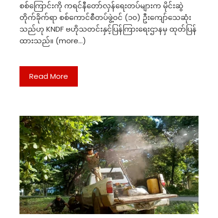
စစ်ကြောင်းကို ကရင်နီတော်လှန်ရေးတပ်များက မိုင်းဆွဲ
တိုက်ခိုက်ရာ စစ်ကောင်စီတပ်ဖွဲ့ဝင် (၁၀) ဦးကျော်သေဆုံး
သည်ဟု KNDF ဗဟိုသတင်းနှင့်ပြန်ကြားရေးဌာနမှ ထုတ်ပြန်
ထားသည်။ (more…)
Read More