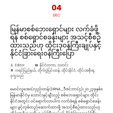
04
DEC
မြန်မာစစ်ဘေးရှောင်များ လက်ခံဖို့
ရန် စစ်ရှောင်စခန်းများ အသင့်စီစဉ်
ထားသည်ဟု ထိုင်းဒုဝန်ကြီးချုပ်နှင့်
နိုင်ငံခြားရေးဝန်ကြီးပြော
Editor
နိုင်ငံတကာ
,
သတင်း
ကရင်ပြည်နယ်
,
တိုက်ပွဲပြင်းထန်
,
ထိုင်းနိုင်ငံ
,
ထိုင်းအစိုးရ
,
ဒုက္ခသည်
မောင်လူအေး(လှည်းတန်း)၊RNA_ဒီဇင်ဘာ(၄)၊၂၀၂၃ခုနှစ်။
မြန်မာနိုင်ငံမှ သောင်းနှင့်ချီသည့် စစ်ဘေးရှောင်များ ထိုင်း
နိုင်ငံအတွင်း ဝင်ရောက်လာပါက လက်ခံရန် စစ်ရှောင်စခန်း
များ ဖွင့်လှစ်တည်ဆောက်ထားဖို့ အသင့်စီစဉ်ထားသည်ဟု