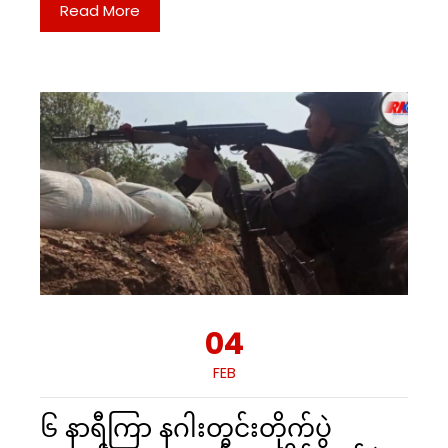
Read More
04
FEB
၆ နာရီကြာ နဂါးတွင်းတိုက်ပွဲ