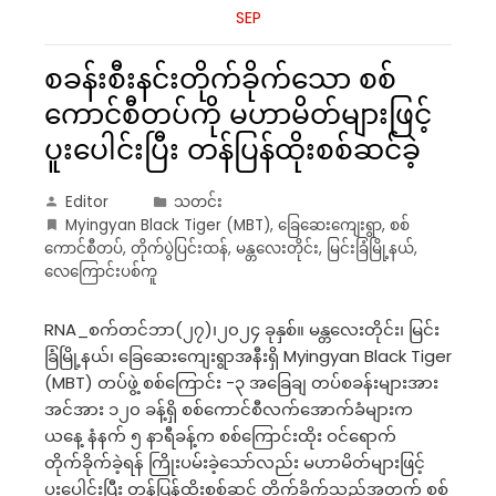
SEP
စခန်းစီးနင်းတိုက်ခိုက်သော စစ်
ကောင်စီတပ်ကို မဟာမိတ်များဖြင့်
ပူးပေါင်းပြီး တန်ပြန်ထိုးစစ်ဆင်ခဲ့
Editor
သတင်း
Myingyan Black Tiger (MBT)
,
ခြေဆေးကျေးရွာ
,
စစ်
ကောင်စီတပ်
,
တိုက်ပွဲပြင်းထန်
,
မန္တလေးတိုင်း
,
မြင်းခြံမြို့နယ်
,
လေကြောင်းပစ်ကူ
RNA_စက်တင်ဘာ(၂၇)၊၂၀၂၄ ခုနှစ်။ မန္တလေးတိုင်း၊ မြင်း
ခြံမြို့နယ်၊ ခြေဆေးကျေးရွာအနီးရှိ Myingyan Black Tiger
(MBT) တပ်ဖွဲ့ စစ်ကြောင်း -၃ အခြေချ တပ်စခန်းများအား
အင်အား ၁၂၀ ခန့်ရှိ စစ်ကောင်စီလက်အောက်ခံများက
ယနေ့ နံနက် ၅ နာရီခန့်က စစ်ကြောင်းထိုး ဝင်ရောက်
တိုက်ခိုက်ခဲ့ရန် ကြိုးပမ်းခဲ့သော်လည်း မဟာမိတ်များဖြင့်
ပူးပေါင်းပြီး တန်ပြန်ထိုးစစ်ဆင် တိုက်ခိုက်သည့်အတွက် စစ်