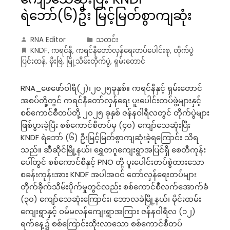
ရဲဘော်(၆)ဦး မြင့်မြတ်စွာကျဆုံး
RNA Editor
သတင်း
KNDF
,
ကရင်နီ
,
ကရင်နီတော်လှန်ရေးတပ်ပေါင်းစု
,
တိုက်ပွဲ
ပြင်းထန်
,
မိုးဗြဲ
,
မြို့သိမ်းတိုက်ပွဲ
,
ရှမ်းတောင်
RNA_ဖေဖော်ဝါရီ(၂)၊၂၀၂၅ခုနှစ်။ ကရင်နီနှင့် ရှမ်းတောင်
အစပ်တို့တွင် ကရင်နီတော်လှန်ရေး ပူးပေါင်းတပ်ဖွဲ့များနှင့်
စစ်ကောင်စီတပ်တို့ ၂၀၂၅ ခုနှစ် ဇန်နဝါရီလတွင် တိုက်ပွဲများ
ဖြစ်ပွားခဲ့ပြီး စစ်ကောင်စီတပ်မှ (၄၀) ကျော်သေဆုံးပြီး
KNDF ရဲဘော် (၆) ဦးမြင့်မြတ်စွာကျဆုံးခဲ့ရကြောင်း သိရ
သည်။ ဆီဆိုင်မြို့နယ်၊ ရွှေတဂူကျေးရွာအပြင်ရှိ စေတီကုန်း
ပေါ်တွင် စစ်ကောင်စီနှင့် PNO တို့ ပူးပေါင်းတပ်စွဲထားသော
စခန်းကုန်းအား KNDF အပါအဝင် တော်လှန်ရေးတပ်များ
တိုက်ခိုက်သိမ်းပိုက်မှုတွင်လည်း စစ်ကောင်စီလက်အောက်ခံ
(၃၀) ကျော်သေဆုံးကြောင်း၊ ဘောလခဲမြို့နယ်၊ မိုင်းထမ်း
ကျေးရွာနှင့် ဝမ်မလန်ကျေးရွာအကြား ဇန်နဝါရီလ (၁၂)
ရက်နေ့၌ စစ်ကြောင်းထိုးလာသော စစ်ကောင်စီတပ်