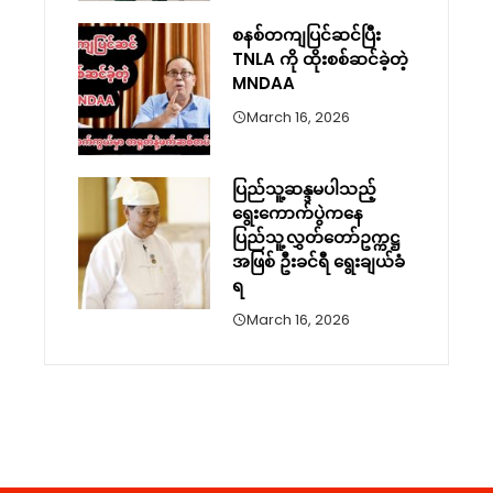
စနစ်တကျပြင်ဆင်ပြီး
TNLA ကို ထိုးစစ်ဆင်ခဲ့တဲ့
MNDAA
March 16, 2026
ပြည်သူ့ဆန္ဒမပါသည့်
ရွေးကောက်ပွဲကနေ
ပြည်သူ့လွှတ်တော်ဥက္ကဋ္ဌ
အဖြစ် ဦးခင်ရီ ရွေးချယ်ခံ
ရ
March 16, 2026