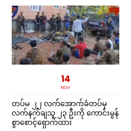
14
NOV
တပ်မ ၂၂ လက်အောက်ခံတပ်မှ
လက်နက်ချသူ ၂၃ ဦးကို ကောင်းမွန်
စွာစောင့်ရှောက်ထား