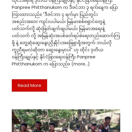
ထိုင်းအစိုးရ ဒုတိယ ဝန်ကြီးချုပ်နှင့် နိုင်ငံခြားရေးဝန်ကြီး
Panpree Phitthanukorn က ဒီဇင်ဘာ ၃ ရက်နေ့က ပြော
ကြားထားသည်။ "ဒီဇင်ဘာ ၄ ရက်မှာ ပြည်တွင်း
အစည်းအဝေး ကျင်းပပါမယ်၊ မြန်မာစစ်ရှောင်တွေနဲ့
ပတ်သက်လို့ ဆုံးဖြတ်ချက်ချပါမယ်၊ မြန်မာအရေးနဲ့
ပတ်သက် လို့ အမြန်ဆုံးအပစ်ခတ်ရပ်စဲရေးတည်ဆောက်ကြ
ဖို့ နဲ့ တွေ့ဆုံဆွေးနွေးညှိနှိုင်းအဖြေရှာဖို့အတွက် ဘယ်လို
ကူညီရမလဲဆိုတာ ဆွေးနွေးမှာပါ" ဟု ထိုင်း ဒုတိယ
ဝန်ကြီးချုပ်နှင့် နိုင်ငံခြားရေးဝန်ကြီး Panpree
Phitthanukorn က ပြောသည်။ (more…)
Read More