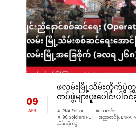
ဖလမ်းမြို့သိမ်းတိုက်ပ
တပ်ဖွဲ့များပူးပေါင်းပါဝင်ခဲ
09
APR
RNA Editor
သတင်း
96 Soldiers PDF - အညာတပ်ခွဲ
,
BNRA
,
M
သိမ်းတိုက်ပွဲ