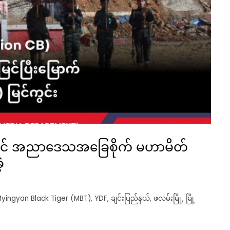
ွဲတွင် အညာဒေသအခြေစိုက် မဟာမိတ်
့
yingyan Black Tiger (MBT)
,
YDF
,
ချင်းပြည်နယ်
,
ဖလမ်းမြို့
,
မြို့