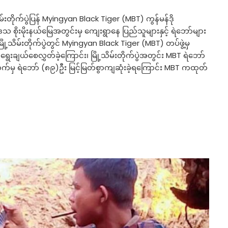
းတိုက်ပွဲပြန် Myingyan Black Tiger (MBT) ကွန်မန်ဒို
 စိုးမိုးနယ်မြေအတွင်းမှ ကျေးရွာနေ ပြည်သူများနှင့် ရဲဘော်များ
ိမ်းတိုက်ပွဲတွင် Myingyan Black Tiger (MBT) တပ်ဖွဲ့မှ
 ရွေးချယ်စေလွှတ်ခဲ့ကြောင်း၊ မြို့သိမ်းတိုက်ပွဲအတွင်း MBT ရဲဘော်
ှ ရဲဘော် (၈၉)ဦး မြင့်မြတ်စွာကျဆုံးခဲ့ရကြောင်း MBT ကထုတ်