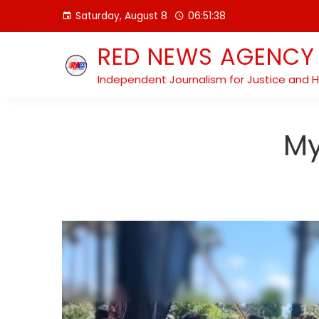
Skip
Saturday, August 8
06:51:39
to
content
RED NEWS AGENCY
Independent Journalism for Justice and 
My