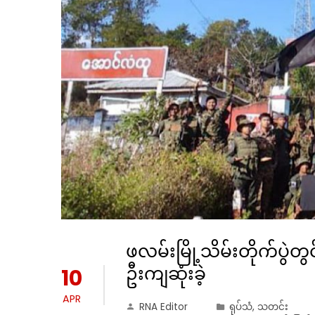
ဖလမ်းမြို့သိမ်းတိုက်ပွဲ
ဦးကျဆုံးခဲ့
10
APR
RNA Editor
ရုပ်သံ
,
သတင်း