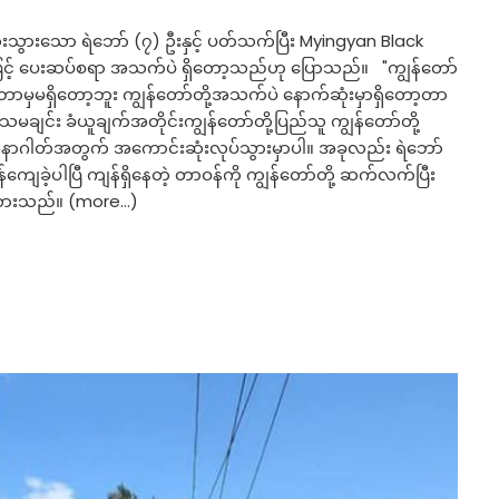
းသွားသော ရဲဘော် (၇) ဦးနှင့် ပတ်သက်ပြီး Myingyan Black
နေဖြင့် ပေးဆပ်စရာ အသက်ပဲ ရှိတော့သည်ဟု ပြောသည်။ "ကျွန်တော်
 ဘာမှမရှိတော့ဘူး ကျွန်တော်တို့အသက်ပဲ နောက်ဆုံးမှာရှိတော့တာ
ျင်း ခံယူချက်အတိုင်းကျွန်တော်တို့ပြည်သူ ကျွန်တော်တို့
ဲ့ အနာဂါတ်အတွက် အကောင်းဆုံးလုပ်သွားမှာပါ။ အခုလည်း ရဲဘော်
်ကျေခဲ့ပါပြီ ကျန်ရှိနေတဲ့ တာဝန်ကို ကျွန်တော်တို့ ဆက်လက်ပြီး
ားထားသည်။ (more…)