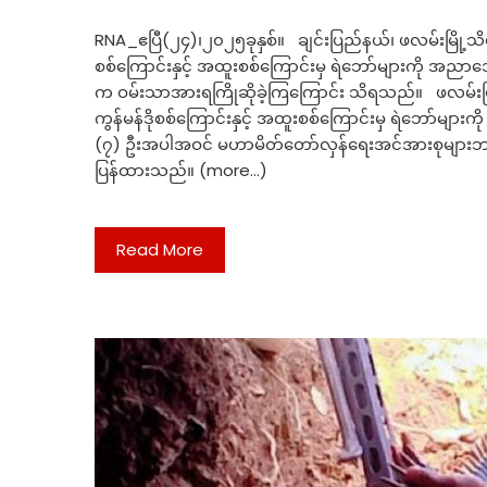
RNA_ဧပြီ(၂၄)၊၂၀၂၅ခုနှစ်။ ချင်းပြည်နယ်၊ ဖလမ်းမြို့သိမ်
စစ်ကြောင်းနှင့် အထူးစစ်ကြောင်းမှ ရဲဘော်များကို အညာဒေသ
က ဝမ်းသာအားရကြိုဆိုခဲ့ကြကြောင်း သိရသည်။ ဖလမ်းမြို့သ
ကွန်မန်ဒိုစစ်ကြောင်းနှင့် အထူးစစ်ကြောင်းမှ ရဲဘော်များကို
(၇) ဦးအပါအဝင် မဟာမိတ်တော်လှန်ရေးအင်အားစုများဘက်မ
ပြန်ထားသည်။ (more…)
Read More