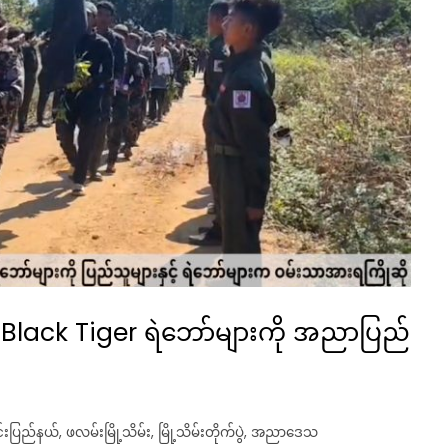
n Black Tiger ရဲဘော်များကို အညာပြည်
င်းပြည်နယ်
,
ဖလမ်းမြို့သိမ်း
,
မြို့သိမ်းတိုက်ပွဲ
,
အညာဒေသ