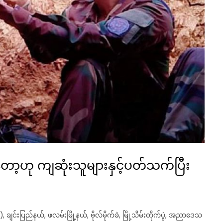
ာ့ဟု ကျဆုံးသူများနှင့်ပတ်သက်ပြီး
)
,
ချင်းပြည်နယ်
,
ဖလမ်းမြို့နယ်
,
ဗိုလ်မိုက်ခဲ
,
မြို့သိမ်းတိုက်ပွဲ
,
အညာဒေသ