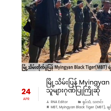
မြို့သိမ်းပြန် Myingya
သူများဂုဏ်ပြုကြိုဆို
24
APR
RNA Editor
ရုပ်သံ
,
သတင်း
MBT
,
Myingyan Black Tiger (MBT)
,
ချ