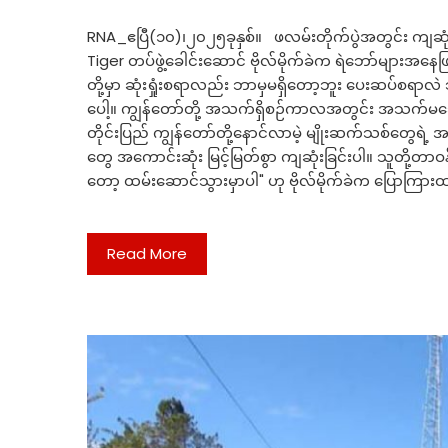
RNA_ဧပြီ(၁၀)၊၂၀၂၅ခုနှစ်။ ဖလမ်းတိုက်ပွဲအတွင်း ကျဆုံ
Tiger တပ်ဖွဲ့ခေါင်းဆောင် ဗိုလ်မိုက်ခဲက ရဲဘော်များအ
တို့မှာ ဆုံးရှုံးစရာလည်း ဘာမှမရှိတော့ဘူး ပေးဆပ်စရာလဲ
ပေါ့။ ကျွန်တော်တို့ အသက်ရှိစဉ်ကာလအတွင်း အသက်မသေမခ
တိုင်းပြည် ကျွန်တော်တို့နောင်လာမဲ့ မျိုးဆက်သစ်တွေရ
တွေ အကောင်းဆုံး မြင့်မြတ်စွာ ကျဆုံးခြင်းပါ။ သူတို့တာဝန
တော့ ထမ်းဆောင်သွားမှာပါ" ဟု ဗိုလ်မိုက်ခဲက ပြောကြ
Read More