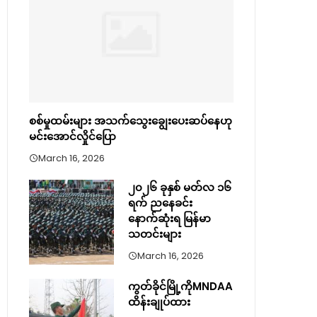
စစ်မှုထမ်းများ အသက်သွေးချွေးပေးဆပ်နေဟု
မင်းအောင်လှိုင်ပြော
March 16, 2026
၂၀၂၆ ခုနှစ် မတ်လ ၁၆
ရက် ညနေခင်း
နောက်ဆုံးရ မြန်မာ
သတင်းများ
March 16, 2026
ကွတ်ခိုင်မြို့ကိုMNDAA
ထိန်းချုပ်ထား