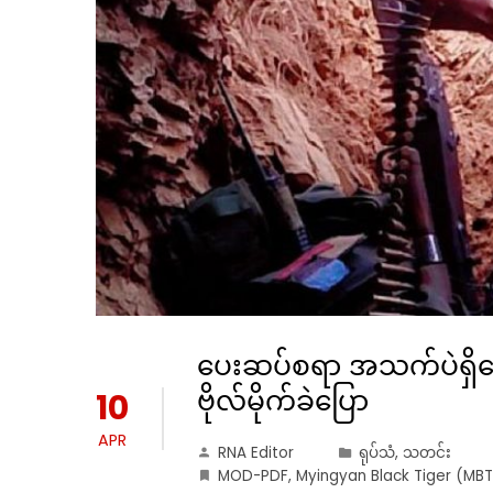
ပေးဆပ်စရာ အသက်ပဲရှိတေ
ဗိုလ်မိုက်ခဲပြော
10
APR
RNA Editor
ရုပ်သံ
,
သတင်း
MOD-PDF
,
Myingyan Black Tiger (MBT