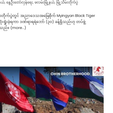
နယ်
,
နွေဦးတော်လှန်ရေး
,
ဖလမ်းမြို့နယ်
,
မြို့သိမ်းတိုက်ပွဲ
ိမ်းတိုက်ပွဲတွင် အညာဒေသအခြေစိုက် Myingyan Black Tiger
ံးရှုံးခဲ့ရကာ ဒဏ်ရာရရဲဘော် (၃၀) ခန့်ရှိသည်ဟု တပ်ဖွဲ့
ောသည်။ (more…)