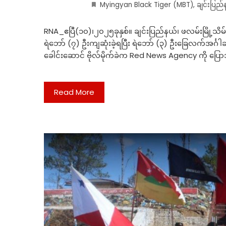
Myingyan Black Tiger (MBT)
,
ချင်းပြည်
RNA_ဧပြီ(၁၀)၊၂၀၂၅ခုနှစ်။ ချင်းပြည်နယ်၊ ဖလမ်းမြို့သ
ရဲဘော် (၇) ဦးကျဆုံးခဲ့ရပြီး ရဲဘော် (၃) ဦးခြေလက်အင်္ဂါဆု
ခေါင်းဆောင် ဗိုလ်မိုက်ခဲက Red News Agency ကို ပြ
Read More