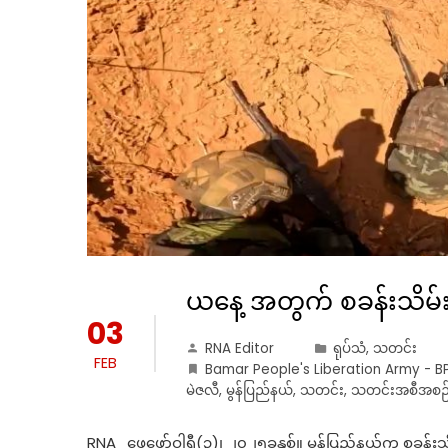
ယနေ့ အတွက် စခန်းသိမ်း
03
RNA Editor
ရုပ်သံ
,
သတင်း
FEB
Bamar People's Liberation Army - B
မဲဇလီ
,
မွန်ပြည်နယ်
,
သတင်း
,
သတင်းအစီအစဉ
RNA_ဖေဖော်ဝါရီ(၃)၊ ၂၀၂၅ခုနှစ်။ မွန်ပြည်နယ်က စခန်းသိမ