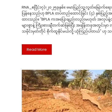
RNA_ဧပြီ(၁၇)၊၂၀၂၅ခုနှစ်။ ဗမာပြည်သူ့လွတ်မြောက်ရ
ပြန်နေသည်ဟု BPLA တပ်တည်ထောင်ခြင်း (၄) နှစ်ပြည့်အခမ
ထားသည်။ "BPLA ကအပြောချည်းလည်းမဟုတ် အလုပ်နဲ့လည
များစွာနဲ့ ကြိုးစားချီတက်ဆဲဖြစ်ပြီး အချိန်တခုအတွင
သမိုင်းမှတ်တိုင် စိုက်ထူနိုင်မယ်လို့ ယုံကြည်ပါတယ်" 
Read More