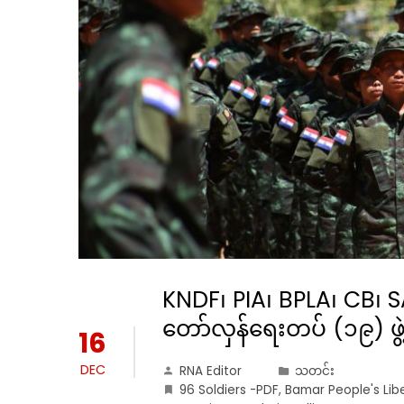
KNDF၊ PIA၊ BPLA၊ CB၊ S
တော်လှန်ရေးတပ် (၁၉) ဖွဲ့
16
DEC
RNA Editor
သတင်း
96 Soldiers -PDF
,
Bamar People's Lib