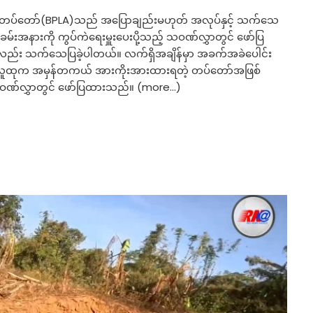
ေးတပ်တော်(BPLA)သည် အပြောချည်းမဟုတ် အလုပ်နှင့် သက်သေ
်းအနားကို ကွပ်ကဲရေးမှူးပေးပို့သည့် သဝဏ်လွှာတွင် ဖော်ပြ
်း သက်သေပြခဲ့ပါတယ်။ လက်ရှိအချိန်မှာ အခက်အခဲပေါင်း
်းမှာ လူထုက အမှန်တကယ် အားကိုးအားထားရတဲ့ တပ်တော်အဖြစ်
ဟု သဝဏ်လွှာတွင် ဖော်ပြထားသည်။ (more…)