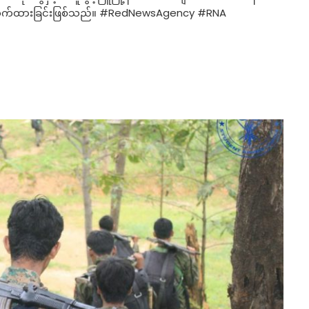
 တင်ဆက်ထားခြင်းဖြစ်သည်။ #RedNewsAgency #RNA