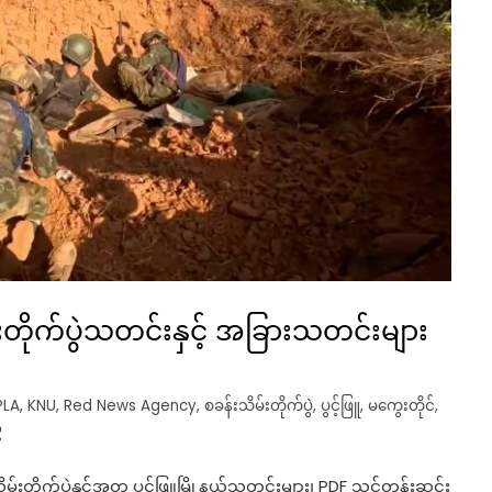
တိုက်ပွဲသတင်းနှင့် အခြားသတင်းများ
PLA
,
KNU
,
Red News Agency
,
စခန်းသိမ်းတိုက်ပွဲ
,
ပွင့်ဖြူ
,
မကွေးတိုင်
,
်
်းတိုက်ပွဲနှင့်အတူ ပွင့်ဖြူမြို့နယ်သတင်းများ၊ PDF သင်တန်းဆင်း