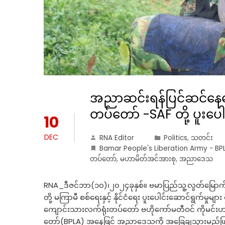
အညာဆင်းရန်ပြင်ဆင်နေသေ
တပ်တော် -SAF တို့ ပူးပေ
10
DEC
RNA Editor
Politics
,
သတင်း
Bamar People's Liberation Army - BP
တပ်တော်
,
မဟာမိတ်အင်အားစု
,
အညာဒေသ
RNA_ဒီဇင်ဘာ(၁၀)၊၂၀၂၄ခုနှစ်။ ဗမာပြည်သူ့လွတ်မြောက
တို့ မကြာမီ စစ်ရေးနှင့် နိုင်ငံရေး ပူးပေါင်းဆောင်ရွက်မ
ကျောင်းသားလက်ရုံးတပ်တော် ဗဟိုကော်မတီဝင် ကိုမင
တော်(BPLA) အနေဖြင့် အညာဒေသကို အခြေချသွားမည်