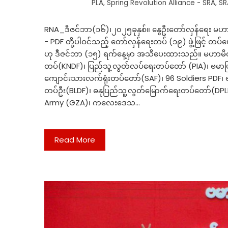
PLA
,
Spring Revolution Alliance - SRA
,
SR
RNA_ဒီဇင်ဘာ(၁၆)၊၂၀၂၅ခုနှစ်။ နွေဦးတော်လှန်ရေး မဟာမ
- PDF တို့ပါဝင်သည့် တော်လှန်ရေးတပ် (၁၉) ဖွဲ့ဖြင့် တပ်
ဟု ဒီဇင်ဘာ (၁၅) ရက်နေ့မှာ အသိပေးထားသည်။ မဟာမိတ
တပ်(KNDF)၊ ပြည်သူ့လွတ်လပ်ရေးတပ်တော် (PIA)၊ ဗမာပ
ကျောင်းသားလက်ရုံးတပ်တော်(SAF)၊ 96 Soldiers PDF၊
တပ်ဦး(BLDF)၊ ဓနုပြည်သူ့လွတ်မြောက်ရေးတပ်တော်(DPL
Army (GZA)၊ ကလေးဒေသ…
Read More