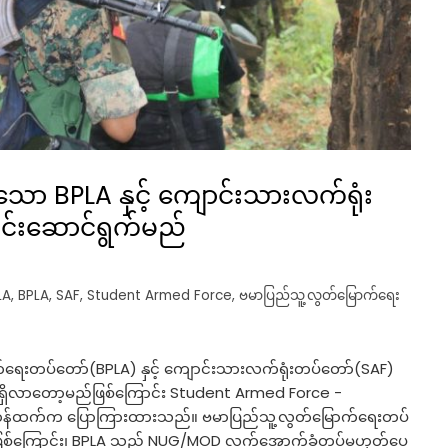
ာ BPLA နှင့် ကျောင်းသားလက်ရုံး
ါင်းဆောင်ရွက်မည်
LA
,
BPLA
,
SAF
,
Student Armed Force
,
ဗမာပြည်သူ့လွတ်မြောက်ရေး
်ရေးတပ်တော်(BPLA) နှင့် ကျောင်းသားလက်ရုံးတပ်တော်(SAF)
ှုများ ရှိလာတော့မည်ဖြစ်ကြောင်း Student Armed Force -
်းဟန်ထက်က ပြောကြားထားသည်။ ဗမာပြည်သူ့လွတ်မြောက်ရေးတပ်
ဖြစ်ကြောင်း၊ BPLA သည် NUG/MOD လက်အောက်ခံတပ်မဟုတ်ပေ