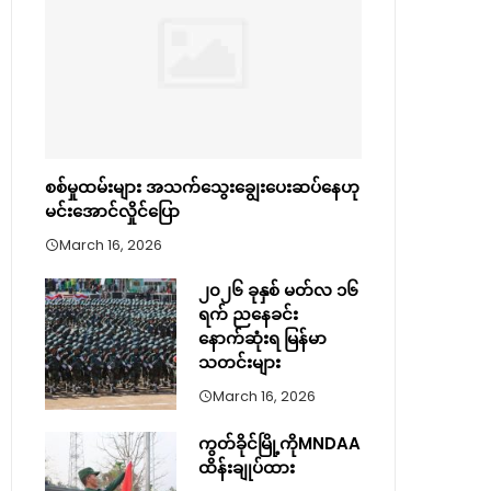
စစ်မှုထမ်းများ အသက်သွေးချွေးပေးဆပ်နေဟု
မင်းအောင်လှိုင်ပြော
March 16, 2026
၂၀၂၆ ခုနှစ် မတ်လ ၁၆
ရက် ညနေခင်း
နောက်ဆုံးရ မြန်မာ
သတင်းများ
March 16, 2026
ကွတ်ခိုင်မြို့ကိုMNDAA
ထိန်းချုပ်ထား