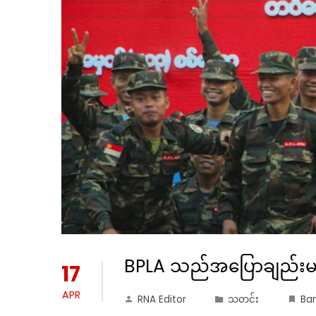
BPLA သည်အပြောချည်းမ
17
APR
RNA Editor
သတင်း
Bam