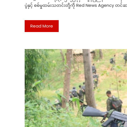
ပွဲနှင့် စစ်မှုထမ်းသတင်းတို့ကို Red News Agency
Read More