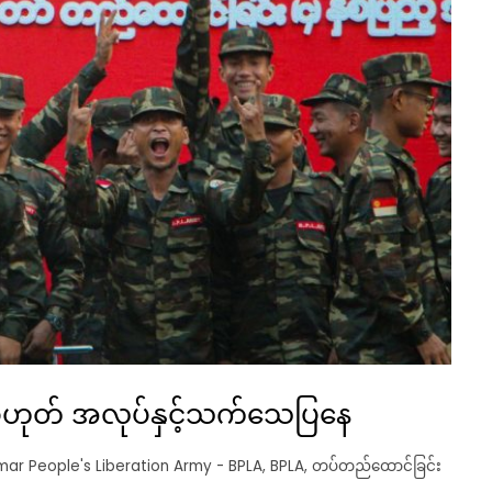
ဟုတ် အလုပ်နှင့်သက်သေပြနေ
ar People's Liberation Army - BPLA
,
BPLA
,
တပ်တည်ထောင်ခြင်း