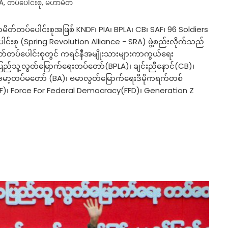
A
,
တပ်ပေါင်းစု
,
မဟာမိတ်
ိတ်တပ်ပေါင်းစုအဖြစ် KNDF၊ PIA၊ BPLA၊ CB၊ SAF၊ 96 Soldiers
ပေါင်းစု (Spring Revolution Alliance - SRA) ဖွဲ့စည်းလိုက်သည်
်တပ်ပေါင်းစုတွင် ကရင်နီအမျိုးသားများကာကွယ်ရေး
ြည်သူ့လွတ်မြောက်ရေးတပ်တော်(BPLA)၊ ချင်းညီနောင်(CB)၊
 ဗမာ့တပ်မတော် (BA)၊ ဗမာလွတ်မြောက်ရေးဒီမိုကရက်တစ်
F)၊ Force For Federal Democracy(FFD)၊ Generation Z