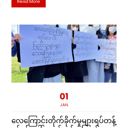
Read More
01
JAN
လေကြောင်းတိုက်ခိုက်မှုများရပ်တန့်