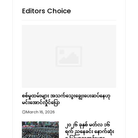
Editors Choice
စစ်မှုထမ်းများ အသက်သွေးချွေးပေးဆပ်နေဟု
မင်းအောင်လှိုင်ပြော
March 16, 2026
၂၀၂၆ ခုနှစ် မတ်လ ၁၆
ရက် ညနေခင်း နောက်ဆုံး