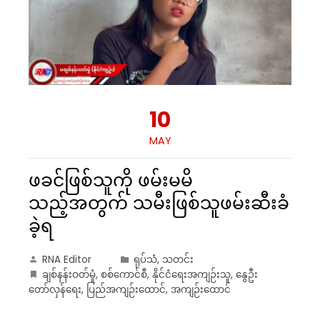
10
MAY
ဖခင်ဖြစ်သူကို ဖမ်းမမိ
သည့်အတွက် သမီးဖြစ်သူဖမ်းဆီးခံ
ခဲ့ရ
RNA Editor
ရုပ်သံ
,
သတင်း
ချစ်နန်းဝတ်မှုံ
,
စစ်ကောင်စီ
,
နိုင်ငံရေးအကျဉ်းသူ
,
နွေဦး
တော်လှန်ရေး
,
ပြည်အကျဉ်းထောင်
,
အကျဉ်းထောင်