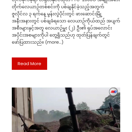
တိုက်လေယာဉ်တစ်စင်းကို ပစ်ချနိုင်ခဲ့သည့်အတွက်
ဇူလိုင်လ ၃ ရက်နေ့ မွန်းလွဲပိုင်းတွင် ဖားဆောင်းမြို့
အနီးအနားတွင် ပစ်ချခံရသော လေယာဉ်ကိုယ်ထည် အပျက်
အစီးများနှင့်အတူ လေယာဉ်မှူး (၂) ဦး၏ ရုပ်အလောင်း
အပိုင်းအစများကိုပါ တွေ့ရှိသည်ဟု ထုတ်ပြန်ချက်တွင်
ဖော်ပြထားသည်။ (more…)
Read More