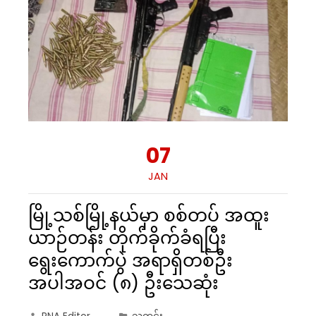
07
JAN
မြို့သစ်မြို့နယ်မှာ စစ်တပ် အထူး
ယာဉ်တန်း တိုက်ခိုက်ခံရပြီး
ရွေးကောက်ပွဲ အရာရှိတစ်ဦး
အပါအဝင် (၈) ဦးသေဆုံး