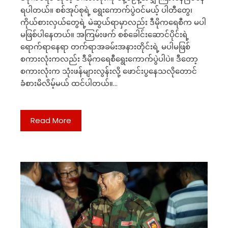
ရပါတယ်။ စစ်အုပ်စုရဲ့ ရွေးကောက်ပွဲဝင်မယ့် ပါတီတွေ၊
ကိုယ်စားလှယ်တွေရဲ့ မဲဆွယ်ရာမှာလည်း ဒီမိုကရေစီက မပါ
မဖြစ်ပါနေတယ်။ အကြမ်းဖက် စစ်ခေါင်းဆောင်ပိုင်းရဲ့
ရောက်ရာနေရာ တက်ရာအခမ်းအနားတိုင်းရဲ့ မပါမဖြစ်
စကားလုံးကလည်း ဒီမိုကရေစီရွေးကောက်ပွဲပါပဲ။ ဒီတော့
စကားလုံးက သုံးဖန်များလွန်းလို့ ဖောင်းပွနေသလိုတောင်
ခံစားမိလိမ့်မယ် ထင်ပါတယ်။…
Read More