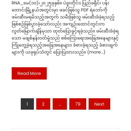
RNA_မေ(၁၀)၊၂၀၂၅ခုနှစ်။ ပဲခူးတိုင်း၊ ပြည်ခရိုင်၊ ပန်း
တောင်းမြို့နယ်အတွင်းမှာ ဖခင်ဖြစ်သူ PDF ရဲဘော်ကို
ဖမ်းဆီးမရမိသည့်အတွက် သမီးဖြစ်သူ ဖမ်းဆီးခံခဲ့ရသည့်
ဖြစ်စဉ်ဖြစ်ပွားခဲ့သော်လည်း အကျဉ်းထောင်တွင်းက
လွတ်မြောက်ချိန်မှသာ ထုတ်ပြောခွင့်ရခဲ့သည်။ ဖမ်းဆီးခံခဲ့ရ
သော မချစ်နန်းဝတ်မှုံသည် စစ်ကြောရေးအခြေအနေများနှင့်
ကြုံတွေ့ခဲ့ရသည့်အခြေအနေများ၊ ခံစားခဲ့ရသည့် ခံစားချက်
များကို ယခုရုပ်သံတွင် ပြောပြထားသည်။ (more…)
Read More
Posts
1
2
…
79
Next
navigation