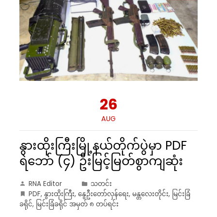
26
AUG
နွားထိုးကြီးမြို့နယ်တိုက်ပွဲမှာ PDF
ရဲဘော် (၄) ဦးမြင့်မြတ်စွာကျဆုံး
RNA Editor
သတင်း
PDF
,
နွားထိုးကြီး
,
နွေဦးတော်လှန်ရေး
,
မန္တလေးတိုင်း
,
မြင်းခြံ
ခရိုင်
,
မြင်းခြံခရိုင် အမှတ် ၈ တပ်ရင်း