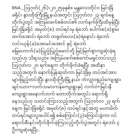
RNA_ဩဂုတ်(၂၆)၊၂၀၂၅ခုနှစ်။ မန္တလေးတိုင်း၊ မြင်းခြံ
ခရိုင်၊ နွားထိုးကြီးမြို့နယ်အတွင်း ဩဂုတ်လ ၂၃ ရက်နေ့
တိုက်ပွဲတွင် အကြမ်းဖက်စစ်တပ်၏ လက်နက်ကြီးထိမှန်ပြီး
မြင်းခြံခရိုင် အမှတ်(၈) တပ်ရင်းမှ ရဲဘော် ပေါက်စ(ခ)စွမ်း
ထက်အောင်၊ ရဲဘော် တရုတ်လေး(ခ)ရဲနောင်၊ ရဲဘော်
လင်းယုန်(ခ)အေးမင်းအောင် နှင့် ရဲဘော်
မြွေဟောက်(ခ)ပြည့်ပြည့်မောင်တို့ မြင့်မြတ်စွာကျဆုံးခဲ့ရ
သည်ဟု သိရသည်။ အကြမ်းဖက်စစ်ကော်မရှင်တပ်သည်
ဩဂုတ်လ ၂၀ ရက်နေ့က တိုက်ခိုက်ခံရပြီး အထိနာ
သည့်အတွက် နောက်ပြန်ဆုတ်ကာ မြင်းခြံမှ တပ်အင်အား
များဖြည့်တင်းပြီး နွားထိုးကြီးမြို့နယ်၊ ကံလျှားရှည်ကျေးရွာ၊
ချင်းယား+လက်သမားကန်ကျေးရွာနှင့် လက်ဝဲ+မြင်းနီ
ကျေးရွာအနောက်ဘက် တောတိုက်အတွင်း ရောက်ရှိ
နေသည်ဟု သတင်းကြားသည့်အတွက် ဩဂုတ်လ ၂၃ ရက်
နေ့က မြင်းခြံခရိုင် အမှတ်(၈) တပ်ရင်းနှင့်အတူ မဟာမိတ်
တပ်ရင်းများပူးပေါင်း၍ စစ်ကြောင်း(၃)ကြောင်းခွဲကာ ဝင်
ရောက်စီးနင်းတိုက်ခိုက်ခဲ့ကြသည့်တိုက်ပွဲအတွင်း ရဲဘော် ၄
ဦးကျဆုံးရပြီး…