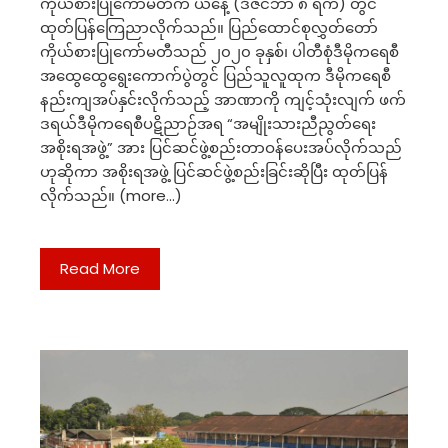
ကိုယ်စားပြုကော်မတီက ယနေ့ (ဒီဇင်ဘာ ၈ ရက်) တွင်
ထုတ်ပြန်ကြေညာလိုက်သည်။ ပြည်ထောင်စုလွှတ်တော်
ကိုယ်စားပြုကော်မတီသည် ၂၀၂၀ ခုနှစ်၊ ပါတီစုံဒီမိုကရေစီ
အထွေထွေရွေးကောက်ပွဲတွင် ပြည်သူလူထုက ဒီမိုကရေစီ
နည်းကျအပ်နှင်းလိုက်သည့် အာဏာကို ကျင့်သုံးလျက် ဖက်
ဒရယ်ဒီမိုကရေစီပဋိညာဉ်အရ “အမျိုးသားညီညွတ်ရေး
အစိုးရအဖွဲ့” အား ပြင်ဆင်ဖွဲ့စည်းတာဝန်ပေးအပ်လိုက်သည်
ဟုဆိုကာ အစိုးရအဖွဲ့ ပြင်ဆင်ဖွဲ့စည်းခြင်းဆိုပြီး ထုတ်ပြန်
လိုက်သည်။ (more…)
Read More