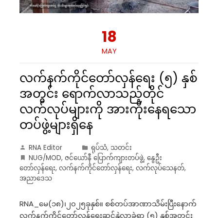
18
MAY
လက်နက်ကိုင်တော်လှန်ရေး (၅) နှစ်
အတွင်း ရောက်လာသည့်တိုင်
လက်လုပ်များကို အားကိုးနေရသော
တပ်ဖွဲ့များရှိနေ
RNA Editor
ရုပ်သံ
,
သတင်း
NUG/MOD
,
ဇင်ယော်နီ ပြောက်ကျားတပ်ဖွဲ့
,
နွေဦး
တော်လှန်ရေး
,
လက်နက်ကိုင်တော်လှန်ရေး
,
လက်လုပ်သေနတ်
,
အညာဒေသ
RNA_မေ(၁၈)၊၂၀၂၅ခုနှစ်။ စစ်တပ်အာဏာသိမ်းပြီးနောက်
လက်နက်ကိုင်တော်လှန်ရေးဆင်နွှဲလာခဲ့ရာ (၅) နှစ်အတွင်း