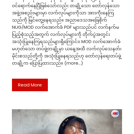
ဝင်ရောက်နေပြီဖြစ်သော်လည်း တချို့သော တော်လှန်သော
အဖွဲ့အစည်းများမှာ လက်လုပ်များကိုသာ အားကိုးနေကြ
သည်ကို မြင်တွေ့နေရသည်။ အညာဒေသအခြေစိုက်
NUG/MOD လက်အောက်ခံ PDF များသည်ပင် လက်နက်မ
ပြည့်စုံသည့်အတွက် လက်လုပ်များကို တိုက်ပွဲအတွင်း
အသုံးပြုနေကြရသည်များရှိကြောင်း၊ MOD လက်အောက်ခံ
မဟုတ်သော တပ်ဖွဲ့တချို့မှာ ယနေ့အထိ လက်လုပ်သေနတ်၊
မိုင်းစသည်တို့ကို အသုံးပြုနေရသည်ဟု တော်လှန်ရေးတပ်ဖွဲ့
တချို့က ပြောပြထားသည်။ (more…)
Read More