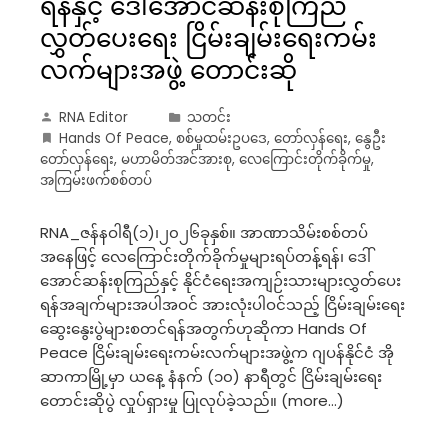
ရန်နှင့် ဒေါ်အောင်ဆန်းစုကြည်
လွှတ်ပေးရေး ငြိမ်းချမ်းရေးကမ်း
လက်များအဖွဲ့ တောင်းဆို
RNA Editor
သတင်း
Hands Of Peace
,
စစ်မှုထမ်းဥပဒေ
,
တော်လှန်ရေး
,
နွေဦး
တော်လှန်ရေး
,
မဟာမိတ်အင်အားစု
,
လေကြောင်းတိုက်ခိုက်မှု
,
အကြမ်းဖက်စစ်တပ်
RNA_ဇန်နဝါရီ(၁)၊၂၀၂၆ခုနှစ်။ အာဏာသိမ်းစစ်တပ်
အနေဖြင့် လေကြောင်းတိုက်ခိုက်မှုများရပ်တန့်ရန်၊ ဒေါ်
အောင်ဆန်းစုကြည်နှင့် နိုင်ငံရေးအကျဉ်းသားများလွှတ်ပေး
ရန်အချက်များအပါအဝင် အားလုံးပါဝင်သည့် ငြိမ်းချမ်းရေး
ဆွေးနွေးပွဲများစတင်ရန်အတွက်ဟုဆိုကာ Hands Of
Peace ငြိမ်းချမ်းရေးကမ်းလက်များအဖွဲ့က ဂျပန်နိုင်ငံ အို
ဆာကာမြို့မှာ ယနေ့ နံနက် (၁၀) နာရီတွင် ငြိမ်းချမ်းရေး
တောင်းဆိုပွဲ လှုပ်ရှားမှု ပြုလုပ်ခဲ့သည်။ (more…)