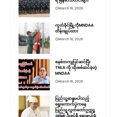
ရ မြန်မာသတင်းများ
March 16, 2026
ကွတ်ခိုင်မြို့ကိုMNDAA
ထိန်းချုပ်ထား
March 16, 2026
စနစ်တကျပြင်ဆင်ပြီး
TNLA ကို ထိုးစစ်ဆင်ခဲ့တဲ့
MNDAA
March 16, 2026
ပြည်သူ့ဆန္ဒမပါသည့်
ရွေးကောက်ပွဲကနေ
ပြည်သူ့လွှတ်တော်ဥက္ကဋ္ဌ
အဖြစ် ဦးခင်ရီ ရွေးချယ်ခံ