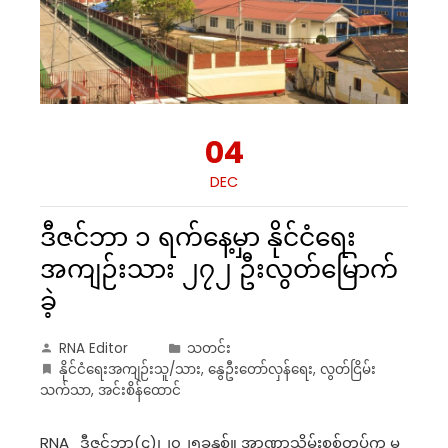
04
DEC
ဒီဇင်ဘာ ၁ ရက်နေ့မှာ နိုင်ငံရေး
အကျဉ်းသား ၂၇၂ ဦးလွတ်မြောက်
ခဲ့
RNA Editor
သတင်း
နိုင်ငံရေးအကျဉ်းသူ/သား
,
နွေဦးတော်လှန်ရေး
,
လွတ်ငြိမ်း
သက်သာ
,
အင်းစိန်ထောင်
RNA_ဒီဇင်ဘာ(၄)၊၂၀၂၅ခုနှစ်။ အာဏာသိမ်းစစ်တပ်က မ