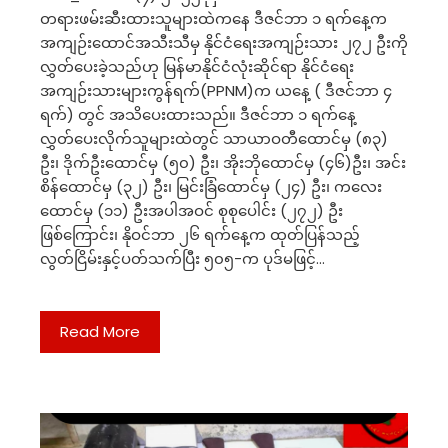
တရားဖမ်းဆီးထားသူများထဲကနေ ဒီဇင်ဘာ ၁ ရက်နေ့က
အကျဉ်းထောင်အသီးသီမှ နိုင်ငံရေးအကျဉ်းသား ၂၇၂ ဦးကို
လွှတ်ပေးခဲ့သည်ဟု မြန်မာနိုင်ငံလုံးဆိုင်ရာ နိုင်ငံရေး
အကျဉ်းသားများကွန်ရက်(PPNM)က ယနေ့ ( ဒီဇင်ဘာ ၄
ရက်) တွင် အသိပေးထားသည်။ ဒီဇင်ဘာ ၁ ရက်နေ့
လွှတ်ပေးလိုက်သူများထဲတွင် သာယာဝတီထောင်မှ (၈၃)
ဦး၊ ဒိုက်ဦးထောင်မှ (၅၀) ဦး၊ အိုးဘိုထောင်မှ (၄၆)ဦး၊ အင်း
စိန်ထောင်မှ (၃၂) ဦး၊ မြင်းခြံထောင်မှ (၂၄) ဦး၊ ကလေး
ထောင်မှ (၁၁) ဦးအပါအဝင် စုစုပေါင်း (၂၇၂) ဦး
ဖြစ်ကြောင်း၊ နိုဝင်ဘာ ၂၆ ရက်နေ့က ထုတ်ပြန်သည့်
လွတ်ငြိမ်းနှင့်ပတ်သက်ပြီး ၅၀၅-က ပုဒ်မဖြင့်…
Read More