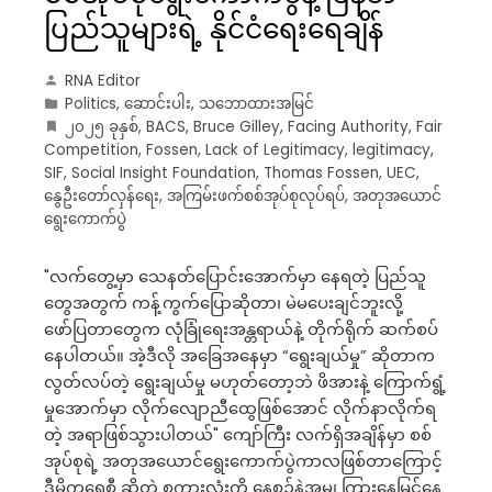
ပြည်သူများရဲ့ နိုင်ငံရေးရေချိန်
RNA Editor
Politics
,
ဆောင်းပါး
,
သဘောထားအမြင်
၂၀၂၅ ခုနှစ်
,
BACS
,
Bruce Gilley
,
Facing Authority
,
Fair
Competition
,
Fossen
,
Lack of Legitimacy
,
legitimacy
,
SIF
,
Social Insight Foundation
,
Thomas Fossen
,
UEC
,
နွေဦးတော်လှန်ရေး
,
အကြမ်းဖက်စစ်အုပ်စုလုပ်ရပ်
,
အတုအယောင်
ရွေးကောက်ပွဲ
"လက်တွေ့မှာ သေနတ်ပြောင်းအောက်မှာ နေရတဲ့ ပြည်သူ
တွေအတွက် ကန့်ကွက်ပြောဆိုတာ၊ မဲမပေးချင်ဘူးလို့
ဖော်ပြတာတွေက လုံခြုံရေးအန္တရာယ်နဲ့ တိုက်ရိုက် ဆက်စပ်
နေပါတယ်။ အဲ့ဒီလို အခြေအနေမှာ “ရွေးချယ်မှု” ဆိုတာက
လွတ်လပ်တဲ့ ရွေးချယ်မှု မဟုတ်တော့ဘဲ ဖိအားနဲ့ ကြောက်ရွံ့
မှုအောက်မှာ လိုက်လျောညီထွေဖြစ်အောင် လိုက်နာလိုက်ရ
တဲ့ အရာဖြစ်သွားပါတယ်" ကျော်ကြီး လက်ရှိအချိန်မှာ စစ်
အုပ်စုရဲ့ အတုအယောင်ရွေးကောက်ပွဲကာလဖြစ်တာကြောင့်
ဒီမိုကရေစီ ဆိုတဲ့ စကားလုံးကို နေ့စဉ်နဲ့အမျှ ကြားနေမြင်နေ