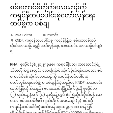
စစ်ကောင်စီတိုက်လေယာဉ်ကို
ကရင်နီတပ်ပေါင်းစုံတော်လှန်ရေး
တပ်ဖွဲ့က ပစ်ချ
RNA Editor
သတင်း
KNDF
,
ကရင်နီတပ်ပေါင်းစု
,
ကရင်နီပြည်
,
စစ်ကောင်စီတပ်
,
တိုက်လေယာဉ်
,
နွေဦးတော်လှန်ရေး
,
ဖားဆောင်း
,
လေယာဉ်ပစ်ချခံ
ရ
RNA_ဇူလိုင်(၃)၊၂၀၂၅ခုနှစ်။ ကရင်နီပြည်၊ ဖားဆောင်းမြို့
သိမ်းတိုက်ပွဲအတွင်း လေကြောင်းတိုက်ခိုက်ရန်လာသော စစ်
ကောင်စီ၏ တိုက်လေယာဉ်ကို ကရင်နီတပ်ပေါင်းစုံ
တော်လှန်ရေးတပ်ဖွဲ့က ပစ်ချနိုင်ခဲ့သည်ဟု KNDF ကသတင်း
ထုတ်ပြန်လိုက်သည်။ ဖားဆောင်းမြို့တိုက်ပွဲသို့ ဇူလိုင်လ
(၂) ရက်နေ့ နံနက် (၁) နာရီခန့်တွင် ဗုံးကြဲတိုက်ခိုက်ရန် လာ
သော စစ်ကောင်စီ၏ ဂျက်တိုက်လေယာဉ် (၄) စင်းကို
ကရင်နီတပ်ပေါင်းစုံတော်လှန်ရေးအဖွဲ့များက တန်ပြန်
တိုက်ခိုက်ခဲ့ရာ တရုတ်နိုင်ငံထုတ် FTC-2000G အမျိုးအစား