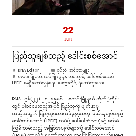
22
JUN
ပြည်သူချစ်သည့် ဒေါင်းစစ်အောင်
RNA Editor
ရုပ်သံ
,
အင်တာဗျူး
စလင်းမြို့နယ်
,
ဆင်ဖြူကျွန်း
,
တညောင်
,
ဒေါင်းစစ်အောင်
LPDF
,
နွေဦးတော်လှန်ရေး
,
မကွေးတိုင်
,
ရဲဘော်ထူးလေး
RNA_ဇွန်(၂၂)၊၂၀၂၅ခုနှစ်။ စလင်းမြို့နယ် တိုက်ပွဲတိုင်း
တွင် ပါဝင်နေသည့်အပြင် ပြည်သူကို မျက်နှာမူ
သည့်အတွက် ပြည်သူ့ထောက်ခံမှုနှင့်အတူ ပြည်သူချစ်သည့်
ဒေါင်းစစ်အောင် (LPDF) တပ်ဖွဲ့ ပေါ်ပေါက်လာပုံနှင့် ခက်ခဲ
ကြမ်းတမ်းသည့် အဖြစ်အပျက်များကို ဒေါင်းစစ်အောင်
(LPDF) တာဝန်ခံ ရဲဘော်ထူးလေးကပြောပြထားသည်။ Red