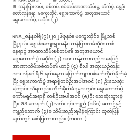
RNA Editor
သတင်း
ကန်းပြားလမ်း
,
စစ်တပ်
,
စစ်တပ်အာဏာသိမ်းမှု
,
‌တိုက်ပွဲ
,
နွေဦး
တော်လှန်ရေး
,
မကွေးတိုင်
,
ရွေးကောက်ပွဲ
,
အတုအယောင်
ရွေးကောက်ပွဲ
,
အပိုင်း (၂)
RNA_ဇန်နဝါရီ(၇)၊၂၀၂၆ခုနှစ်။ မကွေးတိုင်း၊ မြို့သစ်
မြို့နယ်၊ ရွှေပန်းကျေးရွာအနီး၊ ကန်ပြားလမ်းပိုင်း တစ်
နေရာ၌ အာဏာသိမ်းစစ်တပ်၏ အတုအယောင်
ရွေးကောက်ပွဲ အပိုင်း (၂) အား ဟန့်တားသည့်အနေဖြင့်
အာဏာသိမ်းစစ်တပ်၏ ယာဉ် (၄) စီးပါ အထူးယဉ်တန်း
အား ဇန်နဝါရီ ၆ ရက်နေ့က ပြောက်ကျားပစ်ခတ်တိုက်ခိုက်ခဲ့
ပြီး ရွေးကောက်ပွဲ အရာရှိတစ်ဦးအပါအဝင် (၈) ဦးသေဆုံး
ကြောင်း သိရသည်။ တိုက်ခိုက်ခံရမှုအတွင်း ရွေးကောက်ပွဲ
ကော်မရှင်အရာရှိ တစ်ဦးအပါအဝင် (၈)ဦး သေဆုံးသွားခဲ့
ပြီး၊ G3 သေနတ် (၂)လက်၊ ၎င်းကျည် (၁၆၁) တောင့်နှင့်
ကျည်ဘောက် (၃)ခု သိမ်းဆည်းရမိခဲ့ကြောင်း ထုတ်ပြန်
ချက်တွင် ဖော်ပြထားသည်။ (more…)