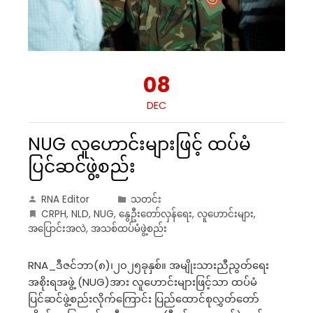
08
DEC
NUG လူဟောင်းများဖြင့် ထပ်မံ
ပြင်ဆင်ဖွဲ့စည်း
RNA Editor
သတင်း
CRPH
,
NLD
,
NUG
,
နွေဦးတော်လှန်ရေး
,
လူဟောင်းများ
,
အပြောင်းအလဲ
,
အသစ်ထပ်မံဖွဲ့စည်း
RNA_ဒီဇင်ဘာ(၈)၊၂၀၂၅ခုနှစ်။ အမျိုးသားညီညွတ်ရေး
အစိုးရအဖွဲ့ (NUG)အား လူဟောင်းများဖြင့်သာ ထပ်မံ
ပြင်ဆင်ဖွဲ့စည်းလိုက်ကြောင်း ပြည်ထောင်စုလွှတ်တော်