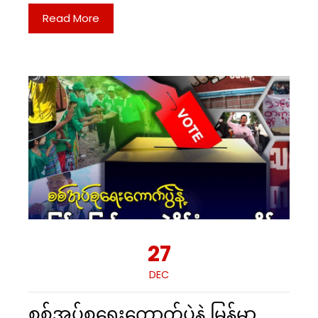
Read More
27
DEC
စစ်အုပ်စုရွေးကောက်ပွဲနဲ့ မြန်မာ