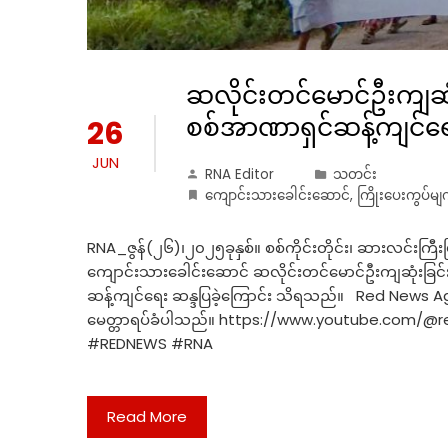
ဆလိုင်းတင်မောင်ဦးကျဆု
စစ်အာဏာရှင်ဆန့်ကျင်ရေ
26
JUN
RNA Editor
သတင်း
ကျောင်းသားခေါင်းဆောင်
,
ကြိုးပေးကွပ်မျက
RNA_ဇွန်(၂၆)၊၂၀၂၅ခုနှစ်။ စစ်ကိုင်းတိုင်း၊ ဆားလင်းက
ကျောင်းသားခေါင်းဆောင် ဆလိုင်းတင်မောင်ဦးကျဆုံးခြ
ဆန့်ကျင်ရေး ဆန္ဒပြခဲ့ကြောင်း သိရသည်။ Red News A
မေတ္တာရပ်ခံပါသည်။ https://www.youtube.com
#REDNEWS #RNA
Read More