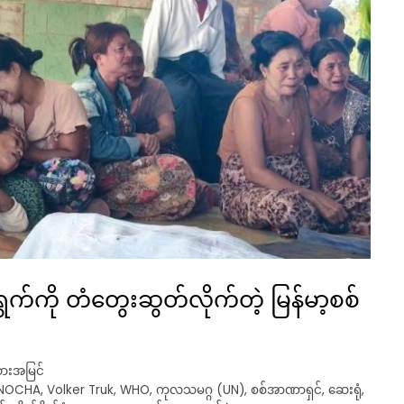
ွက်ကို တံတွေးဆွတ်လိုက်တဲ့ မြန်မာ့စစ်
းအမြင်
NOCHA
,
Volker Truk
,
WHO
,
ကုလသမဂ္ဂ (UN)
,
စစ်အာဏာရှင်
,
ဆေးရုံ
,