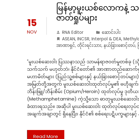
မြန်မာ့မူးယစ်လောကနဲ့ သစ
ဇာတ်ရှုပ်များ
15
NOV
RNA Editor
ဆောင်းပါး
ASEAN
,
INCSR
,
Interpol & DEA
,
Methyl
အာဏာရှင်
,
တိုင်းရင်းသား
,
နယ်ခြားစောင့်တပ်
,
"မူးယစ်ဆေးဝါး ပြဿနာသည် သာမန်ရာဇဝတ်မှုတစ်ခု (သို့
သက်သက် မဟုတ်ဘဲ၊ နိုင်ငံတော်၏ အာဏာတည်ဆောက်မှု ဗ
မဟာမိတ်များ (ပြည်သူ့စစ်များနှင့် နယ်ခြားစောင့်တပ်များ)သ
အမြတ်တို့အတွက် မူးယစ်ဆေးဝါးထုတ်လုပ်မှု၏ ဗဟိုချက်အဖြ
ဘိန်းဖြူ/ဘိန်းစိမ်း (Opium/Heroin) ထုတ်လုပ်မှု ဒု
(Methamphetamine) ကဲ့သို့သော ဓာတုမူးယစ်ဆေးဝါး ထု
ခံထားရသည်။ အဆိုပါ မူးယစ်ဆေးဝါး ထုတ်လုပ်ရေးလုပ်ငန်
အချက်အချာတွင် ရှိနေပြီး၊ နိုင်ငံ၏ စစ်ရေးပဋိပက္ခများနှင့် န
Read More