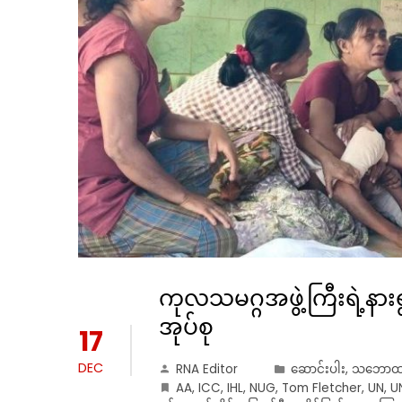
ကုလသမဂ္ဂအဖွဲ့ကြီးရဲ့နားရ
အုပ်စု
17
DEC
RNA Editor
ဆောင်းပါး
,
သဘောထာ
AA
,
ICC
,
IHL
,
NUG
,
Tom Fletcher
,
UN
,
U