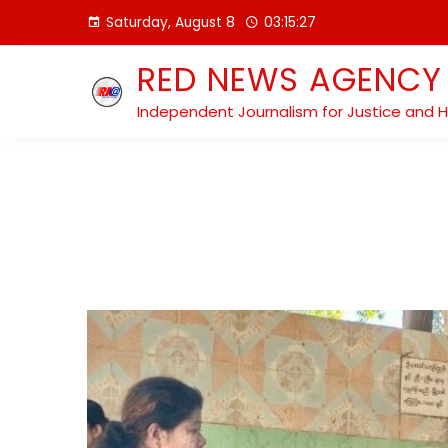
Skip
Saturday, August 8
03:15:29
to
content
RED NEWS AGENCY
Independent Journalism for Justice and 