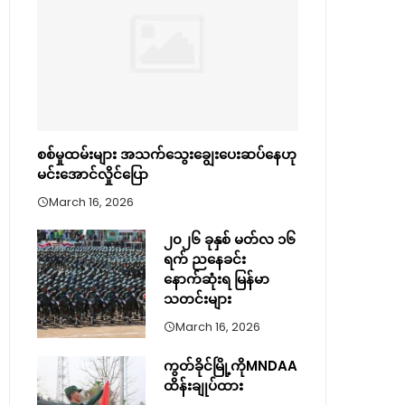
စစ်မှုထမ်းများ အသက်သွေးချွေးပေးဆပ်နေဟု
မင်းအောင်လှိုင်ပြော
March 16, 2026
၂၀၂၆ ခုနှစ် မတ်လ ၁၆
ရက် ညနေခင်း
နောက်ဆုံးရ မြန်မာ
သတင်းများ
March 16, 2026
ကွတ်ခိုင်မြို့ကိုMNDAA
ထိန်းချုပ်ထား