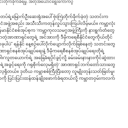
တိုက်ခိုက်ခံရမှု
,
အတုအယောင်ရွေးကောက်ပွဲ
ပ်ရဲ့မြောက်ဦးဆေးရုံအပေါ် ဗုံးကြဲတိုက်ခိုက်ခဲ့တဲ့ သတင်းက
ံအဖွဲ့အစည်း အသီးသီးကတုန်လှုပ်သွားကြပါလိမ့်မယ်။ ကမ္ဘာ့လုံး
န်မာနိုင်ငံစစ်အုပ်စုက ‘ကမ္ဘာ့ကုလသမဂ္ဂအဖွဲ့ကြီးကို နားရွက်တံတွေ
့အာဏာရှင်တွေရဲ့ အင်အားကို ဒီမိုကရေစီနိုင်ငံတွေကိုယ်တိုင်
ပဲ" ရန်နိုင် နေ့စဉ်ပေါ်လိုက်ပျောက်လိုက်ဖြစ်နေတဲ့ သတင်းတွေ
ရှင်စနစ်အုပ်ချုပ်ရေးနဲ့ ဒီမိုကရေစီစနစ်အုပ်ချုပ်ရေးတိုရဲ့
ူတယောက်ရဲ့ အခြေခံရပိုင်ခွင့်လို့ ခမ်းခမ်းနားနားကိုင်ဆွဲထား
အခွင့်ရေးကို ဂရုစိုက်လေ့မရှိတဲ့’ အာဏာရှင်ဘက်တော်သားတွေ
ေ့ရှိတယ်။ ဒုတိယ ကမ္ဘာစစ်ကြီးပြီးတော့ လူမျိုးတုန်းသတ်ဖြတ်မှု၊
ခာကို ပြင်းပြင်းထန်ထန်ချိုးဖောက်ခံရတယ်လို့ ကမ္ဘာတဝှမ်းကလက်