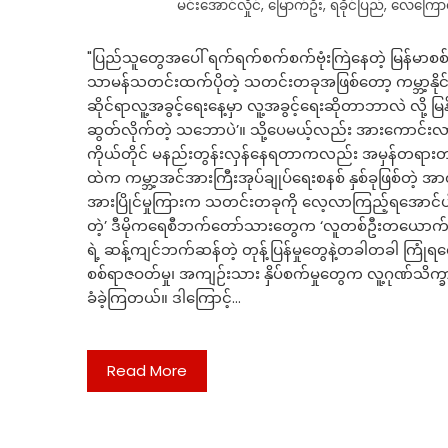
မင်းအောင်လှိုင်
,
မြောက်ဦး
,
ရခိုင်ပြည်
,
လေကြောင်း
"ပြည်သူတွေအပေါ် ရက်ရက်စက်စက်ဗုံးကြဲနေတဲ့ မြန်မာစစ်တ
သာမန်သတင်းထက်ပိုတဲ့ သတင်းတခုအဖြစ်တော့ ကမ္ဘာ့နိုင်င
ဆိုင်ရာလူ့အခွင့်ရေးနေ့မှာ လူ့အခွင့်ရေးဆိုတာဘာလဲ လို့ မြ
ဆွတ်လိုက်တဲ့ သဘောပဲ’။ သို့ပေမယ့်လည်း အားကောင်းလာတဲ
ကိုယ်တိုင် မနည်းတွန်းလှန်နေရတာကလည်း အမှန်တရားတခုပါ
ထဲက ကမ္ဘာ့အင်အားကြီးအုပ်ချုပ်ရေးစနစ် နှစ်ခုဖြစ်တဲ့ အာဏာ
အားပြိုင်မှုကြားက သတင်းတခုကို လေ့လာကြည့်ရအောင်ပါ။‘လ
တဲ့’ ဒီမိုကရေစီဘက်တော်သားတွေက ‘လူတစ်ဦးတယောက်ရဲ့
ရဲ့ ဆန့်ကျင်ဘက်ဆန်တဲ့ တုန့်ပြန်မှုတွေနဲ့တခါတခါ ကြုံရလ
စစ်ရာဇဝတ်မှု၊ အကျဉ်းသား နှိပ်စက်မှုတွေက လူ့ဂုဏ်သိက္
ခံခဲ့ကြတယ်။ ဒါကြောင့်…
Read More