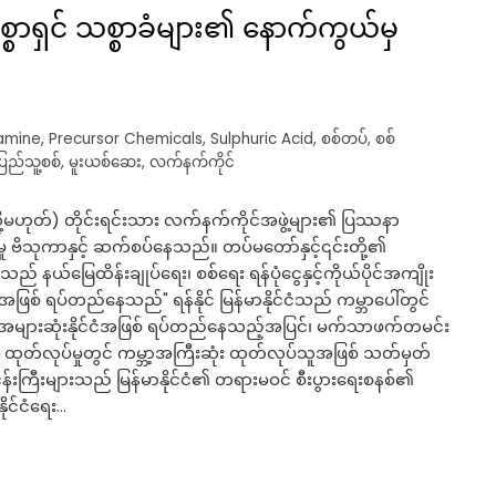
္စာရှင် သစ္စာခံများ၏ နောက်ကွယ်မှ
amine
,
Precursor Chemicals
,
Sulphuric Acid
,
စစ်တပ်
,
စစ်
ပြည်သူ့စစ်
,
မူးယစ်ဆေး
,
လက်နက်ကိုင်
မဟုတ်) တိုင်းရင်းသား လက်နက်ကိုင်အဖွဲ့များ၏ ပြဿနာ
ိသုကာနှင့် ဆက်စပ်နေသည်။ တပ်မတော်နှင့်၎င်းတို့၏
ည် နယ်မြေထိန်းချုပ်ရေး၊ စစ်ရေး ရန်ပုံငွေနှင့်ကိုယ်ပိုင်အကျိုး
စ် ရပ်တည်နေသည်" ရန်နိုင် မြန်မာနိုင်ငံသည် ကမ္ဘာပေါ်တွင်
တိယအများဆုံးနိုင်ငံအဖြစ် ရပ်တည်နေသည့်အပြင်၊ မက်သာဖက်တမင်း
တ်လုပ်မှုတွင် ကမ္ဘာ့အကြီးဆုံး ထုတ်လုပ်သူအဖြစ် သတ်မှတ်
းကြီးများသည် မြန်မာနိုင်ငံ၏ တရားမဝင် စီးပွားရေးစနစ်၏
ိုင်ငံရေး…