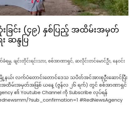
ံးခြင်း (၄၉) နှစ်ပြည့် အထိမ်းအမှတ်
း ဆန္ဒပြ
်ခံရမှု
,
ချင်းတိုင်းရင်းသား
,
စစ်အာဏာရှင်
,
ဆလိုင်းတင်မောင်ဦး
,
နေဝင်း
ြီးမြို့နယ်၊ လက်ပံတောင်းတောင်ဒေသ သပိတ်အင်အားစုဦးဆောင်ပြီး
င်းအထိမ်းအမှတ်အဖြစ် ယနေ့ (ဇွန်လ ၂၆ ရက်) တွင် စစ်အာဏာရှင်
gency ၏ Youtube Channel ကို Subscribe လုပ်ရန်
/@rednewsmm/?sub_confirmation=1 #RedNewsAgency