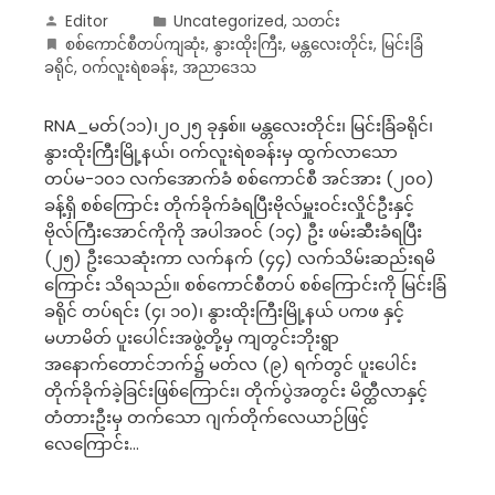
Editor
Uncategorized
,
သတင်း
စစ်ကောင်စီတပ်ကျဆုံး
,
နွားထိုးကြီး
,
မန္တလေးတိုင်း
,
မြင်းခြံ
ခရိုင်
,
ဝက်လူးရဲစခန်း
,
အညာဒေသ
RNA_မတ်(၁၁)၊၂၀၂၅ ခုနှစ်။ မန္တလေးတိုင်း၊ မြင်းခြံခရိုင်၊
နွားထိုးကြီးမြို့နယ်၊ ဝက်လူးရဲစခန်းမှ ထွက်လာသော
တပ်မ-၁၀၁ လက်အောက်ခံ စစ်ကောင်စီ အင်အား (၂၀၀)
ခန့်ရှိ စစ်ကြောင်း တိုက်ခိုက်ခံရပြီးဗိုလ်မှူးဝင်းလှိုင်ဦးနှင့်
ဗိုလ်ကြီးအောင်ကိုကို အပါအဝင် (၁၄) ဦး ဖမ်းဆီးခံရပြီး
(၂၅) ဦးသေဆုံးကာ လက်နက် (၄၄) လက်သိမ်းဆည်းရမိ
ကြောင်း သိရသည်။ စစ်ကောင်စီတပ် စစ်ကြောင်းကို မြင်းခြံ
ခရိုင် တပ်ရင်း (၄၊ ၁၀)၊ နွားထိုးကြီးမြို့နယ် ပကဖ နှင့်
မဟာမိတ် ပူးပေါင်းအဖွဲ့တို့မှ ကျတွင်းဘိုးရွာ
အနောက်တောင်ဘက်၌ မတ်လ (၉) ရက်တွင် ပူးပေါင်း
တိုက်ခိုက်ခဲ့ခြင်းဖြစ်ကြောင်း၊ တိုက်ပွဲအတွင်း မိတ္ထီလာနှင့်
တံတားဦးမှ တက်သော ဂျက်တိုက်လေယာဉ်ဖြင့်
လေကြောင်း…