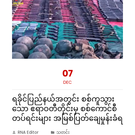
07
DEC
ရခိုင်ပြည်နယ်အတွင်း စစ်ကူသွား
သော ဧရာဝတီတိုင်းမှ စစ်ကောင်စီ
တပ်ရင်းများ အမြစ်ပြတ်ချေမှုန်းခံရ
RNA Editor
သတင်း