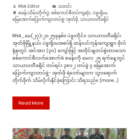
RNA Editor
သတင်း
စခန်းသိမ်းတိုက်ပွဲ
,
စစ်ကောင်စီတပ်ကျဆုံး
,
ပဲခူးရိုးမ
,
မြေအောက်ပြောက်ကျားတပ်ဖွဲ့-အုတ်ဖို
,
သာယာဝတီခရိုင်
RNA_မေ(၂၇)၊၂၀၂၅ခုနှစ်။ ပဲခူးတိုင်း၊ သာယာဝတီခရိုင်၊
အုတ်ဖိုမြို့နယ်၊ ပဲခူးရိုးမအစပ်ရှိ ထန်းပင်ကုန်းကျေးရွာ၊ ဗိုလ်
ရုံစုတွင် အင်အား (၃၀) ကျော်ဖြင့် အထိုင်ချတပ်စွဲထားသော
စစ်ကောင်စီလက်အောက်ခံ စခန်းကို မေလ ၂၅ ရက်နေ့တွင်
သာယာဝတီခရိုင် တပ်ရင်း ၃၈၀၂ တပ်ခွဲ ၄ မြေအောက်
ပြောက်ကျားတပ်ဖွဲ့- အုတ်ဖို ရဲဘော်များက သွားရောက်
တိုက်ခိုက် သိမ်းပိုက်နိုင်ခဲ့ကြောင်း သိရသည်။ (more…)
Read More