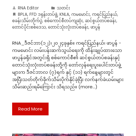
RNA Editor
သတင်း
BPLA
,
FFD ဒရုန်းတပ်ဖွဲ့
,
KNLA
,
ကမမောင်း
,
ကရင်ပြည်နယ်
,
စခန်းသိမ်းတိုက်ပွဲ
,
စစ်ကောင်စီတပ်ကျဆုံး
,
ဆင်စွယ်တပ်စခန်း
,
တောင်ပိုင်းစစ်ဒေသ
,
တောင်သုံးလုံးတပ်စခန်း
,
ဖာပွန်
RNA_ဒီဇင်ဘာ(၁၂)၊၂၀၂၄ခုနှစ်။ ကရင်ပြည်နယ်၊ ဖာပွန် -
ကမမောင်း လမ်းပန်းဆက်သွယ်ရေးကို ထိန်းချုပ်ထားသော
ဖာပွန်ခရိုင်အတွင်းရှိ စစ်ကောင်စီ၏ ဆင်စွယ်တပ်စခန်းနှင့်
တောင်သုံးလုံးတပ်စခန်းတို့ကို တော်လှန်ရေးပူးပေါင်းတပ်ဖွဲ့
များက ဒီဇင်ဘာလ (၇)ရက် နှင့် (၁၁) ရက်နေ့များတွင်
အပြီးသတ်တိုက်ခိုက်သိမ်းပိုက်နိုင်ခဲ့ပြီး လက်နက်ခဲယမ်းများ
သိမ်းဆည်းရမိကြောင်း သိရသည်။ (more…)
Read More