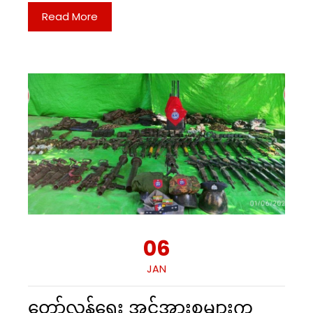
Read More
06
JAN
တော်လှန်ရေး အင်အားစုများက