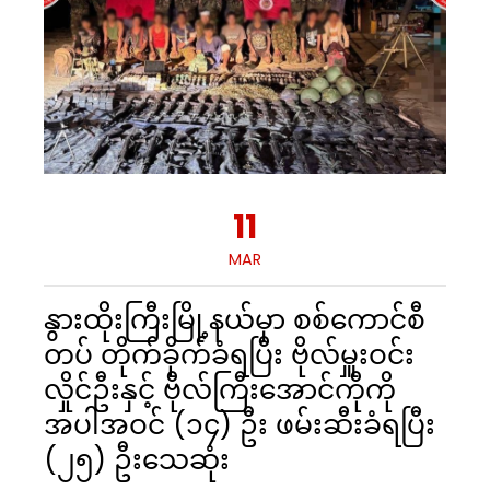
11
MAR
နွားထိုးကြီးမြို့နယ်မှာ စစ်ကောင်စီ
တပ် တိုက်ခိုက်ခံရပြီး ဗိုလ်မှူးဝင်း
လှိုင်ဦးနှင့် ဗိုလ်ကြီးအောင်ကိုကို
အပါအဝင် (၁၄) ဦး ဖမ်းဆီးခံရပြီး
(၂၅) ဦးသေဆုံး