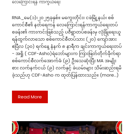
လေကြောင်းရန် ကာကွယ်ရေး
RNA_မေ(၁)၊၂၀၂၅ခုနှစ်။ မကွေးတိုင်း၊ ငဖဲမြို့နယ်၊ စစ်
ကောင်စီ၏ နတ်ရေကန် လေကြောင်းရန်ကာကွယ်ရေးတပ်
စခန်း၏ ကားကင်းဖြစ်သည့် ပဇီရွာတပ်စခန်းမှ လုံခြုံရေးယူ
ရန်ထွက်လာသော စစ်ကောင်စီတပ်သား (၂၀) ကျော်အား
ဧပြီလ (၃၀) ရက်နေ့ နံနက် ၈ နာရီက ချင်းကာကွယ်ရေးတပ်
- အရှို ( CDF-Asho)ရဲဘော်များက ကြားဖြတ်တိုက်ခိုက်ရာ
စစ်ကောင်စီလက်အောက်ခံ (၉) ဦးသေဆုံးပြီး MA အမျိုး
စား လက်နက်ငယ် (၉) လက်နှင့် ခဲယမ်းများ သိမ်းဆည်းရမိ
ခဲ့သည်ဟု CDF-Asho က ထုတ်ပြန်ထားသည်။ (more…)
Read More