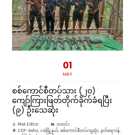
01
MAY
စစ်ကောင်စီတပ်သား (၂၀)
ကျော်ကြားဖြတ်တိုက်ခိုက်ခံရပြီး
(၉) ဦးသေဆုံး
RNA Editor
သတင်း
CDF-Asho
,
ငဖဲမြို့နယ်
,
စစ်ကောင်စီတပ်ကျဆုံး
,
နတ်ရေကန်
,