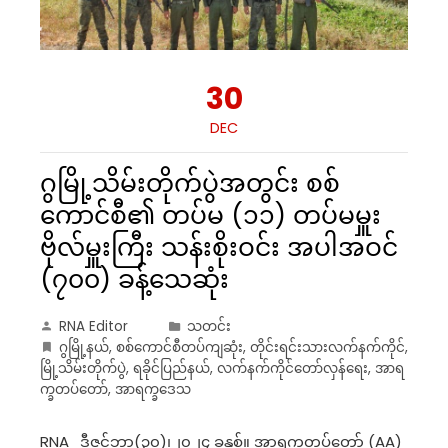
30
DEC
ဂွမြို့သိမ်းတိုက်ပွဲအတွင်း စစ်
ကောင်စီ၏ တပ်မ (၁၁) တပ်မမှူး
ဗိုလ်မှူးကြီး သန်းစိုးဝင်း အပါအဝင်
(၇၀၀) ခန့်သေဆုံး
RNA Editor
သတင်း
ဂွမြို့နယ်
,
စစ်ကောင်စီတပ်ကျဆုံး
,
တိုင်းရင်းသားလက်နက်ကိုင်
,
မြို့သိမ်းတိုက်ပွဲ
,
ရခိုင်ပြည်နယ်
,
လက်နက်ကိုင်တော်လှန်ရေး
,
အာရ
က္ခတပ်တော်
,
အာရက္ခဒေသ
RNA_ဒီဇင်ဘာ(၃၀)၊၂၀၂၄ ခုနှစ်။ အာရက္ခတပ်တော် (AA)