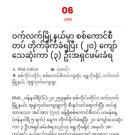
06
JAN
ဝက်လက်မြို့နယ်မှာ စစ်ကောင်စီ
တပ် တိုက်ခိုက်ခံရပြီး (၂၀) ကျော်
သေဆုံးကာ (၃) ဦးအရှင်ဖမ်းခံရ
RNA Editor
သတင်း
စစ်ကိုင်းတိုင်း
,
စစ်ကောင်စီတပ်ကျဆုံး
,
ရွှေဘိုခရိုင်
,
ဝက်လက်
မြို့နယ်
,
အုန္နဲဘုတ်ကျေးရွာ
RNA_ဇန်နဝါရီ(၆)၊၂၀၂၅ခုနှစ်။ စစ်ကိုင်းတိုင်း၊ ဝက်လက်
မြို့နယ်၊ အုန္နဲဘုတ်ကျေးရွာကို စီးနင်းဝင်ရောက်ပြီး တပ်စွဲ
ထားသော အင်အား (၇၀) ခန့်ရှိစစ်ကောင်စီတပ် ယမန်နေ့
(ဇန်နဝါရီ ၅ ရက်) နေ့က တိုက်ခိုက်ခံရပြီး ၂၀ ကျော်သေဆုံး
ကာ ၃ ဦးအရှင်ဖမ်းခံရသည်ဟု ရွှေဘိုခရိုင် အမှတ် ၁၈-
တပ်ရင်း နယ်စည်းမခြား တော်လှန်ရေးအင်အားစုက ယနေ့