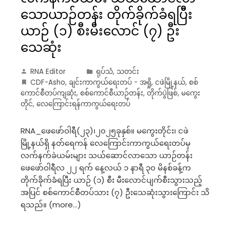
သောယာဉ်တန်း တိုက်ခိုက်ခံရပြီီး
ယာဉ် (၁) စီးမီးလောင် (၇) ဦး
သေဆုံး
RNA Editor
ရုပ်သံ
,
သတင်း
CDF-Asho
,
ချင်းကာကွယ်ရေးတပ် - အရှို
,
ငဖဲမြို့နယ်
,
စစ်
ကောင်စီတပ်ကျဆုံး
,
စစ်ကောင်စီယာဉ်တန်း
,
တိုက်ပွဲဖြစ်
,
မကွေး
တိုင်
,
လေကြောင်းရန်ကာကွယ်ရေးတပ်
RNA_ဖေဖော်ဝါရီ(၂၃)၊၂၀၂၅ခုနှစ်။ မကွေးတိုင်း၊ ငဖဲ
မြို့နယ်ရှိ နတ်ရေကန် လေကြောင်းကာကွယ်ရေးတပ်မှ
လက်နက်ခဲယမ်းများ သယ်ဆောင်လာသော ယာဉ်တန်း
ဖေဖော်ဝါရီလ ၂၂ ရက် နေ့လယ် ၁ နာရီ ၃၀ မိနစ်ခန့်က
တိုက်ခိုက်ခံရပြီး ယာဉ် (၁) စီး မီးလောင်ပျက်စီးသွားသည့်
အပြင် စစ်ကောင်စီတပ်သား (၇) ဦးသေဆုံးသွားကြောင်း သိ
ရသည်။ (more…)