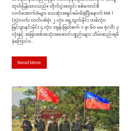
ထုတ်ပြန်ထားသည်။ တိုက်ပွဲအတွင်း စစ်ကောင်စီ
လက်အောက်ခံများ သေဆုံးအရှင်ဖမ်းမိခဲ့ပြီးနောက် MA 1
(၅)လက်၊ လက်ပစ်ဗုံး ၂ လုံး၊ ရှေ့ထွက်မိုင်း တစ်လုံး၊
မြင်းခွာနင်းမိုင်း ၄ လုံး၊ ဒရုန်းဖြတ်စက် ၁ ခု၊ ၆၀ မမ ဗုံးသီး ၃
လုံးနှင့် အခြားစစ်အသုံးအဆောင်ပစ္စည်းများ သိမ်းဆည်းရမိ
ခဲ့ကြောင်း၊…
Read More