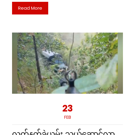
Read More
23
FEB
လက်နက်ခဲယမ်း သယ်ဆောင်လာ