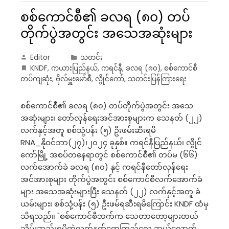
စစ်ကောင်စီ၏ ခလရ (၈၀) တပ်
တိုက်ပွဲအတွင်း အသေအဆုံးများ
Editor
သတင်း
KNDF
,
ကယားပြည်နယ်
,
ကရင်နီ
,
ခလရ (၈၀)
,
စစ်ကောင်စီ
တပ်ကျဆုံး
,
ဗိုလ်မှူးမော်စီ
,
လွိုင်ကော်
,
သတင်းပြန်ကြားရေး
စစ်ကောင်စီ၏ ခလရ (၈၀) တပ်တိုက်ပွဲအတွင်း အသေ
အဆုံးများ၊ တော်လှန်ရေးအင်အားစုများက သေနတ် (၂၂)
လက်နှင့်အတူ စစ်သုံ့ပန်း (၅) ဦးဖမ်းဆီးရမိ
RNA_နိုဝင်ဘာ(၂၇)၊၂၀၂၄ ခုနှစ်။ ကရင်နီပြည်နယ်၊ လွိုင်
ကော်မြို့ အစပ်တနေရာတွင် စစ်ကောင်စီ၏ တပ်မ (၆၆)
လက်အောက်ခဲ ခလရ (၈၀) နှင့် ကရင်နီတော်လှန်ရေး
အင်အားစုများ တိုက်ပွဲအတွင်း စစ်ကောင်စီလက်အောက်ခံ
များ အသေအဆုံးများပြီး သေနတ် (၂၂) လက်နှင့်အတူ ခဲ
ယမ်းများ၊ စစ်သုံ့ပန်း (၅) ဦးဖမ်ရဆီးရမိကြောင်း KNDF ထံမှ
သိရသည်။ "စစ်ကောင်စီဘက်က သေတာတော့များတယ်
သိမ်းဆည်းရမိတဲ့လက်နက်တွေကြည့်လေ ဘယ်လောက်