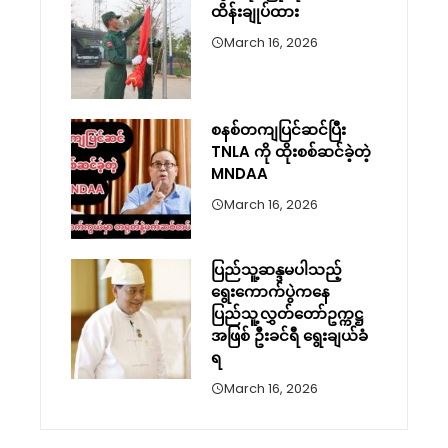
ထိန်းချုပ်ထား
March 16, 2026
စနစ်တကျပြင်ဆင်ပြီး
TNLA ကို ထိုးစစ်ဆင်ခဲ့တဲ့
MNDAA
March 16, 2026
ပြည်သူ့ဆန္ဒမပါသည့်
ရွေးကောက်ပွဲကနေ
ပြည်သူ့လွှတ်တော်ဥက္ကဋ္ဌ
အဖြစ် ဦးခင်ရီ ရွေးချယ်ခံ
ရ
March 16, 2026