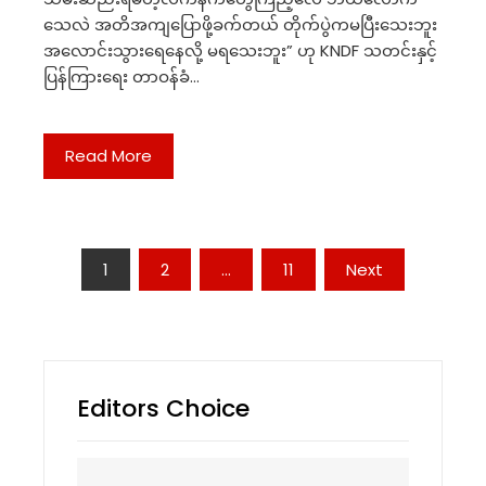
သေလဲ အတိအကျပြောဖို့ခက်တယ် တိုက်ပွဲကမပြီးသေးဘူး
အလောင်းသွားရေနေလို့ မရသေးဘူး” ဟု KNDF သတင်းနှင့်
ပြန်ကြားရေး တာဝန်ခံ…
Read More
Posts
1
2
…
11
Next
navigation
Editors Choice