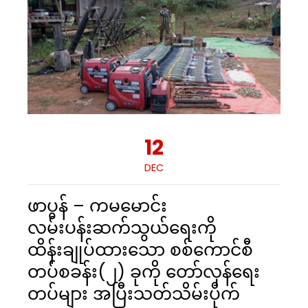
12
DEC
ဖာပွန် – ကမမောင်း
လမ်းပန်းဆက်သွယ်ရေးကို
ထိန်းချုပ်ထားသော စစ်ကောင်စီ
တပ်စခန်း(၂) ခုကို တော်လှန်ရေး
တပ်များ အပြီးသတ်သိမ်းပိုက်