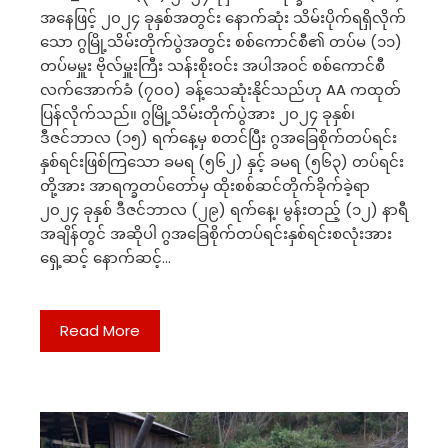
အနေဖြင့် ၂၀၂၄ ခုနှစ်အတွင်း နောက်ဆုံး သိမ်းပိုက်ရရှိလိုက်
သော ဂွမြို့သိမ်းတိုက်ပွဲအတွင်း စစ်ကောင်စီ၏ တပ်မ (၁၁)
တပ်မမှူး ဗိုလ်မှူးကြီး သန်းစိုးဝင်း အပါအဝင် စစ်ကောင်စီ
လက်အောက်ခံ (၇၀၀) ခန့်သေဆုံးနိုင်သည်ဟု AA ကထုတ်
ပြန်လိုက်သည်။ ဂွမြို့သိမ်းတိုက်ပွဲအား ၂၀၂၄ ခုနှစ်၊
ဒီဇင်ဘာလ (၁၅) ရက်နေ့မှ စတင်ပြီး ဂွအခြေစိုက်တပ်ရင်း
နှစ်ရင်းဖြစ်ကြသော ခမရ (၅၆၂) နှင့် ခမရ (၅၆၃) တပ်ရင်း
တို့အား အာရက္ခတပ်တော်မှ ထိုးစစ်ဆင်တိုက်ခိုက်ခဲ့ရာ
၂၀၂၄ ခုနှစ် ဒီဇင်ဘာလ (၂၉) ရက်နေ့၊ မွန်းတည့် (၁၂) နာရီ
အချိန်တွင် အဆိုပါ ဂွအခြေစိုက်တပ်ရင်းနှစ်ရင်းစလုံးအား
ရှေ့ဆင့် နောက်ဆင့်…
Read More