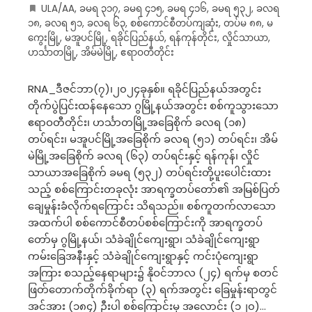
ULA/AA
,
ခမရ ၃၁၇
,
ခမရ ၄၁၅
,
ခမရ ၄၁၆
,
ခမရ ၅၃၂
,
ခလရ
၁၈
,
ခလရ ၅၁
,
ခလရ ၆၃
,
စစ်ကောင်စီတပ်ကျဆုံး
,
တပ်မ ၈၈
,
မ
ကွေးမြို့
,
မအူပင်မြို့
,
ရခိုင်ပြည်နယ်
,
ရန်ကုန်တိုင်း
,
လှိုင်သာယာ
,
ဟင်္သာတမြို့
,
အိမ်မဲမြို့
,
ဧရာဝတီတိုင်း
RNA_ဒီဇင်ဘာ(၇)၊၂၀၂၄ခုနှစ်။ ရခိုင်ပြည်နယ်အတွင်း
တိုက်ပွဲပြင်းထန်နေသော ဂွမြို့နယ်အတွင်း စစ်ကူသွားသော
ဧရာဝတီတိုင်း၊ ဟင်္သာတမြို့အခြေစိုက် ခလရ (၁၈)
တပ်ရင်း၊ မအူပင်မြို့အခြေစိုက် ခလရ (၅၁) တပ်ရင်း၊ အိမ်
မဲမြို့အခြေစိုက် ခလရ (၆၃) တပ်ရင်းနှင့် ရန်ကုန်၊ လှိုင်
သာယာအခြေစိုက် ခမရ (၅၃၂) တပ်ရင်းတို့ပူးပေါင်းထား
သည့် စစ်ကြောင်းတခုလုံး အာရက္ခတပ်တော်၏ အမြစ်ပြတ်
ချေမှုန်းခံလိုက်ရကြောင်း သိရသည်။ စစ်ကူတက်လာသော
အထက်ပါ စစ်ကောင်စီတပ်စစ်ကြောင်းကို အာရက္ခတပ်
တော်မှ ဂွမြို့နယ်၊ သံခဲချိုင်ကျေးရွာ၊ သံခဲချိုင်ကျေးရွာ
ကမ်းခြေအနီးနှင့် သံခဲချိုင်ကျေးရွာနှင့် ကင်းပုံကျေးရွာ
အကြား စသည့်နေရာများ၌ နိုဝင်ဘာလ (၂၄) ရက်မှ စတင်
ဖြတ်တောက်တိုက်ခိုက်ရာ (၃) ရက်အတွင်း ခြေမှုန်းရာတွင်
အင်အား (၁၈၄) ဦးပါ စစ်ကြောင်းမှ အလောင်း (၁၂၀)…