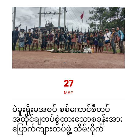
27
MAY
ပဲခူးရိုးမအစပ် စစ်ကောင်စီတပ်
အထိုင်ချတပ်စွဲထားသောစခန်းအား
ပြောက်ကျားတပ်ဖွဲ့ သိမ်းပိုက်