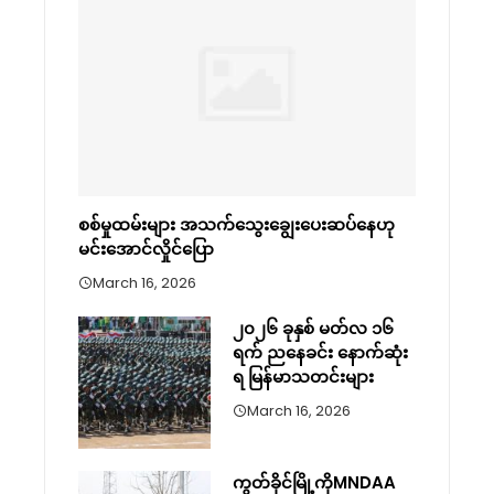
စစ်မှုထမ်းများ အသက်သွေးချွေးပေးဆပ်နေဟု
မင်းအောင်လှိုင်ပြော
March 16, 2026
၂၀၂၆ ခုနှစ် မတ်လ ၁၆
ရက် ညနေခင်း နောက်ဆုံး
ရ မြန်မာသတင်းများ
March 16, 2026
ကွတ်ခိုင်မြို့ကိုMNDAA