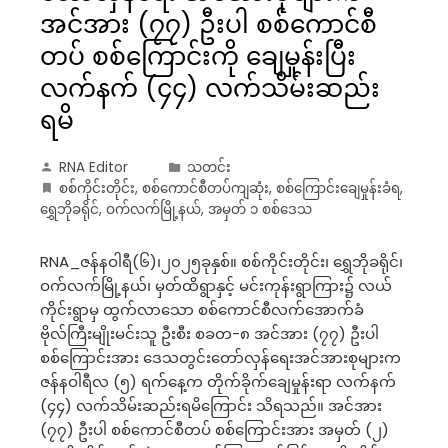
အင်အား (၇၇) ဦးပါ စစ်ကောင်စီ
တပ် စစ်ကြောင်းကို ချေမှုန်းပြီး
လက်နက် (၄၄) လက်သိမ်းဆည်း
ရမိ
RNA Editor
သတင်း
စစ်ကိုင်းတိုင်း
,
စစ်ကောင်စီတပ်ကျဆုံး
,
စစ်ကြောင်းချေမှုန်းခံရ
,
ရွှေဘိုခရိုင်
,
ဝက်လက်မြို့နယ်
,
အမှတ် ၁ စစ်ဒေသ
RNA_ဇန်နဝါရီ(၆)၊၂၀၂၅ခုနှစ်။ စစ်ကိုင်းတိုင်း၊ ရွှေဘိုခရိုင်၊
ဝက်လက်မြို့နယ်၊ မှတ်ထိရွာနှင့် မင်းကုန်းရွာကြား၌ လယ်
ကိုင်းရွာမှ ထွက်လာသော စစ်ကောင်စီလက်အောက်ခံ
ဗိုလ်ကြီးမျိုးမင်းသူ ဦးစီး စခတ-၈ အင်အား (၇၇) ဦးပါ
စစ်ကြောင်းအား ဒေသတွင်းတော်လှန်ရေးအင်အားစုများက
ဇန်နဝါရီလ (၅) ရက်နေ့က တိုက်ခိုက်ချေမှုန်းရာ လက်နက်
(၄၄) လက်သိမ်းဆည်းရမိကြောင်း သိရသည်။ အင်အား
(၇၇) ဦးပါ စစ်ကောင်စီတပ် စစ်ကြောင်းအား အမှတ် (၂)