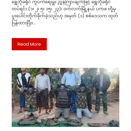
ရွှေဘိုခရိုင် ကွပ်ကဲရေးမှူး ညွှန်ကြားချက်ဖြင့် ရွှေဘိုခရိုင်
တပ်ရင်း (၁၊ ၂၊ ၅၊ ၁၅၊ ၂၃)၊ ဝက်လက်မြို့နယ် ပကဖ တို့မှ
ပူးပေါင်းတိုက်ခိုက်ခဲ့သည်ဟု အမှတ် (၁) စစ်ဒေသက ထုတ်
ပြန်ထားပြီး၊…
Read More