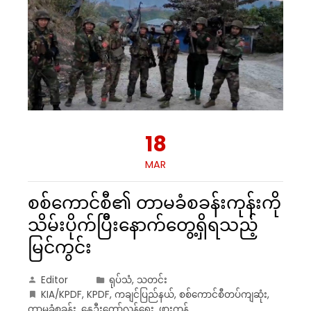
18
MAR
စစ်ကောင်စီ၏ တာမခံစခန်းကုန်းကို
သိမ်းပိုက်ပြီီးနောက်တွေ့ရှိရသည့်
မြင်ကွင်း
Editor
ရုပ်သံ
,
သတင်း
KIA/KPDF
,
KPDF
,
ကချင်ပြည်နယ်
,
စစ်ကောင်စီတပ်ကျဆုံး
,
တာမခံစခန်း
,
နွေဦးတော်လှန်ရေး
,
ဖားကန့်