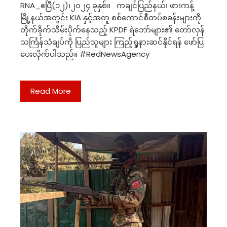
RNA_ဧပြီ(၁၂)၊၂၀၂၄ ခုနှစ်။ ကချင်ပြည်နယ်၊ ဖားကန့်
မြို့နယ်အတွင်း KIA နှင့်အတူ စစ်ကောင်စီတပ်စခန်းများကို
တိုက်ခိုက်သိမ်းပိုက်နေသည့် KPDF ရဲဘော်များ၏ တော်လှန်
သင်္ကြန်သံချပ်ကို ပြည်သူများ ကြည့်ရှုနားဆင်နိုင်ရန် ဖော်ပြ
ပေးလိုက်ပါသည်။ #RedNewsAgency
Read More