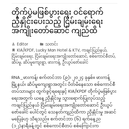
တိုက်ပွဲမဖြစ်ပွားရေး ဝင်ရောက်
ညှိနှိုင်းပေးသည့် ငြိမ်းချမ်းရေး
အကျိုးတော်ဆောင် ကျည်ထိ
Editor
သတင်း
KIA/KPDF
,
Lucky Man Hotel & KTV
,
ကချင်ပြည်နယ်
,
ငြိမ်းချမ်းရေး
,
ငြိမ်းချမ်းရေးအကျိုးတော်ဆောင်
,
စစ်ကောင်စီတပ်
,
ဆိပ်မူ
,
ဆိပ်မူကျေးရွာ
,
ဖားကန့်
,
ဦးယွပ်ဇော်ခေါင်
RNA_ဖားကန့်၊ စက်တင်ဘာ (၉)၊ ၂၀၂၄ ခုနှစ်။ ဖားကန့်
မြို့နယ်၊ ဆိပ်မူကျေးရွာအတွင်း ပိတ်မိနေသော စစ်ကောင်စီ
တပ်သားများ ထွက်ခွင့်ရရေးနှင့် KIA/KPDF တိုက်ပွဲမဖြစ်ပွား
ရေးအတွက် ယနေ့ ညှိနှိုင်းမှု သွားရောက်ပြုလုပ်သည့်
ကချင်ပြည်နယ် ငြိမ်းချမ်းရေးအကျိုးတော်ဆောင် ဦးယွပ်
ဇော်ခေါင် ပေါင်တွင် သေနတ်ကျည်ထိကာ ညှိနှိုင်းမှု အဆင်
မပြေခဲ့ဟု သိရသည်။ စက်တင်ဘာ (၆) ရက်နေ့ည
(၁၂)နာရီ‌‌ခန့်တွင် စစ်ကောင်စီတပ် စစ်ကြောင်းက