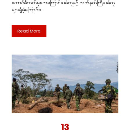
ကောင်စီဘက်မှလေကြောင်းပစ်ကူနှင့် လက်နက်ကြီးပစ်ကူ
များရှိခဲ့ကြောင်း၊…
Read More
13