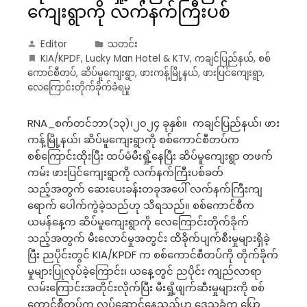
ကျေးရွာကို လက်နက်ကြီးပစ်
Editor
သတင်း
KIA/KPDF
,
Lucky Man Hotel & KTV
,
ကချင်ပြည်နယ်
,
စစ်
ကောင်စီတပ်
,
ဆိပ်မူကျေးရွာ
,
ဖားကန့်မြို့နယ်
,
ဖားပြင်ကျေးရွာ
,
လေကြောင်းတိုက်ခိုက်ခံရမှု
RNA_စက်တင်ဘာ(၁၃)၊၂၀၂၄ ခုနှစ်။ ကချင်ပြည်နယ်၊ ဖား
ကန့်မြို့နယ်၊ ဆိပ်မူကျေးရွာကို စစ်ကောင်စီတပ်က
စစ်ကြောင်းထိုးပြီး ထပ်မံမီးရှို့နေပြီး ဆိပ်မူကျေးရွာ တဖက်
ကမ်း ဖားပြင်ကျေးရွာကို လက်နက်ကြီးပစ်ခတ်
သည့်အတွက် ဆေးပေးခန်းတခုအပေါ် လက်နက်ကြီးကျ
ရောက် ပေါက်ကွဲခဲ့သည်ဟု သိရသည်။ စစ်ကောင်စီက
ယမန်နေ့က ဆိပ်မူကျေးရွာကို လေကြောင်းတိုက်ခိုက်
သည့်အတွက် မီးလောင်မှုအတွင်း ထိခိုက်ပျက်စီးမှုများရှိခဲ့
ပြီး ညပိုင်းတွင် KIA/KPDF က စစ်ကောင်စီတပ်ကို တိုက်ခိုက်
မှုများပြုလုပ်ခဲ့ကြောင်း၊ ယနေ့တွင် ညပိုင်း ကျည်လာရာ
လမ်းကြောင်းအတိုင်းလိုက်ပြီး မီးရှို့ဖျက်ဆီးမှုများကို စစ်
ကောင်စီတပ်က လုပ်ဆောင်နေသည်ဟု ဒေသခံက ပြော