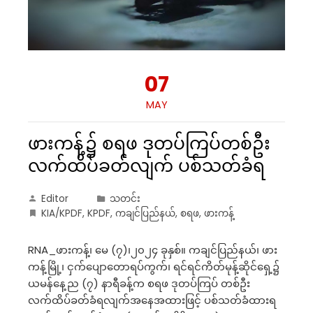
07
MAY
ဖားကန့်၌ စရဖ ဒုတပ်ကြပ်တစ်ဦး
လက်ထိပ်ခတ်လျက် ပစ်သတ်ခံရ
Editor
သတင်း
KIA/KPDF
,
KPDF
,
ကချင်ပြည်နယ်
,
စရဖ
,
ဖားကန့်
RNA_ဖားကန့်၊ မေ (၇)၊၂၀၂၄ ခုနှစ်။ ကချင်ပြည်နယ်၊ ဖား
ကန့်မြို့၊ ငှက်ပျောတောရပ်ကွက်၊ ရင်ရင်ကိတ်မုန့်ဆိုင်ရှေ့၌
ယမန်နေ့ည (၇) နာရီခန့်က စရဖ ဒုတပ်ကြပ် တစ်ဦး
လက်ထိပ်ခတ်ခံရလျက်အနေအထားဖြင့် ပစ်သတ်ခံထားရ