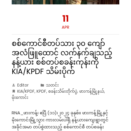
11
APR
စစ်ကောင်စီတပ်သား ၃၀ ကျော်
အလံဖြူထောင် လက်နက်ချသည့်
နန့်ယား စစ်တပ်စခန်းကုန်းကို
KIA/KPDF သိမ်းပိုက်
Editor
သတင်း
KIA/KPDF
,
KPDF
,
စခန်းသိမ်းတိုက်ပွဲ
,
ဖားကန့်မြို့နယ်
,
မိုးကောင်း
RNA_ဖားကန့်၊ ဧပြီ (၁၁)၊၂၀၂၄ ခုနှစ်။ ဖားကန့်မြို့နှင့်
မိုးကောင်းမြို့သွား ကားလမ်းပါ်ရှိ နန့်ယားကျေးရွာတွင်
အခိုင်အမာ တပ်စွဲထားသည့် စစ်ကောင်စီ တပ်စခန်း