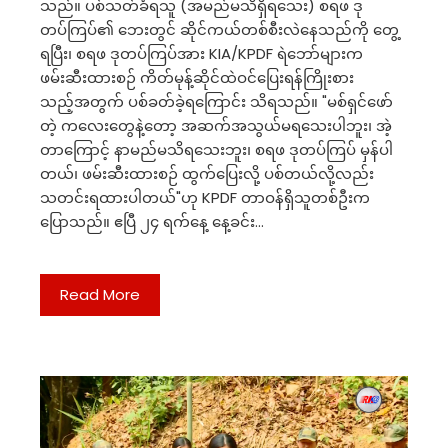
သည်။ ပစ်သတ်ခံရသူ (အမည်မသိရှိရသေး) စရဖ ဒု
တပ်ကြပ်၏ ဘေးတွင် ‌ဆိုင်ကယ်တစ်စီးလဲနေသည်ကို တွေ့
ရပြီး၊ စရဖ ဒုတပ်ကြပ်အား KIA/KPDF ရဲဘော်များက
ဖမ်းဆီးထားစဉ် ကိတ်မုန့်ဆိုင်ထဲဝင်ပြေးရန်ကြိုးစား
သည့်အတွက် ပစ်ခတ်ခဲ့ရကြောင်း သိရသည်။ "မစ်ရှင်ဖော်
တဲ့ ကလေးတွေနဲ့တော့ အဆက်အသွယ်မရသေးပါဘူး၊ အဲ့
တာကြောင့် နာမည်မသိရသေးဘူး၊ စရဖ ဒုတပ်ကြပ် မှန်ပါ
တယ်၊ ဖမ်းဆီးထားစဉ် ထွက်ပြေးလို့ ပစ်တယ်လို့လည်း
သတင်းရထားပါတယ်"ဟု KPDF တာဝန်ရှိသူတစ်ဦးက
ပြောသည်။ ဧပြီ ၂၄ ရက်နေ့ နေ့ခင်း…
Read More