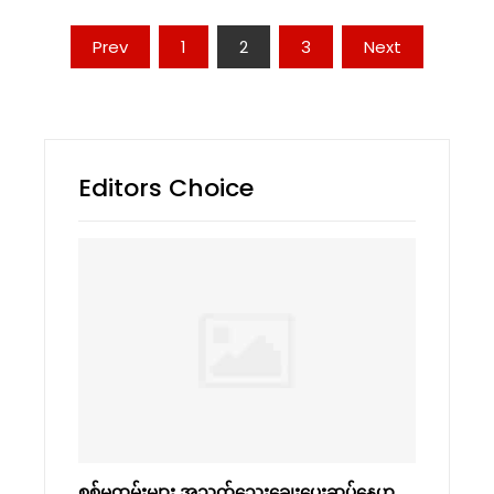
Posts
Prev
1
2
3
Next
navigation
Editors Choice
စစ်မှုထမ်းများ အသက်သွေးချွေးပေးဆပ်နေဟု