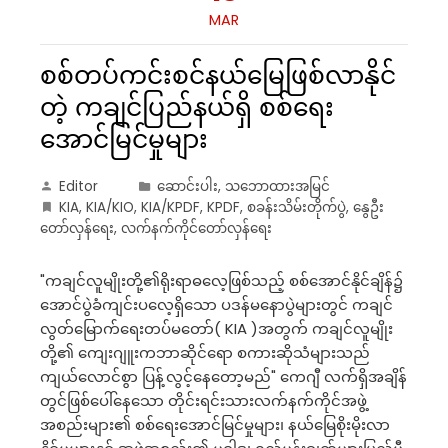
MAR
စစ်တပ်ကင်းစင်နယ်မြေဖြစ်လာနိုင်
တဲ့ ကချင်ပြည်နယ်ရှိ စစ်ရေး
အောင်မြင်မှုများ
Editor
ဆောင်းပါး
,
သဘောထားအမြင်
KIA
,
KIA/KIO
,
KIA/KPDF
,
KPDF
,
စခန်းသိမ်းတိုက်ပွဲ
,
နွေဦး
တော်လှန်ရေး
,
လက်နက်ကိုင်တော်လှန်ရေး
"ကချင်လူမျိုးတို့၏ရိုးရာဓလေ့ဖြစ်သည့် စစ်အောင်နိုင်ချိန်၌
အောင်ပွဲခံကျင်းပလေ့ရှိသော ပဒန်မနောပွဲများတွင် ကချင်
လွတ်မြောက်ရေးတပ်မတော်( KIA )အတွက် ကချင်လူမျိုး
တို့၏ ကျေးဂျူးကဘာဆိုင်ရော စကားဆိုသံများသည်
ကျယ်လောင်စွာ ပြန့်လွင့်နေတော့မည်" ကေဂျီ လက်ရှိအချိန်
တွင်ဖြစ်ပေါ်နေသော တိုင်းရင်းသားလက်နက်ကိုင်အဖွဲ့
အစည်းများ၏ စစ်ရေးအောင်မြင်မှုများ၊ နယ်မြေစိုးမိုးလာ