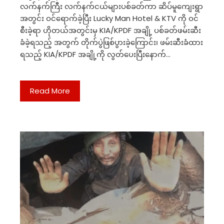
လက်နက်ကြီး လက်နက်ငယ်များပစ်ခတ်ကာ ဆိပ်မူကျေးရွာ
အတွင်း ဝင်ရောက်ခဲ့ပြီး Lucky Man Hotel & KTV ကို ဝင်
စီးခဲ့ရာ ဟိုတယ်အတွင်းမှ KIA/KPDF အချို့ ပစ်ခတ်ဖမ်းဆီး
ခံခဲ့ရသည့် အတွက် တိုက်ပွဲဖြစ်ပွားခဲ့ကြောင်း၊ ဖမ်းဆီးခံထား
ရသည့် KIA/KPDF အချို့ကို လွတ်ပေးပြီးနောက်…
Read More