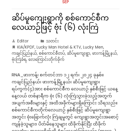
SEP
ဆိပ်မူကျေးရွာကို စစ်ကောင်စီက
လေယာဉ်ဖြင့် ဗုံး (၆) လုံးကြဲ
Editor
သတင်း
KIA/KPDF
,
Lucky Man Hotel & KTV
,
Lucky Men
,
ကချင်ပြည်နယ်
,
စစ်ကောင်စီတပ်
,
ဆိပ်မူကျေးရွာ
,
ဖားကန့်မြို့နယ်
,
ဗုံးကြဲခံရ
,
လေကြောင်းတိုက်ခိုက်
RNA_ဖားကန့်၊ စက်တင်ဘာ ၁၂ ရက်၊ ၂၀၂၄ ခုနှစ်။
ကချင်ပြည်နယ်၊ ဖားကန့်မြို့နယ်၊ ဆိပ်မူကျေးရွာ၊
ရပ်ကွက်(၄)အား စစ်ကောင်စီီက လေယာဉ် နှစ်စီးဖြင့် ယနေ့
နေ့လယ် တစ်နာရီက ဗုံး (၆) လုံးကြဲသွားခဲ့သည့်အတွက်
အပျက်အစီးများနှင့် အထိအခိုက်များရှိကြောင်း သိရသည်။
စစ်ကောင်စီကတိုက်လေယာဉ် နှစ်စီးဖြင့် ဆိပ်မူကျေးရွာ
အတွင်း ဗုံးခြောက်လုံး ကြဲချမှုတွင် ကျေးရွာအတွင်းအစောင့်
ကျန်ခဲ့သူများ၊ ပိတ်မိနေသူများ ထိခိုက်နိုင်ပြီး ထိခိုက်
သေဆုံးမှု အသေးစိတ်ကို စုံစမ်းနေဆဲဖြစ်သည်။ (more…)