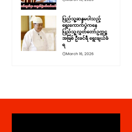
ပြည်သူ့ဆန္ဒမပါသည့်
ရွေးကောက်ပွဲကနေ
ပြည်သူ့လွှတ်တော်ဥက္ကဋ္ဌ
အဖြစ် ဦးခင်ရီ ရွေးချယ်ခံ
ရ
March 16, 2026