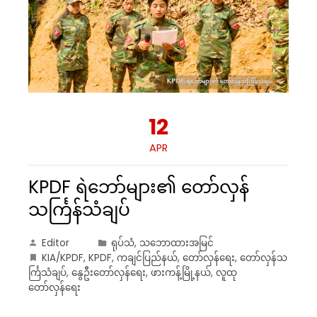
12
APR
KPDF ရဲဘော်များ၏ တော်လှန်
သင်္ကြန်သံချပ်
Editor
ရုပ်သံ
,
သဘောထားအမြင်
KIA/KPDF
,
KPDF
,
ကချင်ပြည်နယ်
,
တော်လှန်ရေး
,
တော်လှန်သ
င်္ကြသံချပ်
,
နွေဦးတော်လှန်ရေး
,
ဖားကန့်မြို့နယ်
,
လူထု
တော်လှန်ရေး