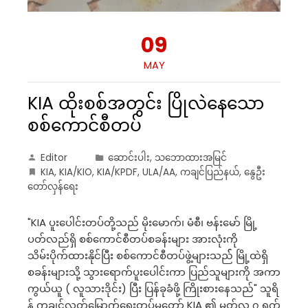
09
MAY
KIA ထိုးစစ်အတွင်း ပြိုလဲနေသော
စစ်ကောင်စီတပ်
Editor
ဆောင်းပါး
,
သဘောထားအမြင်
KIA
,
KIA/KIO
,
KIA/KPDF
,
ULA/AA
,
ကချင်ပြည်နယ်
,
နွေဦး
တော်လှန်ရေး
"KIA ပူးပေါင်းတပ်တို့သည် မိုးမောက်၊ မံစီ၊ ဗန်းမော် မြို့
ပတ်လည်ရှိ စစ်ကောင်စီတပ်စခန်းများ အားလုံးကို
သိမ်းပိုက်ထားနိုင်ပြီး စစ်ကောင်စီတပ်ဖွဲ့များသည်် မြို့ထဲရှိ
စခန်းများသို့ သွားရောက်ပူးပေါင်းကာ ပြည်သူများကို အကာ
ကွယ်ယူ ( လူသားဒိုင်း) ပြီး ပြန်ခုခံဖို့ ကြိုးစားနေသည်" သူရိ
န် ကချင်လွတ်မြောက်ရေးတပ်မတော် KIA ၏ မတ်လ ၇ ရက်