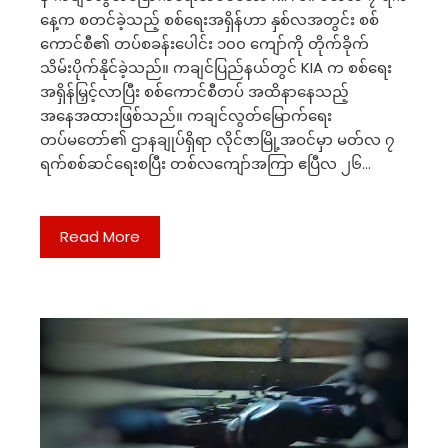
နေ့က စတင်ခဲ့သည့် စစ်ရေးအရှိန်ဟာ နှစ်လအတွင်း စစ်
ကောင်စီ၏ တပ်စခန်းပေါင်း ‌၁၀၀ ကျော်ကို တိုက်ခိုက်
သိမ်းပိုက်နိုင်ခဲ့သည်။ ကချင်ပြည်နယ်တွင် KIA က စစ်ရေး
အရှိန်မြှင့်လာပြီး စစ်ကောင်စီတပ် အထိနာနေသည့်
အနေအထားဖြစ်သည်။ ကချင်လွတ်မြောက်ရေး
တပ်မတော်၏ ဌာနချုပ်ရှိရာ လိုင်ဇာမြို့အဝင်မှာ မတ်လ ၇
ရက်စစ်ဆင်ရေးစပြီး တစ်လကျော်အကြာ ဧပြီလ ၂၆…
Read More