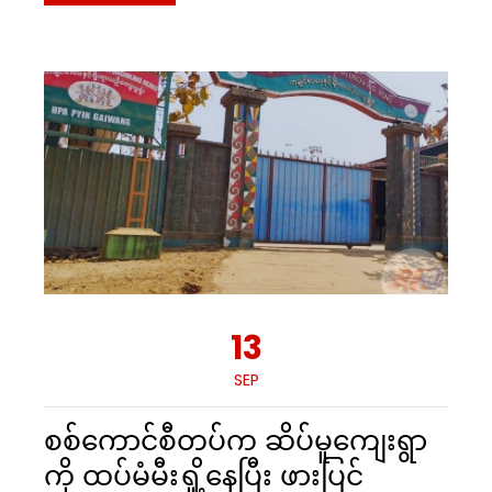
13
SEP
စစ်ကောင်စီတပ်က ဆိပ်မူကျေးရွာ
ကို ထပ်မံမီးရှို့နေပြီး ဖားပြင်