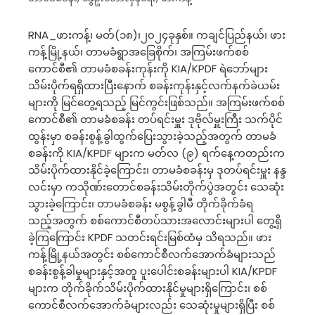
RNA_ဖားကန့်၊ မတ်(၁၈)၊၂၀၂၄ခုနှစ်။ ကချင်ပြည်နယ်၊ ဖား
ကန့်မြို့နယ်၊ တာမခံရွာအခြေစိုက်၊ အကြမ်းဖက်စစ်
ကောင်စီ၏ တာမခံစခန်းကုန်းကို KIA/KPDF ရဲဘော်များ
သိမ်းပိုက်ရရှိထားပြီးနောက် စခန်းကုန်းနှင့်လက်နက်ခဲယမ်း
များကို မြင်တွေ့ရသည့် မြင်ကွင်းဖြစ်သည်။ အကြမ်းဖက်စစ်
ကောင်စီ၏ တာမခံစခန်း တပ်ရင်းမှူး ဒုဗိုလ်မှူးကြီး သက်ပိုင်
ထွန်းမှာ စခန်းစွန့်ခွါထွက်ပြေးသွားခဲ့သည့်အတွက် တာမခံ
စခန်းကို KIA/KPDF များက မတ်လ (၉) ရက်နေ့ကတည်းက
သိမ်းပိုက်ထားနိုင်ခဲ့ကြောင်း၊ တာမခံစခန်းမှ ဒုတပ်ရင်းမှူး နန္ဒ
လင်းမှာ ကသိုဏ်းတောင်စခန်းသိမ်းတိုက်ပွဲအတွင်း သေဆုံး
သွားခဲ့ကြောင်း၊ တာမခံစခန်း မစွန့်ခွါမီ တိုက်ခိုက်ခံရ
သည့်အတွက် စစ်ကောင်စီတပ်သားအလောင်းများပါ တွေ့ရှိ
ခဲ့ကြကြောင်း KPDF သတင်းရင်းမြစ်ထံမှ သိရသည်။ ဖား
ကန့်မြို့နယ်အတွင်း စစ်ကောင်စီလက်အောက်ခံများသည်
စခန်းစွန့်ခါမှုများနှင့်အတူ ပူးပေါင်းစခန်းများပါ KIA/KPDF
များက တိုက်ခိုက်သိမ်းပိုက်ထားနိုင်မှုများရှိကြောင်း၊ စစ်
ကောင်စီလက်အောက်ခံများလည်း သေဆုံးမှုများရှိပြီး စစ်