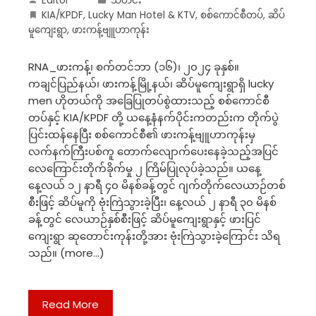
Editor
သတင်း
KIA/KPDF
,
Lucky Man Hotel & KTV
,
စစ်ကောင်စီတပ်
,
ဆိပ်
မူကျေးရွာ
,
ဖားကန့်ဗျူဟာကုန်း
RNA_ဖားကန့်၊ စက်တင်ဘာ (၁၆)၊ ၂၀၂၄ ခုနှစ်။
ကချင်ပြည်နယ်၊ ဖားကန့်မြို့နယ်၊ ဆိပ်မူကျေးရွာရှိ lucky
men ဟိုတယ်ကို အခြေပြုတပ်စွဲထားသည့် စစ်ကောင်စီ
တပ်နှင့် KIA/KPDF တို့ ယနေ့နံနက်ပိုင်းကတည်းက တိုက်ပွဲ
ပြင်းထန်နေပြီး စစ်ကောင်စီ၏ ဖားကန့်ဗျူဟာကုန်းမှ
လက်နက်ကြီးပစ်ကူ တောက်လျောက်ပေးနေခဲ့သည့်အပြင်
လေကြောင်းတိုက်ခိုက်မှု ၂ ကြိမ်ပြုလုပ်ခဲ့သည်။ ယနေ့
နေ့လယ် ၁၂ နာရီ ၄၀ မိနစ်ခန့်တွင် ဂျက်တိုက်လေယာဉ်တစ်
စီးဖြင့် ဆိပ်မူကို ဗုံးကြဲသွားခဲ့ပြီး၊ နေ့လယ် ၂ နာရီ ၃၀ မိနစ်
ခန့်တွင် လေယာဉ်နှစ်စီးဖြင့် ဆိပ်မူကျေးရွာနှင့် ဖားပြင်
ကျေးရွာ ဆုတောင်းကုန်းတို့အား ဗုံးကြဲသွားခဲ့ကြောင်း သိရ
သည်။ (more…)
Read More