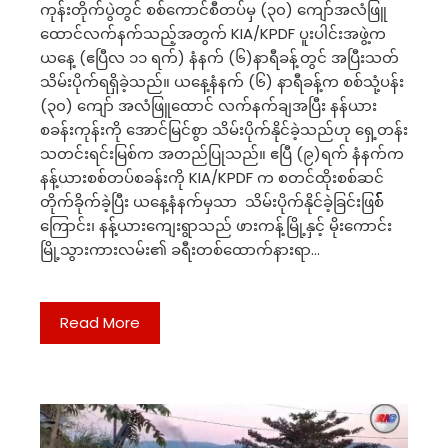
ကုန်းတိုက်ပွဲတွင် စစ်ကောင်စီတပ်မှ (၃၀) ကျော်အလံဖြူ
ထောင်လက်နက်သည့်အတွက် KIA/KPDF ပူးပါင်းအဖွဲ့က
ယနေ့ (ဧပြီလ ၁၁ ရက်) နံနက် (၆)နာရီခန့်တွင် အပြီးသတ်
သိမ်းပိုက်ရရှိခဲ့‌‌သည်။ ယနေ့နံနက် (၆) နာရီခန့်က စစ်သုံ့ပန်း
(၃၀) ကျော် အလံဖြူထောင် လက်နက်ချအပြီး နန်ယား
စခန်းကုန်းကို အောင်မြင်စွာ သိမ်းပိုက်နိုင်ခဲ့သည်ဟု ရှေ့တန်း
သတင်းရင်းမြစ်က အတည်ပြုသည်။ ဧပြီ (၉)ရက် နံနက်က
နန့်ယားစစ်တပ်စခန်းကို KIA/KPDF က စတင်ထိုးစစ်ဆင်
တိုက်ခိုက်ခဲ့ပြီး ယနေ့နံနက်မှသာ သိမ်းပိုက်နိုင်ခဲ့ခြင်းဖြစ််််််််
ကြောင်း၊ နန့်ယားကျေးရွာသည် ဖားကန့်မြို့နှင့် မိုးကောင်း
မြို့သွားကားလမ်း၏ ခရီးတစ်ထောက်နားရာ…
Read More