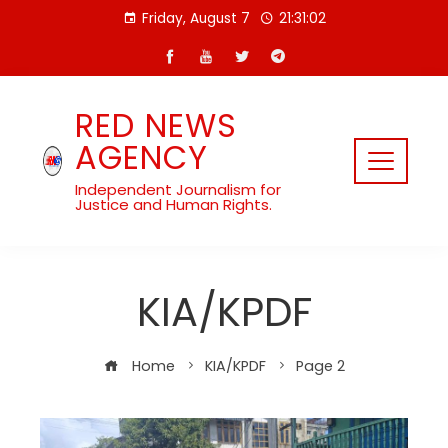
Skip
Friday, August 7
21:31:03
to
content
RED NEWS
AGENCY
Independent Journalism for
Justice and Human Rights.
KIA/KPDF
Home
KIA/KPDF
Page 2