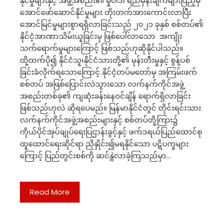
နိုင်မှုများနှင့် အဖွဲ့အစည်း၏ မှုဝါဒ၊ ရည်မှန်းချက်များပြည့်မှီ
အောင်ဖော်ဆောင်နိုင်မှုများ တိုးတက်အားကောင်းလာပြီး
အောင်မြင်မှုများစွာရရှိလာခြင်းသည် ၂၀၂၁ ခုနှစ် စစ်တပ်၏
နိုင်ငံ့အာဏာသိမ်းယူခြင်းမှ ဖြစ်ပေါ်လာသော အကျိုး
သက်ရောက်မှုများကြောင့် ဖြစ်သည်ဟုဆိုနိုင်ပါသည်။
ထို့ထက်ပို၍ နိုင်ငံသူ၊နိုင်ငံသားတို့၏ မုန်းတီးမှုနှင့် စွန့်ပစ်
ခြင်းခံလိုက်ရသောကြောင့် နိုင်ငံ့တပ်မတော်မှ အကြမ်းဖက်
စစ်တပ် အဖြစ်ပြောင်းလဲသွားသော လက်နက်ကိုင်အဖွဲ့
အစည်းတစ်ခု၏ ကျဆုံးခန်းနေဝင်ချိန် ရောက်ရှိလာခြင်း
ဖြစ်သည်ဟုလဲ ဆိုရပေမည်။ မြန်မာနိုင်ငံတွင် တိုင်းရင်းသား
လက်နက်ကိုင်အဖွဲ့အစည်းများနှင့် စစ်တပ်တို့ကြား၌
ကိုယ်ပိုင်အုပ်ချုပ်ရေးပြဌာန်းခွင့်နှင့် ဖက်ဒရယ်ပြည်ထောင်စု
ထူထောင်ရေးဆိုင်ရာ ညှိနှိုင်း၍မရနိုင်သော ပဋိပက္ခများ
ကြောင့် ပြည်တွင်းစစ်ကို ဆင်နွှဲလာခဲ့ကြသည်မှာ…
Read More