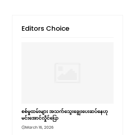
Editors Choice
စစ်မှုထမ်းများ အသက်သွေးချွေးပေးဆပ်နေဟု
မင်းအောင်လှိုင်ပြော
March 16, 2026