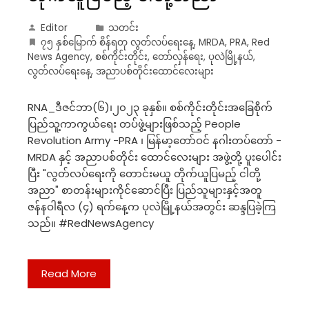
Editor
သတင်း
၇၅ နှစ်မြောက် စိန်ရတု လွတ်လပ်ရေးနေ့
,
MRDA
,
PRA
,
Red
News Agency
,
စစ်ကိုင်းတိုင်း
,
တော်လှန်ရေး
,
ပုလဲမြို့နယ်
,
လွတ်လပ်ရေးနေ့
,
အညာပစ်တိုင်းထောင်လေးများ
RNA_ဒီဇင်ဘာ(၆)၊၂၀၂၃ ခုနှစ်။ စစ်ကိုင်းတိုင်းအခြေစိုက်
ပြည်သူ့ကာကွယ်ရေး တပ်ဖွဲ့များဖြစ်သည့် People
Revolution Army -PRA ၊ မြန်မာ့တော်ဝင် နဂါးတပ်တော် -
MRDA နှင့် အညာပစ်တိုင်း ထောင်လေးများ အဖွဲ့တို့ ပူးပေါင်း
ပြီး "လွတ်လပ်ရေးကို တောင်းမယူ တိုက်ယူပြမည့် ငါတို့
အညာ" စာတန်းများကိုင်ဆောင်ပြီး ပြည်သူများနှင့်အတူ
ဇန်နဝါရီလ (၄) ရက်နေ့က ပုလဲမြို့နယ်အတွင်း ဆန္ဒပြခဲ့ကြ
သည်။ #RedNewsAgency
Read More