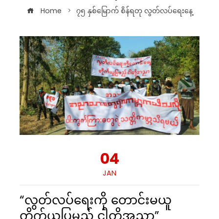
Home
၇၅ နှစ်မြောက် စိန်ရတု လွတ်လပ်ရေးနေ့
04
JAN
“လွတ်လပ်ရေးကို တောင်းမယူ
တိုက်ယူပြမည့် ငါတို့အညာ”