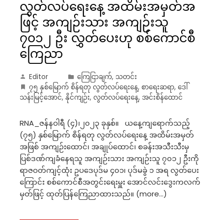
လွတ်လပ်ရေးနေ့ အထိမ်းအမှတ်အ
ဖြင့် အကျဉ်းသား အကျဉ်းသူ
၇၀၁၂ ဦး လွှတ်ပေးဟု စစ်ကောင်စီ
ကြေညာ
Editor
ကြေငြာချက်
,
သတင်း
၇၅ နှစ်မြောက် စိန်ရတု လွတ်လပ်ရေးနေ့
,
စာရေးဆရာ
,
ဒေါ်
သန်းမြင့်အောင်
,
နိုင်ကျဉ်း
,
လွတ်လပ်ရေးနေ့
,
အင်းစိန်ထောင်
RNA_ဇန်နဝါရီ (၄)၊၂၀၂၃ ခုနှစ်။ ယနေ့ကျရောက်သည့်
(၇၅) နှစ်မြောက် စိန်ရတု လွတ်လပ်ရေးနေ့ အထိမ်းအမှတ်
အဖြစ် အကျဉ်းထောင်၊ အချုပ်ထောင်၊ စခန်းအသီးသီးမှ
ပြစ်ဒဏ်ကျခံနေရသူ အကျဉ်းသား အကျဉ်းသူ ၇၀၁၂ ဦးကို
ရာဇဝတ်ကျင့်ထုံး ဥပဒေပုဒ်မ ၄၀၁၊ ပုဒ်မခွဲ ၁ အရ လွတ်ပေး
ကြောင်း စစ်ကောင်စီအတွင်းရေးမှူး အောင်လင်းဒွေးကလက်
မှတ်ဖြင့် ထုတ်ပြန်ကြေညာထားသည်။ (more…)