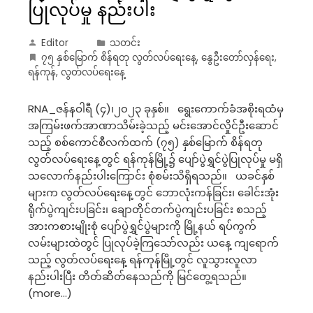
ပြုလုပ်မှု နည်းပါး
Editor
သတင်း
၇၅ နှစ်မြောက် စိန်ရတု လွတ်လပ်ရေးနေ့
,
နွေဦးတော်လှန်ရေး
,
ရန်ကုန်
,
လွတ်လပ်ရေးနေ့
RNA_ဇန်နဝါရီ (၄)၊၂၀၂၃ ခုနှစ်။ ရွေးကောက်ခံအစိုးရထံမှ
အကြမ်းဖက်အာဏာသိမ်းခဲ့သည့် မင်းအောင်လှိုင်ဦးဆောင်
သည့် စစ်ကောင်စီလက်ထက် (၇၅) နှစ်မြောက် စိန်ရတု
လွတ်လပ်ရေးနေ့တွင် ရန်ကုန်မြို့၌ ပျော်ပွဲရွှင်ပွဲပြုလုပ်မှု မရှိ
သလောက်နည်းပါးကြောင်း စုံစမ်းသိရှိရသည်။ ယခင်နှစ်
များက လွတ်လပ်ရေးနေ့တွင် ဘောလုံးကန်ခြင်း၊ ခေါင်းအုံး
ရိုက်ပွဲကျင်းပခြင်း၊ ချောတိုင်တက်ပွဲကျင်းပခြင်း စသည့်
အားကစားမျိုးစုံ ပျော်ပွဲရွှင်ပွဲများကို မြို့နယ် ရပ်ကွက်
လမ်းများထဲတွင် ပြုလုပ်ခဲ့ကြသော်လည်း ယနေ့ ကျရောက်
သည့် လွတ်လပ်ရေးနေ့ ရန်ကုန်မြို့တွင် လူသွားလူလာ
နည်းပါးပြီး တိတ်ဆိတ်နေသည်ကို မြင်တွေ့ရသည်။
(more…)