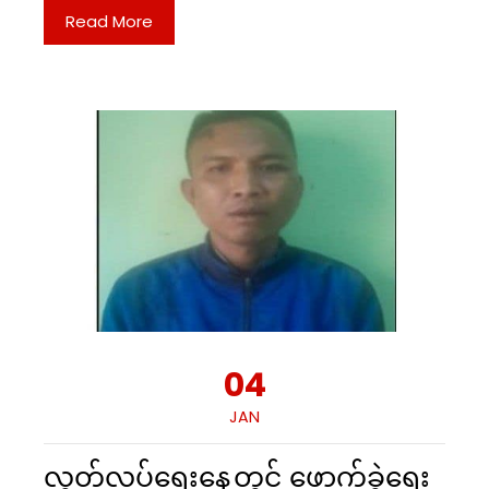
Read More
04
JAN
လွတ်လပ်ရေးနေ့တွင် ဖောက်ခွဲရေး