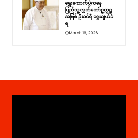
ရွေးကောက်ပွဲကနေ
ပြည်သူ့လွှတ်တော်ဥက္ကဋ္ဌ
အဖြစ် ဦးခင်ရီ ရွေးချယ်ခံ
ရ
March 16, 2026