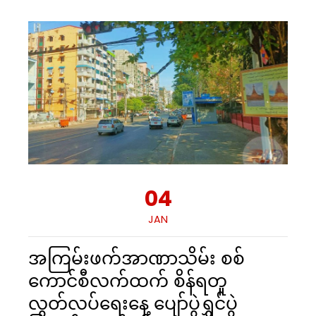
04
JAN
အကြမ်းဖက်အာဏာသိမ်း စစ်
ကောင်စီလက်ထက် စိန်ရတူ
လွတ်လပ်ရေးနေ့ ပျော်ပွဲရွှင်ပွဲ