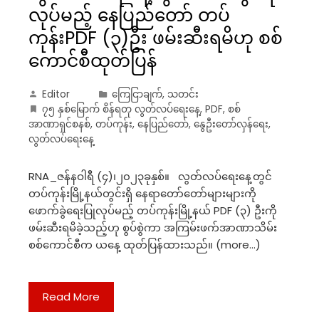
လုပ်မည့် နေပြည်တော် တပ်
ကုန်းPDF (၃)ဦး ဖမ်းဆီးရမိဟု စစ်
ကောင်စီထုတ်ပြန်
Editor
ကြေငြာချက်
,
သတင်း
၇၅ နှစ်မြောက် စိန်ရတု လွတ်လပ်ရေးနေ့
,
PDF
,
စစ်
အာဏာရှင်စနစ်
,
တပ်ကုန်း
,
နေပြည်တော်
,
နွေဦးတော်လှန်ရေး
,
လွတ်လပ်ရေးနေ့
RNA_ဇန်နဝါရီ (၄)၊၂၀၂၃ခုနှစ်။ လွတ်လပ်ရေးနေ့တွင်
တပ်ကုန်းမြို့နယ်တွင်းရှိ နေရာတော်တော်များများကို
ဖောက်ခွဲရေးပြုလုပ်မည့် တပ်ကုန်းမြို့နယ် PDF (၃) ဦးကို
ဖမ်းဆီးရမိခဲ့သည့်ဟု စွပ်စွဲကာ အကြမ်းဖက်အာဏာသိမ်း
စစ်ကောင်စီက ယနေ့ ထုတ်ပြန်ထားသည်။ (more…)
Read More