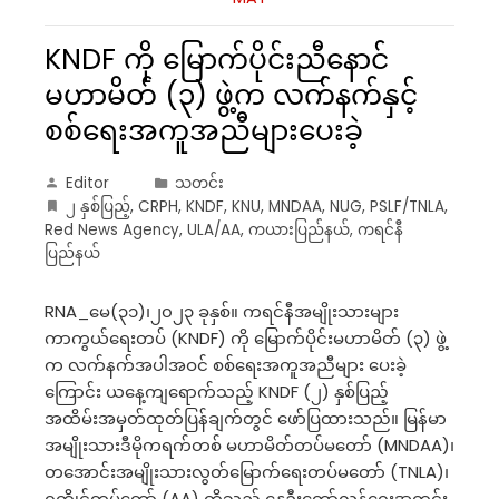
KNDF ကို မြောက်ပိုင်းညီနောင်
မဟာမိတ် (၃) ဖွဲ့က လက်နက်နှင့်
စစ်ရေးအကူအညီများပေးခဲ့
Editor
သတင်း
၂ နှစ်ပြည့်
,
CRPH
,
KNDF
,
KNU
,
MNDAA
,
NUG
,
PSLF/TNLA
,
Red News Agency
,
ULA/AA
,
ကယားပြည်နယ်
,
ကရင်နီ
ပြည်နယ်
RNA_မေ(၃၁)၊၂၀၂၃ ခုနှစ်။ ကရင်နီအမျိုးသားများ
ကာကွယ်ရေးတပ် (KNDF) ကို မြောက်ပိုင်းမဟာမိတ် (၃) ဖွဲ့
က လက်နက်အပါအဝင် စစ်ရေးအကူအညီများ ပေးခဲ့
ကြောင်း ယနေ့ကျရောက်သည့် KNDF (၂) နှစ်ပြည့်
အထိမ်းအမှတ်ထုတ်ပြန်ချက်တွင် ဖော်ပြထားသည်။ မြန်မာ
အမျိုးသားဒီမိုကရက်တစ် မဟာမိတ်တပ်မတော် (MNDAA)၊
တအောင်းအမျိုးသားလွတ်မြောက်ရေးတပ်မတော် (TNLA)၊
ရက္ခိုင့်တပ်တော် (AA) တို့သည် နွေဦးတော်လှန်ရေးအတွင်း