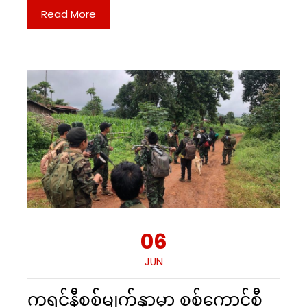
Read More
06
JUN
ကရင်နီစစ်မျက်နှာမှာ စစ်ကောင်စီ