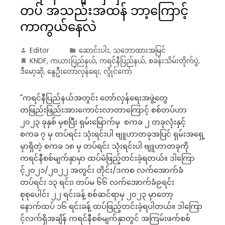
တပ် အသည်းအထန် ဘာ့ကြောင့်
ကာကွယ်နေလဲ
Editor
ဆောင်းပါး
,
သဘောထားအမြင်
KNDF
,
ကယားပြည်နယ်
,
ကရင်နီပြည်နယ်
,
စခန်းသိမ်းတိုက်ပွဲ
,
ဒီမော့ဆို
,
နွေဦးတော်လှန်ရေး
,
လွိုင်ကော်
"ကရင်နီပြည်နယ်အတွင်း တော်လှန်ရေးအဖွဲ့တွေ
တဖြည်းဖြည်းအားကောင်းလာတာကြောင့် စစ်တပ်ဟာ
၂၀၂၃ ခုနှစ် မှစပြီး ရှမ်းမြောက်မှ စကခ ၂ တခုလုံးနှင့်
စကခ ၇ မှ တပ်ရင်း သုံးရင်းပါ ဗျူဟာတခုအပြင် ရှမ်းအရှေ့
မှာရှိတဲ့ စကခ ၁၈ မှ တပ်ရင်း သုံးရင်းပါ ဗျူဟာတခုကို
ကရင်နီစစ်မျက်နှာမှာ ထပ်မံဖြည့်တင်းခဲ့ရတယ်။ ဒါကြော
င့်၂၀၂၁/၂၀၂၂ အတွင်း တိုင်း/ဒကစ လက်အောက်ခံ
တပ်ရင်း ၁၃ ရင်း၊ တပ်မ ၆၆ လက်အောက်ခံ၉ရင်း
စုစုပေါင်း ၂၂ ရင်းခန့် စစ်ဆင်ရာမှ ၂၀၂၃ မှာတော့
နောက်ထပ် ၁၆ ရင်းခန့် ထပ်ဖြည့်တင်းခဲ့ရပါတယ်။ ဒါကြော
င့်လက်ရှိအချိန် ကရင်နီစစ်မျက်နှာတွင် အကြမ်းဖက်စစ်