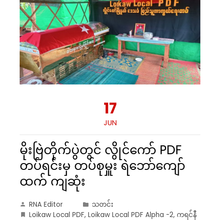
17
JUN
မိုးဗြဲတိုက်ပွဲတွင် လွိုင်ကော် PDF
တပ်ရင်းမှ တပ်စုမှူး ရဲဘော်ကျော်
ထက် ကျဆုံး
RNA Editor
သတင်း
Loikaw Local PDF
,
Loikaw Local PDF Alpha -2
,
ကရင်နီ