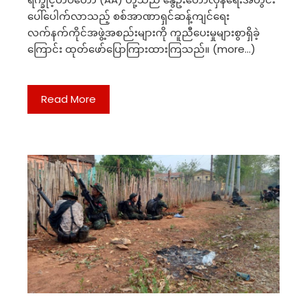
ပေါ်ပေါက်လာသည့် စစ်အာဏာရှင်ဆန့်ကျင်ရေး
လက်နက်ကိုင်အဖွဲ့အစည်းများကို ကူညီပေးမှုများစွာရှိခဲ့
ကြောင်း ထုတ်ဖော်ပြောကြားထားကြသည်။ (more…)
Read More