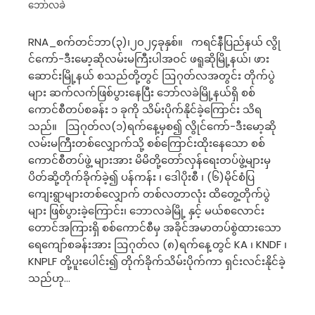
ဘော်လခဲ
RNA_စက်တင်ဘာ(၃)၊၂၀၂၄ခုနှစ်။ ကရင်နီပြည်နယ် လွို
င်ကော်-ဒီးမော့ဆိုလမ်းမကြီးပါအဝင် ဖရူဆိုမြို့နယ်၊ ဖား
ဆောင်းမြို့နယ် စသည်တို့တွင် ဩဂုတ်လအတွင်း တိုက်ပွဲ
များ ဆက်လက်ဖြစ်ပွားနေပြီး ဘော်လခဲမြို့နယ်ရှိ စစ်
ကောင်စီတပ်စခန်း ၁ ခုကို သိမ်းပိုက်နိုင်ခဲ့ကြောင်း သိရ
သည်။ ဩဂုတ်လ(၁)ရက်နေ့မှစ၍ လွိုင်ကော်-ဒီးမော့ဆို
လမ်းမကြီးတစ်လျှောက်သို့ စစ်ကြောင်းထိုးနေသော စစ်
ကောင်စီတပ်ဖွဲ့ များအား မိမိတို့တော်လှန်ရေးတပ်ဖွဲ့များမှ
ပိတ်ဆို့တိုက်ခိုက်ခဲ့၍ ပန်ကန်း ၊ ဒေါပိုးစီ ၊ (၆)မိုင်စံပြ
ကျေးရွာများတစ်လျှောက် တစ်လတာလုံး ထိတွေ့တိုက်ပွဲ
များ ဖြစ်ပွားခဲ့ကြောင်း၊ ဘောလခဲမြို့ နှင့် မယ်စလောင်း
တောင်အကြားရှိ စစ်ကောင်စီမှ အခိုင်အမာတပ်စွဲထားသော
ရေကျော်စခန်းအား ဩဂုတ်လ (၈)ရက်နေ့တွင် KA ၊ KNDF ၊
KNPLF တို့ပူးပေါင်း၍ တိုက်ခိုက်သိမ်းပိုက်ကာ ရှင်းလင်းနိုင်ခဲ့
သည်ဟု…