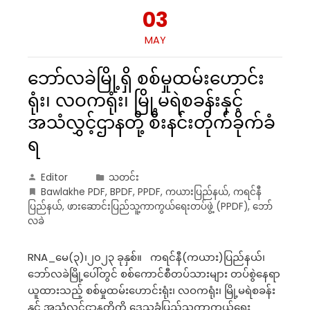
03
MAY
ဘော်လခဲမြို့ရှိ စစ်မှုထမ်းဟောင်း
ရုံး၊ လဝကရုံး၊​ မြို့မရဲစခန်းနှင့်
အသံလွှင့်ဌာနတို့ စီးနင်းတိုက်ခိုက်ခံ
ရ
Editor
သတင်း
Bawlakhe PDF
,
BPDF
,
PPDF
,
ကယားပြည်နယ်
,
ကရင်နီ
ပြည်နယ်
,
ဖားဆောင်းပြည်သူ့ကာကွယ်ရေးတပ်ဖွဲ့ (PPDF)
,
ဘော်
လခဲ
RNA_မေ(၃)၊၂၀၂၃ ခုနှစ်။ ကရင်နီ(ကယား)ပြည်နယ်၊
ဘော်လခဲမြို့ပေါ်တွင် စစ်ကောင်စီတပ်သားများ တပ်စွဲနေရာ
ယူထားသည့် စစ်မှုထမ်းဟောင်းရုံး၊ လဝကရုံး၊ မြို့မရဲစခန်း
နှင့် အသံလွှင့်ဌာနတို့ကို ဒေသခံပြည်သူ့ကာကွယ်ရေး