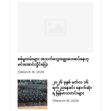
စစ်မှုထမ်းများ အသက်သွေးချွေးပေးဆပ်နေဟု
မင်းအောင်လှိုင်ပြော
March 16, 2026
၂၀၂၆ ခုနှစ် မတ်လ ၁၆
ရက် ညနေခင်း နောက်ဆုံး
ရ မြန်မာသတင်းများ
March 16, 2026