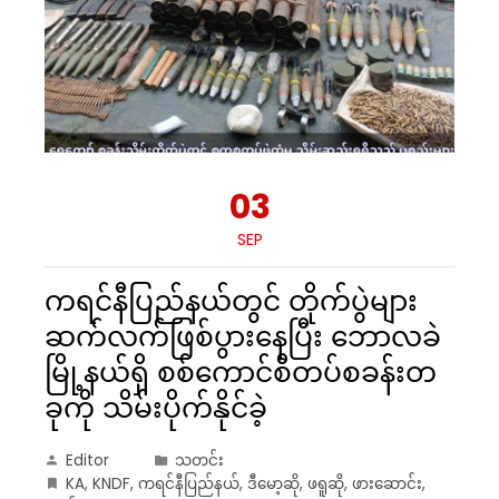
03
SEP
ကရင်နီပြည်နယ်တွင် တိုက်ပွဲများ
ဆက်လက်ဖြစ်ပွားနေပြီး ဘောလခဲ
မြို့နယ်ရှိ စစ်ကောင်စီတပ်စခန်းတ
ခုကို သိမ်းပိုက်နိုင်ခဲ့
Editor
သတင်း
KA
,
KNDF
,
ကရင်နီပြည်နယ်
,
ဒီမော့ဆို
,
ဖရူဆို
,
ဖားဆောင်း
,