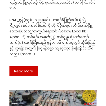
ပြည်နယ်
,
မြို့တွင်းတိုက်ပွဲ
,
ရဲဘော်ကျော်ထက်(ခ) ထက်ကြီး
,
လွိုင်
ကော်
RNA_ဇွန်(၁၇)၊၂၀၂၅ခုနှစ်။ ကရင်နီပြည်နယ်၊ မိုးဗြဲ
မြို့တွင်း စစ်ကောင်စီတပ်ကို တိုက်ခိုက်ရင်း လွိုင်ကော်မြို့
ဒေသခံပြည်သူ့ကာကွယ်ရေးတပ် (Loikaw Local PDF
Alpha -2) တပ်ရင်း အမှတ်(၂) တပ်စုမှူး ရဲဘော်ကျော်
ထက်(ခ) ထက်ကြီးသည် ဇွန်လ ၁၆ ရက်နေ့တွင် တိုင်းပြည်
နှင့် လူမျိုးအတွက် မြင့်မြတ်စွာ ကျဆုံးသွားခဲ့ကြောင်း သိရ
သည်။ (more…)
Read More