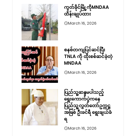
ကွတ်ခိုင်မြို့ကိုMNDAA
ထိန်းချုပ်ထား
March 16, 2026
စနစ်တကျပြင်ဆင်ပြီး
TNLA ကို ထိုးစစ်ဆင်ခဲ့တဲ့
MNDAA
March 16, 2026
ပြည်သူ့ဆန္ဒမပါသည့်
ရွေးကောက်ပွဲကနေ
ပြည်သူ့လွှတ်တော်ဥက္ကဋ္ဌ
အဖြစ် ဦးခင်ရီ ရွေးချယ်ခံ
ရ
March 16, 2026