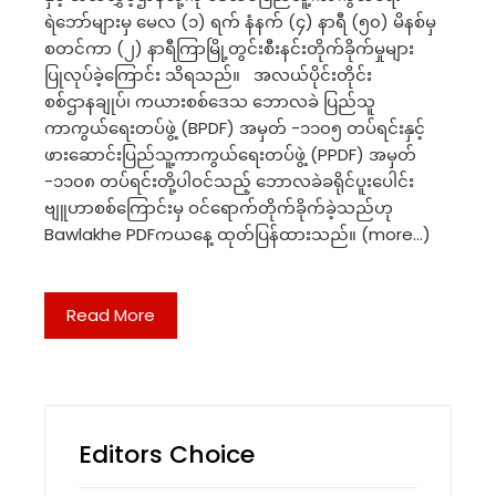
ရဲဘော်များမှ မေလ (၁) ရက် နံနက် (၄) နာရီ (၅၀) မိနစ်မှ
စတင်ကာ (၂) နာရီကြာမြို့တွင်းစီးနင်းတိုက်ခိုက်မှုများ
ပြုလုပ်ခဲ့ကြောင်း သိရသည်။ အလယ်ပိုင်းတိုင်း
စစ်ဌာနချုပ်၊ ကယားစစ်ဒေသ ဘောလခဲ ပြည်သူ
ကာကွယ်ရေးတပ်ဖွဲ့ (BPDF) အမှတ် -၁၁၀၅ တပ်ရင်းနှင့်
ဖားဆောင်းပြည်သူ့ကာကွယ်ရေးတပ်ဖွဲ့ (PPDF) အမှတ်
-၁၁၀၈ တပ်ရင်းတို့ပါဝင်သည့် ဘောလခဲခရိုင်ပူးပေါင်း
ဗျူဟာစစ်ကြောင်းမှ ဝင်ရောက်တိုက်ခိုက်ခဲ့သည်ဟု
Bawlakhe PDFကယနေ့ ထုတ်ပြန်ထားသည်။ (more…)
Read More
Editors Choice