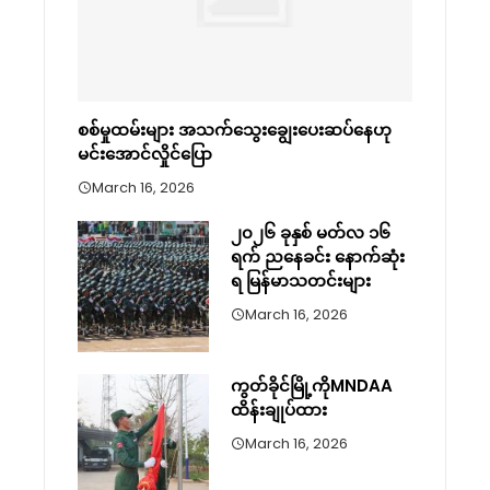
စစ်မှုထမ်းများ အသက်သွေးချွေးပေးဆပ်နေဟု
မင်းအောင်လှိုင်ပြော
March 16, 2026
၂၀၂၆ ခုနှစ် မတ်လ ၁၆
ရက် ညနေခင်း နောက်ဆုံး
ရ မြန်မာသတင်းများ
March 16, 2026
ကွတ်ခိုင်မြို့ကိုMNDAA
ထိန်းချုပ်ထား
March 16, 2026