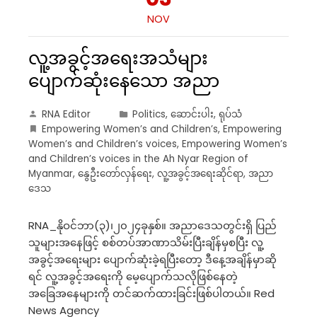
NOV
လူ့အခွင့်အရေးအသံများ
ပျောက်ဆုံးနေသော အညာ
RNA Editor
Politics
,
ဆောင်းပါး
,
ရုပ်သံ
Empowering Women’s and Children’s
,
Empowering
Women’s and Children’s voices
,
Empowering Women’s
and Children’s voices in the Ah Nyar Region of
Myanmar
,
နွေဦးတော်လှန်ရေး
,
လူ့အခွင့်အရေးဆိုင်ရာ
,
အညာ
ဒေသ
RNA_နိုဝင်ဘာ(၃)၊၂၀၂၄ခုနှစ်။ အညာဒေသတွင်းရှိ ပြည်
သူများအနေဖြင့် စစ်တပ်အာဏာသိမ်းပြီးချိန်မှစပြီး လူ့
အခွင့်အရေးများ ပျောက်ဆုံးခဲ့ရပြီးတော့ ဒီနေ့အချိန်မှာဆို
ရင် လူ့အခွင့်အရေးကို မေ့ပျောက်သလိုဖြစ်နေတဲ့
အခြေအနေများကို တင်ဆက်ထားခြင်းဖြစ်ပါတယ်။ Red
News Agency