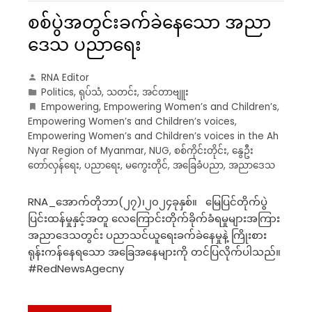
စစ်ပွဲအတွင်းခက်ခဲနေသော အညာ
ဒေသ ပညာရေး
RNA Editor
Politics
,
ရုပ်သံ
,
သတင်း
,
အင်တာဗျူး
Empowering
,
Empowering Women’s and Children’s
,
Empowering Women’s and Children’s voices
,
Empowering Women’s and Children’s voices in the Ah
Nyar Region of Myanmar
,
NUG
,
စစ်ကိုင်းတိုင်း
,
နွေဦး
တော်လှန်ရေး
,
ပညာရေး
,
မကွေးတိုင်
,
အခြေခံပညာ
,
အညာဒေသ
RNA_အောက်တိုဘာ(၂၇)၊၂၀၂၄ခုနှစ်။ မြေပြင်တိုက်ပွဲ
ပြင်းထန်မှုနှင့်အတူ လေကြောင်းတိုက်ခိုက်ခံရမှုများအကြား
အညာဒေသတွင်း ပညာသင်ယူရေးခက်ခဲနေမှုနဲ့ ကြိုးစား
ရုန်းကန်နေရသော အခြေအနေများကို တင်ပြလိုက်ပါသည်။
#RedNewsAgecny