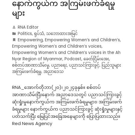
နောက်ကွယ်က အကြမ်းဖက်ခံရမှု
များ
RNA Editor
Politics
,
ရုပ်သံ
,
သဘောထားအမြင်
Empowering
,
Empowering Women’s and Children’s
,
Empowering Women’s and Children’s voices
,
Empowering Women’s and Children’s voices in the Ah
Nyar Region of Myanmar
,
Podcast
,
ခေတ်ငြိမ်းအေး
,
စစ်တပ်အာဏာသိမ်းမှု
,
ပညာရေး
,
ပညာသင်ကြားခွင့်
,
ပြည်သူများ
အကြမ်းဖက်ခံရမှု
,
အညာဒေသ
RNA_အောက်တိုဘာ(၂၀)၊၂၀၂၄ခုနှစ်။ စစ်တပ်
အာဏာသိမ်းပြီးနောက် အညာဒေသတွင် ပညာသင်ကြားခွင့်
ဆုံးရှုံးမှုနောက်ကွယ်က အကြမ်းဖက်ခံရမှုများ၊ အကြမ်းဖက်
ခံရမှုများ နောက်ကွယ်က ပညာသင်ကြားခွင့် ဆုံးရှုံးမှုများနှင့်
ပတ်သက်ပြီး မြေပြင်အခြေအနေများကို ပြောပြထားသည်။
Red News Agency