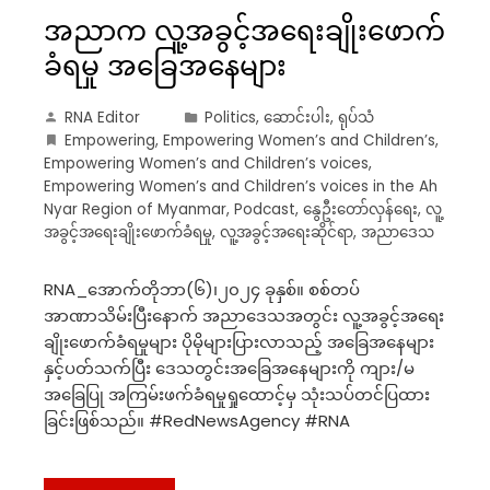
အညာက လူ့အခွင့်အရေးချိုးဖောက်
ခံရမှု အခြေအနေများ
RNA Editor
Politics
,
ဆောင်းပါး
,
ရုပ်သံ
Empowering
,
Empowering Women’s and Children’s
,
Empowering Women’s and Children’s voices
,
Empowering Women’s and Children’s voices in the Ah
Nyar Region of Myanmar
,
Podcast
,
နွေဦးတော်လှန်ရေး
,
လူ့
အခွင့်အရေးချိုးဖောက်ခံရမှု
,
လူ့အခွင့်အရေးဆိုင်ရာ
,
အညာဒေသ
RNA_အောက်တိုဘာ(၆)၊၂၀၂၄ ခုနှစ်။ စစ်တပ်
အာဏာသိမ်းပြီးနောက် အညာဒေသအတွင်း လူ့အခွင့်အရေး
ချိုးဖောက်ခံရမှုများ ပိုမိုများပြားလာသည့် အခြေအနေများ
နှင့်ပတ်သက်ပြီး ဒေသတွင်းအခြေအနေများကို ကျား/မ
အခြေပြု အကြမ်းဖက်ခံရမှုရှုထောင့်မှ သုံးသပ်တင်ပြထား
ခြင်းဖြစ်သည်။ #RedNewsAgency #RNA