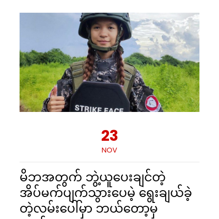
23
NOV
မိဘအတွက် ဘွဲ့ယူပေးချင်တဲ့
အိပ်မက်ပျက်သွားပေမဲ့ ရွေးချယ်ခဲ့
တဲ့လမ်းပေါ်မှာ ဘယ်တော့မှ