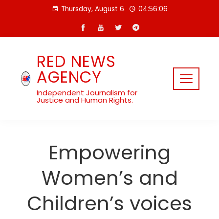
Skip
Thursday, August 6
04:56:07
to
content
RED NEWS
AGENCY
Independent Journalism for
Justice and Human Rights.
Empowering
Women’s and
Children’s voices