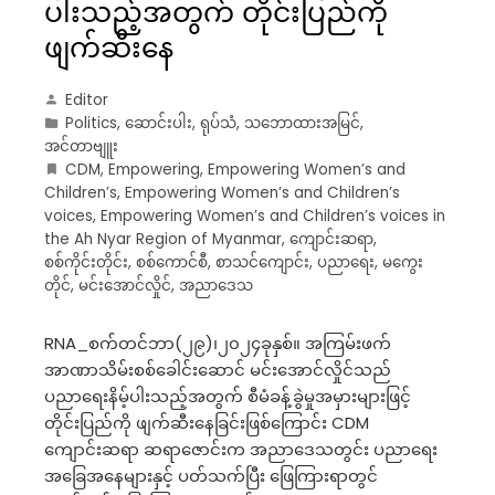
ပါးသည့်အတွက် တိုင်းပြည်ကို
ဖျက်ဆီးနေ
Editor
Politics
,
ဆောင်းပါး
,
ရုပ်သံ
,
သဘောထားအမြင်
,
အင်တာဗျူး
CDM
,
Empowering
,
Empowering Women’s and
Children’s
,
Empowering Women’s and Children’s
voices
,
Empowering Women’s and Children’s voices in
the Ah Nyar Region of Myanmar
,
ကျောင်းဆရာ
,
စစ်ကိုင်းတိုင်း
,
စစ်ကောင်စီ
,
စာသင်ကျောင်း
,
ပညာရေး
,
မကွေး
တိုင်
,
မင်းအောင်လှိုင်
,
အညာဒေသ
RNA_စက်တင်ဘာ(၂၉)၊၂၀၂၄ခုနှစ်။ အကြမ်းဖက်
အာဏာသိမ်းစစ်ခေါင်းဆောင် မင်းအောင်လှိုင်သည်
ပညာရေးနိမ့်ပါးသည့်အတွက် စီမံခန့်ခွဲမှုအမှားများဖြင့်
တိုင်းပြည်ကို ဖျက်ဆီးနေခြင်းဖြစ်ကြောင်း CDM
ကျောင်းဆရာ ဆရာဇောင်းက အညာဒေသတွင်း ပညာရေး
အခြေအနေများနှင့် ပတ်သက်ပြီး ဖြေကြားရာတွင်