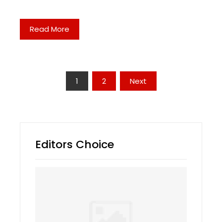
Read More
Posts
1
2
Next
navigation
Editors Choice