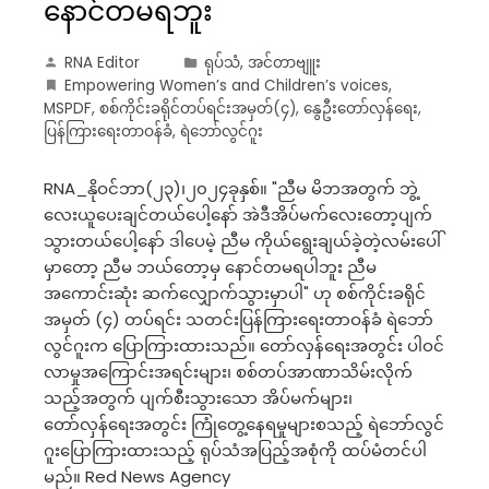
နောင်တမရဘူး
RNA Editor
ရုပ်သံ
,
အင်တာဗျူး
Empowering Women’s and Children’s voices
,
MSPDF
,
စစ်ကိုင်းခရိုင်တပ်ရင်းအမှတ်(၄)
,
နွေဦးတော်လှန်ရေး
,
ပြန်ကြားရေးတာဝန်ခံ
,
ရဲဘော်လွင်ဂူး
RNA_နိုဝင်ဘာ(၂၃)၊၂၀၂၄ခုနှစ်။ "ညီမ မိဘအတွက် ဘွဲ့
လေးယူပေးချင်တယ်ပေါ့နော် အဲဒီအိပ်မက်လေးတော့ပျက်
သွားတယ်ပေါ့နော် ဒါပေမဲ့ ညီမ ကိုယ်ရွေးချယ်ခဲ့တဲ့လမ်းပေါ်
မှာတော့ ညီမ ဘယ်တော့မှ နောင်တမရပါဘူး ညီမ
အကောင်းဆုံး ဆက်လျှောက်သွားမှာပါ" ဟု စစ်ကိုင်းခရိုင်
အမှတ် (၄) တပ်ရင်း သတင်းပြန်ကြားရေးတာဝန်ခံ ရဲဘော်
လွင်ဂူးက ပြောကြားထားသည်။ တော်လှန်ရေးအတွင်း ပါဝင်
လာမှုအကြောင်းအရင်းများ၊ စစ်တပ်အာဏာသိမ်းလိုက်
သည့်အတွက် ပျက်စီးသွားသော အိပ်မက်များ၊
တော်လှန်ရေးအတွင်း ကြုံတွေ့နေရမှုများစသည့် ရဲဘော်လွင်
ဂူးပြောကြားထားသည့် ရုပ်သံအပြည့်အစုံကို ထပ်မံတင်ပါ
မည်။ Red News Agency