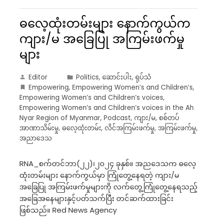
ဓလေ့ထုံးတမ်းများ နောက်ကွယ်က
ကျား/မ အခြေပြု အကြမ်းဖက်မှု
များ
Editor
Politics
,
ဆောင်းပါး
,
ရုပ်သံ
Empowering
,
Empowering Women’s and Children’s
,
Empowering Women’s and Children’s voices
,
Empowering Women’s and Children’s voices in the Ah
Nyar Region of Myanmar
,
Podcast
,
ကျား/မ
,
စစ်တပ်
အာဏာသိမ်းမှု
,
ဓလေ့ထုံးတမ်း
,
လိင်အကြမ်းဖက်မှု
,
အကြမ်းဖက်မှု
,
အညာဒေသ
RNA_စက်တင်ဘာ(၂၂)၊၂၀၂၄ ခုနှစ်။ အညဒေသက ဓလေ့
ထုံးတမ်းများ နောက်ကွယ်မှာ ကြုံတွေ့နေရတဲ့ ကျား/မ
အခြေပြု အကြမ်းဖက်မှုများကို လက်တွေ့ကြုံတွေ့နေရသည့်
အခြေအနေများနှင့်ပတ်သက်ပြီး တင်ဆက်ထားခြင်း
ဖြစ်သည်။ Red News Agency