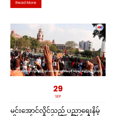
Read More
29
SEP
မင်းအောင်လှိုင်သည် ပညာရေးနိမ့်