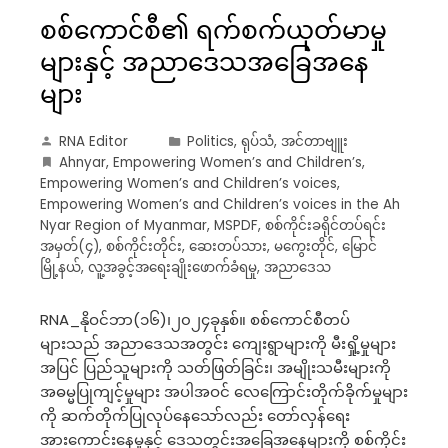
စစ်ကောင်စီ၏ ရက်စက်ယုတ်မာမှု
များနှင့် အညာဒေသအခြေအနေ
များ
RNA Editor
Politics
,
ရုပ်သံ
,
အင်တာဗျူး
Ahnyar
,
Empowering Women’s and Children’s
,
Empowering Women’s and Children’s voices
,
Empowering Women’s and Children’s voices in the Ah
Nyar Region of Myanmar
,
MSPDF
,
စစ်ကိုင်းခရိုင်တပ်ရင်း
အမှတ်(၄)
,
စစ်ကိုင်းတိုင်း
,
ဆေးတပ်သား
,
မကွေးတိုင်
,
မြောင်
မြို့နယ်
,
လူ့အခွင့်အရေးချိုးဖောက်ခံရမှု
,
အညာဒေသ
RNA_နိုဝင်ဘာ(၁၆)၊၂၀၂၄ခုနှစ်။ စစ်ကောင်စီတပ်
များသည် အညာဒေသအတွင်း ကျေးရွာများကို မီးရှို့မှုများ
အပြင် ပြည်သူများကို သတ်ဖြတ်ခြင်း၊ အမျိုးသမီးများကို
အဓမ္မပြုကျင့်မှုများ အပါအဝင် လေကြောင်းတိုက်ခိုက်မှုများ
ကို ဆက်တိုက်ပြုလုပ်နေသော်လည်း တော်လှန်ရေး
အားကောင်းနေမှုနှင့် ဒေသတွင်းအခြေအနေများကို စစ်ကိုင်း