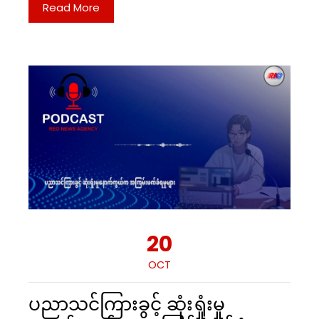
Read More
20
OCT
ပညာသင်ကြားခွင့် ဆုံးရှုံးမှု