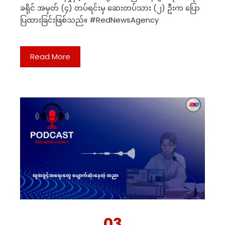
ခရိုင် အမှတ် (၄) တပ်ရင်းမှ ဆေးတပ်သား (၂) ဦးက ပြော
ပြထားခြင်းဖြစ်သည်။ #RedNewsAgency
Read More
03