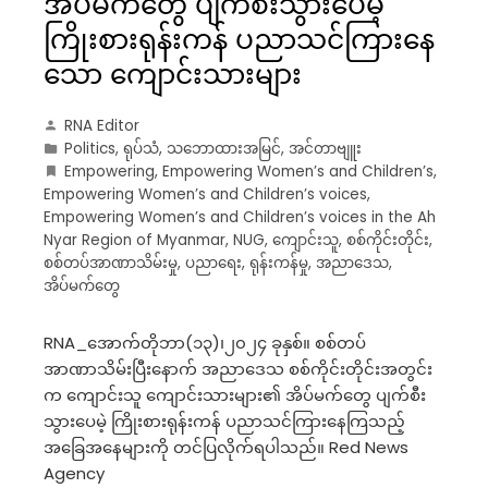
အိပ်မက်တွေ ပျက်စီးသွားပေမဲ့
ကြိုးစားရုန်းကန် ပညာသင်ကြားနေ
သော ကျောင်းသားများ
RNA Editor
Politics
,
ရုပ်သံ
,
သဘောထားအမြင်
,
အင်တာဗျူး
Empowering
,
Empowering Women’s and Children’s
,
Empowering Women’s and Children’s voices
,
Empowering Women’s and Children’s voices in the Ah
Nyar Region of Myanmar
,
NUG
,
ကျောင်းသူ
,
စစ်ကိုင်းတိုင်း
,
စစ်တပ်အာဏာသိမ်းမှု
,
ပညာရေး
,
ရုန်းကန်မှု
,
အညာဒေသ
,
အိပ်မက်တွေ
RNA_အောက်တိုဘာ(၁၃)၊၂၀၂၄ ခုနှစ်။ စစ်တပ်
အာဏာသိမ်းပြီးနောက် အညာဒေသ စစ်ကိုင်းတိုင်းအတွင်း
က ကျောင်းသူ ကျောင်းသားများ၏ အိပ်မက်​တွေ ပျက်စီး
သွားပေမဲ့ ကြိုးစားရုန်းကန် ပညာသင်ကြားနေကြသည့်
အခြေအနေများကို တင်ပြလိုက်ရပါသည်။ Red News
Agency