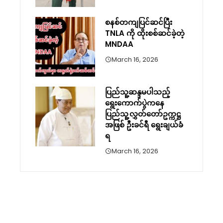
စနစ်တကျပြင်ဆင်ပြီး
TNLA ကို ထိုးစစ်ဆင်ခဲ့တဲ့
MNDAA
March 16, 2026
ပြည်သူ့ဆန္ဒမပါသည့်
ရွေးကောက်ပွဲကနေ
ပြည်သူ့လွှတ်တော်ဥက္ကဋ္ဌ
အဖြစ် ဦးခင်ရီ ရွေးချယ်ခံ
ရ
March 16, 2026