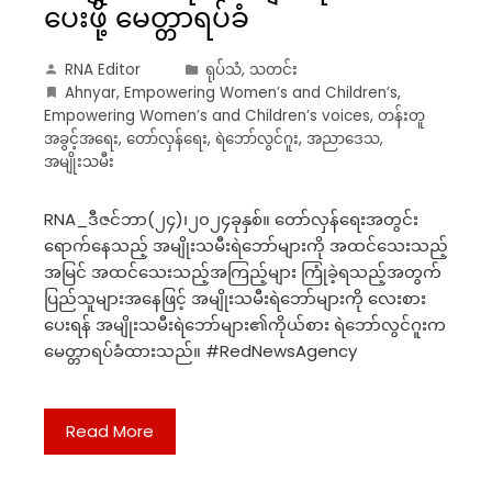
ပေးဖို့ မေတ္တာရပ်ခံ
RNA Editor
ရုပ်သံ
,
သတင်း
Ahnyar
,
Empowering Women’s and Children’s
,
Empowering Women’s and Children’s voices
,
တန်းတူ
အခွင့်အရေး
,
တော်လှန်ရေး
,
ရဲဘော်လွင်ဂူး
,
အညာဒေသ
,
အမျိုးသမီး
RNA_ဒီဇင်ဘာ(၂၄)၊၂၀၂၄ခုနှစ်။ တော်လှန်ရေးအတွင်း
ရောက်နေသည့် အမျိုးသမီးရဲဘော်များကို အထင်သေးသည့်
အမြင် အထင်သေးသည့်အကြည့်များ ကြုံခဲ့ရသည့်အတွက်
ပြည်သူများအနေဖြင့် အမျိုးသမီးရဲဘော်များကို လေးစား
ပေးရန် အမျိုးသမီးရဲဘော်များ၏ကိုယ်စား ရဲဘော်လွင်ဂူးက
မေတ္တာရပ်ခံထားသည်။ #RedNewsAgency
Read More