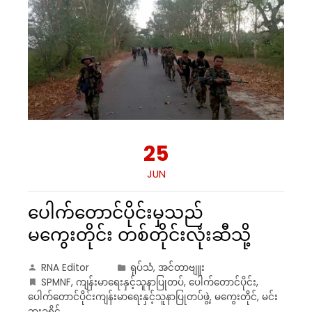
25
JUN
ပေါက်တောင်ပိုင်းမှသည်
မကွေးတိုင်း တစ်တိုင်းလုံးဆီသို့
RNA Editor
ရုပ်သံ
,
အင်တာဗျူး
SPMNF
,
ကျန်းမာရေးနှင့်သူနာပြုတပ်
,
ပေါက်တောင်ပိုင်း
,
ပေါက်တောင်ပိုင်းကျန်းမာရေးနှင့်သူနာပြုတပ်ဖွဲ့
,
မကွေးတိုင်
,
မင်း
ဘူးခရိုင်