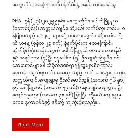
မကွေးတိုင်
,
လေကြောင်းတိုက်ခိုက်ခံရမှု
,
အရပ်သားသေဆုံးမှု
RNA_ဇွန်(၂၃)၊၂၀၂၅ခုနှစ်။ မကွေးတိုင်း၊ ပေါက်မြို့နယ်
(တောင်ပိုင်း)၊ သက္ကယ်ကျင်း၊ ဘို့မယ်၊ လက်ပံလှ၊ ကင်းမ၊ ဝ
န်ခြုံးစသည့် ကျေးရွာများနှင့် စစ်ဘေးရှောင်စခန်းတစ်ခုတို့
ကို ယနေ့ (ဇွန်လ ၂၃ ရက်) နံနက်ပိုင်းက လေကြောင်း
တိုက်ခိုက်ခဲ့သည့်အတွက် ပေါက်မြို့နယ် ပလဖ ဒုတာဝန်ခံ
နှင့် အရပ်သား (၄)ဦး စုစုပေါင်း (၅) ဦးကျဆုံးခဲ့ရပြီး၊ စစ်
ဘေးရှောင်များပါ ထိခိုက်ဒဏ်ရာရရှိသူများရှိကြောင်း
ဒေသခံထံမှသိရသည်။ သေဆုံးသည့် အရပ်သားများထဲတွင်
သက္ကယ်ကျင်းကျေးရွာမှ ဦးခင်မောင်ညွန့် (အသက် ၅၆ နှစ်)
နှင့် ဒေါ်မြို့တင် (အသက် ၅၇ နှစ်)၊ ရေကျော်ကျေးရွာမှ ဦး
ကျော်သူထွေး (အသက် ၃၈ နှစ်)ဖြစ်ပြီး၊ ဘို့မယ်ကျေးရွာမှ
ပလဖ ဒုတာဝန်ခံနှင့် ဇနီးတို့ ကျဆုံးခဲ့ရသည်။…
Read More