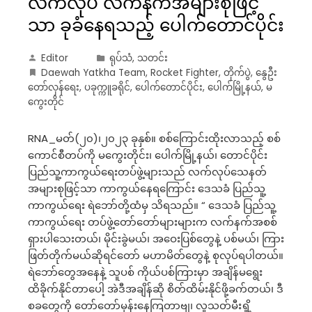
လက်လုပ် လက်နက်အများစုဖြင့်
သာ ခုခံနေရသည့် ပေါက်တောင်ပိုင်း
Editor
ရုပ်သံ
,
သတင်း
Daewah Yatkha Team
,
Rocket Fighter
,
‌တိုက်ပွဲ
,
နွေဦး
တော်လှန်ရေး
,
ပခုက္ကူခရိုင်
,
ပေါက်တောင်ပိုင်း
,
ပေါက်မြို့နယ်
,
မ
ကွေးတိုင်
RNA_မတ်(၂၀)၊၂၀၂၃ ခုနှစ်။ စစ်ကြောင်းထိုးလာသည့် စစ်
ကောင်စီတပ်ကို မကွေးတိုင်း၊ ပေါက်မြို့နယ်၊ တောင်ပိုင်း
ပြည်သူ့ကာကွယ်ရေးတပ်ဖွဲ့များသည် လက်လုပ်သေနတ်
အများစုဖြင့်သာ ကာကွယ်နေရကြောင်း ဒေသခံ ပြည်သူ့
ကာကွယ်ရေး ရဲဘော်တို့ထံမှ သိရသည်။ “ ဒေသခံ ပြည်သူ့
ကာကွယ်ရေး တပ်ဖွဲ့တော်တော်များများက လက်နက်အစစ်
ရှားပါသေးတယ်၊ မိုင်းခွဲမယ်၊ အဝေးပြစ်တွေနဲ့ ပစ်မယ်၊ ကြား
ဖြတ်တိုက်မယ်ဆိုရင်တော် မဟာမိတ်တွေနဲ့ စုလုပ်ရပါတယ်။
ရဲဘော်တွေအနေနဲ့ သူပစ် ကိုယ်ပစ်ကြားမှာ အချိန်မရွေး
ထိခိုက်နိုင်တာပေါ့ အဲဒီအချိန်ဆို စိတ်ထိမ်းနိုင်ဖို့ခက်တယ်၊ ဒီ
စခတွေကို တော်တော်မုန်းနေကြတာဗျ၊ လူသတ်မီးရှို့