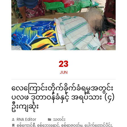
23
JUN
လေကြောင်းတိုက်ခိုက်ခံရမှုအတွင်း
ပလဖ ဒုတာဝန်ခံနှင့် အရပ်သား (၄)
ဦးကျဆုံး
RNA Editor
သတင်း
စစ်ကောင်စီ
,
စစ်ဘေးရှောင်
,
စစ်ရာဇဝတ်မှု
,
ပေါက်တောင်ပိုင်း
,