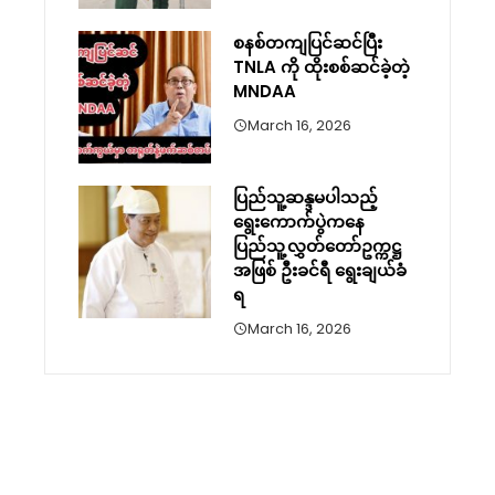
စနစ်တကျပြင်ဆင်ပြီး
TNLA ကို ထိုးစစ်ဆင်ခဲ့တဲ့
MNDAA
March 16, 2026
ပြည်သူ့ဆန္ဒမပါသည့်
ရွေးကောက်ပွဲကနေ
ပြည်သူ့လွှတ်တော်ဥက္ကဋ္ဌ
အဖြစ် ဦးခင်ရီ ရွေးချယ်ခံ
ရ
March 16, 2026