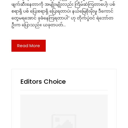
ဖျက်ဆီးနေတာကို အမျိုးမျိုးလည်း ကြိမ်ဆဲကြတာပေါ့၊ ပစ်
စရာရှိ ပစ် ပြေးစရာရှိ ပြေးရတာပဲ၊ နယ်မြေစိုးမိုးမှု ဒီကောင်
တွေမရအောင် ခုခံနေကြရတာပါ” ဟု တိုက်ပွဲဝင် ရဲဘော်တ
ဦးက ပြောသည်။ ယခုတပတ်…
Read More
Editors Choice