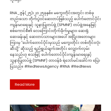
RNA_ဇွန်(၂၅)၊၂၀၂၅ခုနှစ်။ မကွေးတိုင်းအတွင်း တစ်ခု
တည်းသော တိုက်ပွဲဝင်ဆေးတပ်ဖြစ်သည့် ပေါက်တောင်ပိုင်း
ကျန်းမာရေးနှင့် သူနာပြုတပ်ဖွဲ့ (SPMNF) တပ်ဖွဲ့အနေဖြင့်
စစ်ကောင်စီ၏ လေကြောင်းတိုက်ခိုက်မှုများ၊ ဆေးရုံ
ဆေးခန်းနှင့် ဆေးတပ်သားများအပေါ် အငြိုးအတေးများ
ကြားမှ "ပေါက်တောင်ပိုင်းမှသည် မကွေးတိုင်း တစ်တိုင်းလုံး
ဆီသို့" ဆိုသည့် ရည်ရွယ်ချက်အတိုင်း လျှောက်လှမ်း
နေသည်ဟု စသဖြင့် ပေါက်တောင်ပိုင်းကျန်းမာရေးနှင့်
သူနာပြုတပ်ဖွဲ့ (SPMNF) တာဝန်ခံ ရဲဘော်မင်းခေါင်က ပြော
ပြသည်။ #RedNewsAgency #RNA #RedNews
Read More