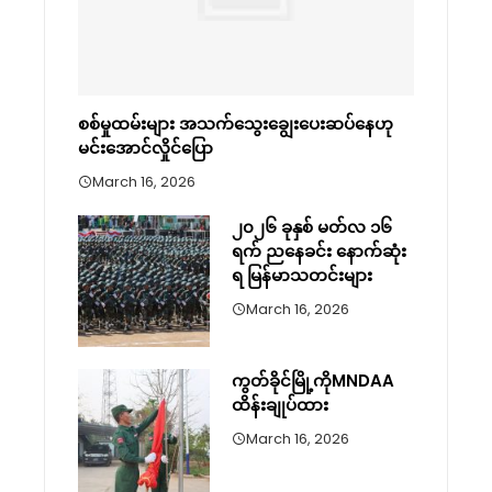
စစ်မှုထမ်းများ အသက်သွေးချွေးပေးဆပ်နေဟု
မင်းအောင်လှိုင်ပြော
March 16, 2026
၂၀၂၆ ခုနှစ် မတ်လ ၁၆
ရက် ညနေခင်း နောက်ဆုံး
ရ မြန်မာသတင်းများ
March 16, 2026
ကွတ်ခိုင်မြို့ကိုMNDAA
ထိန်းချုပ်ထား
March 16, 2026