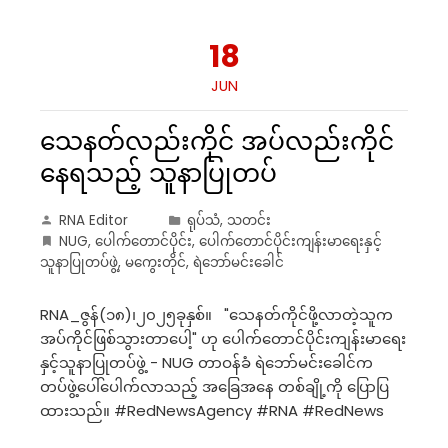
18
JUN
သေနတ်လည်းကိုင် အပ်လည်းကိုင်
နေရသည့် သူနာပြုတပ်
RNA Editor
ရုပ်သံ
,
သတင်း
NUG
,
ပေါက်တောင်ပိုင်း
,
ပေါက်တောင်ပိုင်းကျန်းမာရေးနှင့်
သူနာပြုတပ်ဖွဲ့
,
မကွေးတိုင်
,
ရဲဘော်မင်းခေါင်
RNA_ဇွန်(၁၈)၊၂၀၂၅ခုနှစ်။ "သေနတ်ကိုင်ဖို့လာတဲ့သူက
အပ်ကိုင်ဖြစ်သွားတာပေါ့" ဟု ပေါက်တောင်ပိုင်းကျန်းမာရေး
နှင့်သူနာပြုတပ်ဖွဲ့ - NUG တာဝန်ခံ ရဲဘော်မင်းခေါင်က
တပ်ဖွဲ့ပေါ်ပေါက်လာသည့် အခြေအနေ တစ်ချို့ကို ပြောပြ
ထားသည်။ #RedNewsAgency #RNA #RedNews