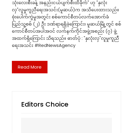
သုံးလေးစီးခန့် အနည်းငယ်ပျက်စီးထိခိုက်" ဟု "နှလုံး
လှ"လူမှုကူညီရေးအသင်း(မူဆယ်)က အသိပေးထားသည်။
ဗုံးပေါက်ကွဲမှုအတွင်း စစ်ကောင်စီတပ်လက်အောက်ခံ
ပြည်သူ့စစ် (၂) ဦး ဒဏ်ရာရရှိခဲ့ကြောင်း၊ မူဆယ်မြို့တွင် စစ်
ကောင်စီတပ်အပါအဝင် လက်နက်ကိုင်အဖွဲ့အစည်း (၇) ဖွဲ့
အထက်ရှိကြောင်း သိရသည်။ ဓာတ်ပုံ : "နှလုံးလှ"လူမှုကူညီ
ရေးအသင်း #RedNewsAgency
Read More
Editors Choice