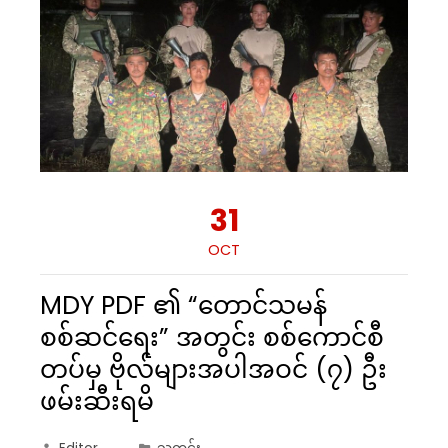
31
OCT
MDY PDF ၏ “တောင်သမန်
စစ်ဆင်ရေး” အတွင်း စစ်ကောင်စီ
တပ်မှ ဗိုလ်များအပါအဝင် (၇) ဦး
ဖမ်းဆီးရမိ