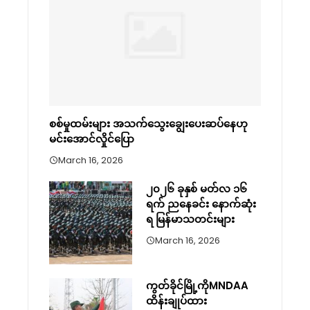
စစ်မှုထမ်းများ အသက်သွေးချွေးပေးဆပ်နေဟု
မင်းအောင်လှိုင်ပြော
March 16, 2026
၂၀၂၆ ခုနှစ် မတ်လ ၁၆
ရက် ညနေခင်း နောက်ဆုံး
ရ မြန်မာသတင်းများ
March 16, 2026
ကွတ်ခိုင်မြို့ကိုMNDAA
ထိန်းချုပ်ထား