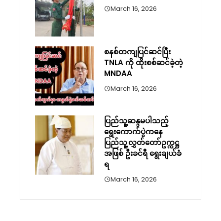
March 16, 2026
စနစ်တကျပြင်ဆင်ပြီး
TNLA ကို ထိုးစစ်ဆင်ခဲ့တဲ့
MNDAA
March 16, 2026
ပြည်သူ့ဆန္ဒမပါသည့်
ရွေးကောက်ပွဲကနေ
ပြည်သူ့လွှတ်တော်ဥက္ကဋ္ဌ
အဖြစ် ဦးခင်ရီ ရွေးချယ်ခံ
ရ
March 16, 2026