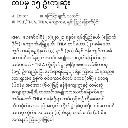
တပ်မှ ၁၅ ဦးကျဆုံး
Editor
ကြေငြာချက်
,
သတင်း
PSLF/TNLA
,
TNLA
,
ကျောက်မဲ
,
ရှမ်းပြည်မြောက်ပိုင်း
RNA_ဖေဖော်ဝါရီ(၂၁)၊၂၀၂၃ ခုနှစ်။ ရှမ်းပြည်နယ် (မြောက်
ပိုင်း)၊ ကျောက်မဲမြို့နယ်၊ TNLA တပ်မဟာ (၂) စစ်ဒေသ
တွင် ယမန်နေ့ နံနက် (၇) နာရီ (၃၀) မိနစ် ဝန်းကျင်က စစ်
ကောင်စီတပ်နှင့် တအာင်းအမျိုးသားလွတ်မြောက်ရေး
တပ်မတော်- TNLA တို့တိုက်ပွဲဖြစ်ပြီး စစ်ကောင်စီတပ်မှ
(၁၅) ဦးကျဆုံးပြီး ဒဏ်ရာရရှိသူများရှိကြောင်း သိရသည်။
လားရှိုးအခြေစိုက် စစ်ကောင်စီတပ် စကခ(၁၆) ၊ ခလရ
(၆၈)မှ အင်အား (၆၀)ဖြင့် နန်ခုံကျေးရွာနှင့် လမ်းဆုံ
ကျေးရွာအနီးရှိ တအာင်းအမျိုးသားလွတ်မြောက်ရေး
တပ်မတော် TNLA စခန်းရှိရာ တပ်ကုန်းသို့ ထိုးစစ်ဆင်
တိုက်ခိုက်လာသည့်အတွက် တိုက်ပွဲဖြစ်ပွားပြီး၊ စစ်ကောင်စီ
ဘက်မှ တိုက်လေ ယာဉ် (၁) စီးနှင့် ဟတ်စကီး (၁) စီး၊
လက်နက်ကြီးများဖြင့်ပါ…