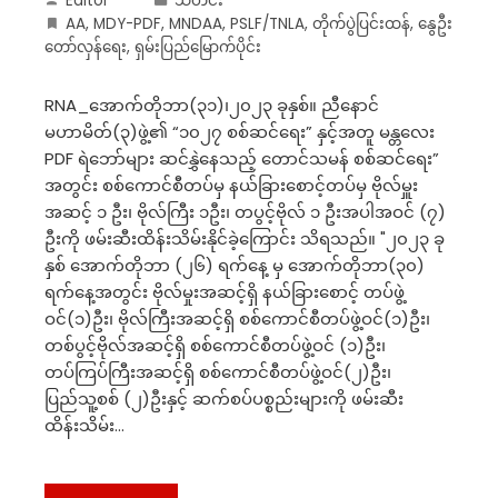
Editor
သတင်း
AA
,
MDY-PDF
,
MNDAA
,
PSLF/TNLA
,
တိုက်ပွဲပြင်းထန်
,
နွေဦး
တော်လှန်ရေး
,
ရှမ်းပြည်မြောက်ပိုင်း
RNA_အောက်တိုဘာ(၃၁)၊၂၀၂၃ ခုနှစ်။ ညီနောင်
မဟာမိတ်(၃)ဖွဲ့၏ “၁၀၂၇ စစ်ဆင်ရေး” နှင့်အတူ မန္တလေး
PDF ရဲဘော်များ ဆင်နွှဲနေသည့် တောင်သမန် စစ်ဆင်ရေး”
အတွင်း စစ်ကောင်စီတပ်မှ နယ်ခြားစောင့်တပ်မှ ဗိုလ်မှူး
အဆင့် ၁ ဦး၊ ဗိုလ်ကြီး ၁ဦး၊ တပွင့်ဗိုလ် ၁ ဦးအပါအဝင် (၇)
ဦးကို ဖမ်းဆီးထိန်းသိမ်းနိုင်ခဲ့ကြောင်း သိရသည်။ "၂၀၂၃ ခု
နှစ် အောက်တိုဘာ (၂၆) ရက်နေ့ မှ အောက်တိုဘာ(၃၀)
ရက်နေ့အတွင်း ဗိုလ်မှုးအဆင့်ရှိ နယ်ခြားစောင့် တပ်ဖွဲ့
ဝင်(၁)ဦး၊ ဗိုလ်ကြီးအဆင့်ရှိ စစ်ကောင်စီတပ်ဖွဲ့ဝင်(၁)ဦး၊
တစ်ပွင့်ဗိုလ်အဆင့်ရှိ စစ်ကောင်စီတပ်ဖွဲ့ဝင် (၁)ဦး၊
တပ်ကြပ်ကြီးအဆင့်ရှိ စစ်ကောင်စီတပ်ဖွဲ့ဝင်(၂)ဦး၊
ပြည်သူ့စစ် (၂)ဦးနှင့် ဆက်စပ်ပစ္စည်းများကို ဖမ်းဆီး
ထိန်းသိမ်း…