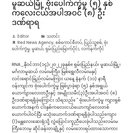
မူဆယ်မြို့ ဗုံးပေါက်ကွဲမှု (၅) နှစ်
ကလေးငယ်အပါအဝင် (၈) ဦး
ဒဏ်ရာရ
Editor
သတင်း
Red News Agency
,
စစ်ကောင်စီတပ်
,
ပြည်သူ့စစ်
,
ဗုံး
ပေါက်ကွဲမှု
,
မူဆယ်
,
ရှမ်းပြည်မြောက်ပိုင်း
,
လက်နက်ကိုင်
RNA_နိုဝင်ဘာ(၁၄)၊၂၀၂၂ခုနှစ်။ ရှမ်းပြည်နယ်၊ မူဆယ်မြို့၊
မင်္ဂလာမူဆယ် လမ်းမကြီး၊ မြစ်ရွှေလီလမ်းမနှင့်
လင်းရောင်ခြည်လမ်းမကြား ယနေ့ နံနက် (၁၁) နာရီ
ဝန်းကျင်က ဗုံးပေါက်ကွဲမှု ဖြစ်ပွာခဲ့ရာ (၅) နှစ်အရွယ်
ယောက်ျားလေးတဦးနှင့် အမျိုးသမီး(၃)ဦးအပါအဝင် (၈)
ဦးဒဏ်ရာရရှိခဲ့ကြောင်း သိရသည်။ " ဗုံးပေါက်ကွဲမှု ကျားရှစ်
ယောက်အနက် ငါးနှစ်ကလေးငယ်ယောကျာ်လေးတစ်
ယောက်ပါဝင်ပြီး မသုံးယောက်ဒဏ်ရာရရှိခဲ့ပါသည်။ကျား
(1)မန္တလေးဆေးရုံသို့ လွှဲပြောင်းကူညီပေးခဲ့ပါသည်။လမ်းမ
ကြီးဘေးမှ ဆိုင်ခန်းတချို့နှင့် လမ်းဘေးရပ်ထားသောကား