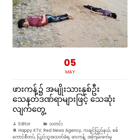
05
MAY
ဖားကန့်၌ အမျိုးသားနှစ်ဦး
သေနတ်ဒဏ်ရာများဖြင့် သေဆုံး
လျက်တွေ့
Editor
သတင်း
Happy KTV
,
Red News Agency
,
ကချင်ပြည်နယ်
,
စစ်
ကောင်စီတပ်
,
ပြည်သူအသတ်ခံရ
,
ဖားကန့်
,
အကြမ်းဖက်မှု