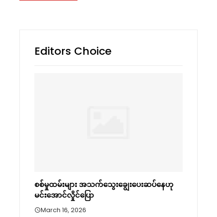
Editors Choice
စစ်မှုထမ်းများ အသက်သွေးချွေးပေးဆပ်နေဟု
မင်းအောင်လှိုင်ပြော
March 16, 2026