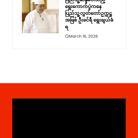
ရွေးကောက်ပွဲကနေ
ပြည်သူ့လွှတ်တော်ဥက္ကဋ္ဌ
အဖြစ် ဦးခင်ရီ ရွေးချယ်ခံ
ရ
March 16, 2026