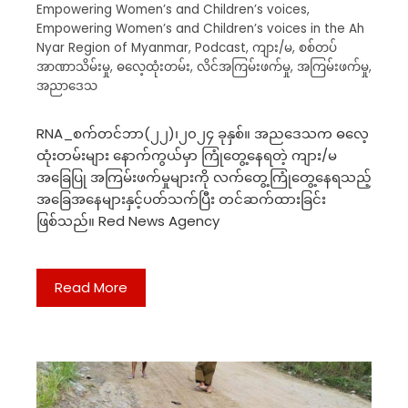
Empowering Women’s and Children’s voices
,
Empowering Women’s and Children’s voices in the Ah
Nyar Region of Myanmar
,
Podcast
,
ကျား/မ
,
စစ်တပ်
အာဏာသိမ်းမှု
,
ဓလေ့ထုံးတမ်း
,
လိင်အကြမ်းဖက်မှု
,
အကြမ်းဖက်မှု
,
အညာဒေသ
RNA_စက်တင်ဘာ(၂၂)၊၂၀၂၄ ခုနှစ်။ အညဒေသက ဓလေ့
ထုံးတမ်းများ နောက်ကွယ်မှာ ကြုံတွေ့နေရတဲ့ ကျား/မ
အခြေပြု အကြမ်းဖက်မှုများကို လက်တွေ့ကြုံတွေ့နေရသည့်
အခြေအနေများနှင့်ပတ်သက်ပြီး တင်ဆက်ထားခြင်း
ဖြစ်သည်။ Red News Agency
Read More