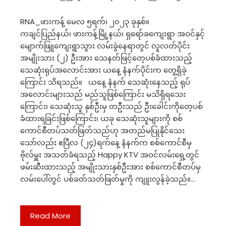
RNA_ဖားကန့် မေလ ၅ရက်၊ ၂၀၂၃ ခုနှစ်။
ကချင်ပြည်နယ်၊ ဖားကန့်မြို့နယ်၊ ရှရော်ခကျေးရွာ အဝင်နှင့်
မျောက်ဖြူကျေးရွာသွား လမ်းခွဲနေရာတွင် လူလတ်ပိုင်း
အမျိုးသား (၂) ဦးအား သေနတ်ဖြင့်တေ့ပစ်ခံထားသည့်
သေဆုံးရုပ်အလောင်းအား ယနေ့ နံနက်ပိုင်းက တွေ့ရှိခဲ့
ကြောင်း သိရသည်။ ယနေ့ နံနက် သေဆုံးနေသည့် ရုပ်
အလောင်းများသည် မည်သူဖြစ်ကြောင်း မသိရှိရသေး
ကြောင်း၊ သေဆုံးသူ နှစ်ဦးမှ တဦးသည် ဦးခေါင်းကိုတေ့ပစ်
ခံထားရခြင်းဖြစ်ကြောင်း၊ ယခု သေဆုံးသူများကို စစ်
ကောင်စီတပ်သတ်ဖြတ်သည်ဟု အတည်မပြုနိုင်သေး
သော်လည်း ဧပြီလ (၂၄)ရက်နေ့ နံနက်က စစ်ကောင်စီမှ
ဗိုလ်မှူး ‌အသတ်ခံရသည့် Happy KTV အဝင်လမ်းရှေ့တွင်
ဖမ်းဆီးထားသည့် အမျိုးသားနှစ်ဦးအား စစ်ကောင်စီတပ်မှ
လမ်းပေါ်တွင် ပစ်ခတ်သတ်ဖြတ်မှုကို ကျူးလွန်ခဲ့သည်။…
Read More