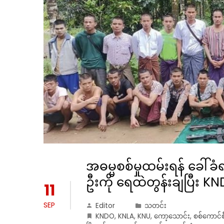
အဓမ္မစစ်မှုထမ်းရန် ခေါ်
ဦးကို ရေထဲတွန်းချပြီး KND
11
SEP
Editor
သတင်း
KNDO
,
KNLA
,
KNU
,
ကော့သောင်း
,
စစ်ကောင်