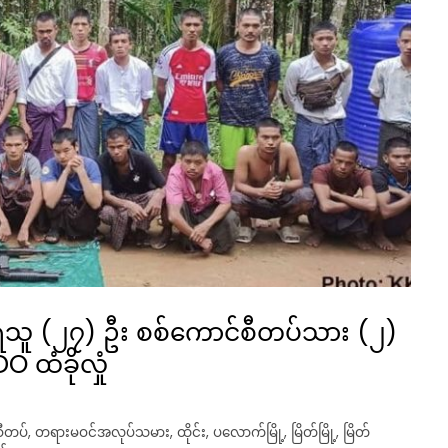
ခံရသူ (၂၇) ဦး စစ်ကောင်စီတပ်သား (၂)
O ထံခိုလှုံ
စီတပ်
,
တရားမဝင်အလုပ်သမား
,
ထိုင်း
,
ပလောက်မြို့
,
မြိတ်မြို့
,
မြိတ်