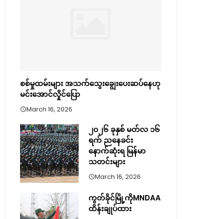
စစ်မှုထမ်းများ အသက်သွေးချွေးပေးဆပ်နေဟု
မင်းအောင်လှိုင်ပြော
March 16, 2026
၂၀၂၆ ခုနှစ် မတ်လ ၁၆
ရက် ညနေခင်း
နောက်ဆုံးရ မြန်မာ
သတင်းများ
March 16, 2026
ကွတ်ခိုင်မြို့ကိုMNDAA
ထိန်းချုပ်ထား