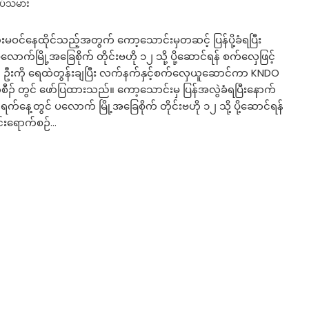
ပ်သမား
းမဝင်နေထိုင်သည့်အတွက် ကော့သောင်းမှတဆင့် ပြန်ပို့ခံရပြီး
်မြို့အခြေစိုက် တိုင်းဗဟို ၁၂ သို့ ပို့ဆောင်ရန် စက်လှေဖြင့်
 ဦးကို ရေထဲတွန်းချပြီး လက်နက်နှင့်စက်လှေယူဆောင်ကာ KNDO
ကစီၣ် တွင် ဖော်ပြထားသည်။ ကော့သောင်းမှ ပြန်အလွဲခံရပြီးနောက်
က်နေ့တွင် ပလောက် မြို့အခြေစိုက် တိုင်းဗဟို ၁၂ သို့ ပို့ဆောင်ရန်
ွင်းရောက်စဉ်…