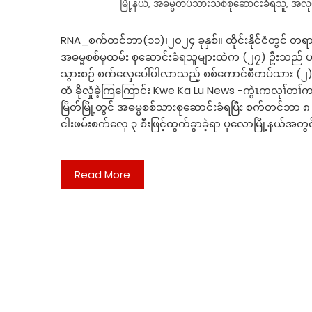
မြို့နယ်
,
အဓမ္မတပ်သားသစ်စုဆောင်းခံရသူ
,
အလု
RNA_စက်တင်ဘာ(၁၁)၊၂၀၂၄ ခုနှစ်။ ထိုင်းနိုင်ငံတွင် တရာ
အဓမ္မစစ်မှုထမ်း စုဆောင်းခံရသူများထဲက (၂၇) ဦးသည် ပလောက
သွားစဉ် စက်လှေပေါ်ပါလာသည့် စစ်ကောင်စီတပ်သား (၂)
ထံ ခိုလှုံခဲ့ကြကြောင်း Kwe Ka Lu News -ကွဲၤကလုၢ်တၢ်
မြိတ်မြို့တွင် အဓမ္မစစ်သားစုဆောင်းခံရပြီး စက်တင်ဘာ ၈ ရ
ငါးဖမ်းစက်လှေ ၃ စီးဖြင့်ထွက်ခွာခဲ့ရာ ပုလောမြို့နယ်အတ
Read More