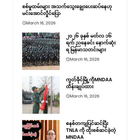
စစ်မှုထမ်းများ အသက်သွေးချွေးပေးဆပ်နေဟု
မင်းအောင်လှိုင်ပြော
March 16, 2026
၂၀၂၆ ခုနှစ် မတ်လ ၁၆
ရက် ညနေခင်း နောက်ဆုံး
ရ မြန်မာသတင်းများ
March 16, 2026
ကွတ်ခိုင်မြို့ကိုMNDAA
ထိန်းချုပ်ထား
March 16, 2026
စနစ်တကျပြင်ဆင်ပြီး
TNLA ကို ထိုးစစ်ဆင်ခဲ့တဲ့
MNDAA