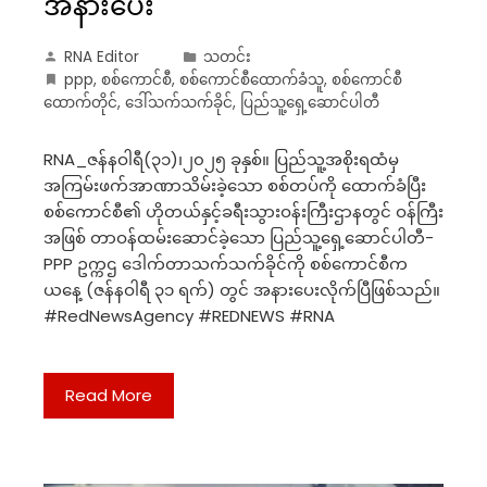
အနားပေး
RNA Editor
သတင်း
ppp
,
စစ်ကောင်စီ
,
စစ်ကောင်စီထောက်ခံသူ
,
စစ်ကောင်စီ
ထောက်တိုင်
,
ဒေါ်သက်သက်ခိုင်
,
ပြည်သူ့ရှေ့ဆောင်ပါတီ
RNA_ဇန်နဝါရီ(၃၁)၊၂၀၂၅ ခုနှစ်။ ပြည်သူ့အစိုးရထံမှ
အကြမ်းဖက်အာဏာသိမ်းခဲ့သော စစ်တပ်ကို ထောက်ခံပြီး
စစ်ကောင်စီ၏ ဟိုတယ်နှင့်ခရီးသွားဝန်းကြီးဌာနတွင် ဝန်ကြီး
အဖြစ် တာဝန်ထမ်းဆောင်ခဲ့သော ပြည်သူ့ရှေ့ဆောင်ပါတီ-
PPP ဥက္ကဌ ဒေါက်တာသက်သက်ခိုင်ကို စစ်ကောင်စီက
ယနေ့ (ဇန်နဝါရီ ၃၁ ရက်) တွင် အနားပေးလိုက်ပြီဖြစ်သည်။
#RedNewsAgency #REDNEWS #RNA
Read More