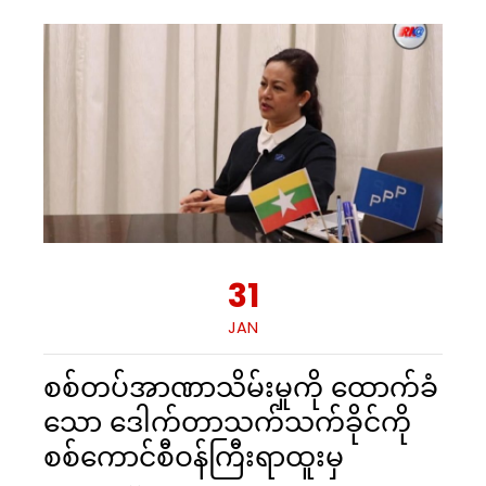
31
JAN
စစ်တပ်အာဏာသိမ်းမှုကို ထောက်ခံ
သော ဒေါက်တာသက်သက်ခိုင်ကို
စစ်ကောင်စီဝန်ကြီးရာထူးမှ