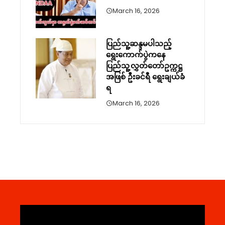
March 16, 2026
ပြည်သူ့ဆန္ဒမပါသည့်
ရွေးကောက်ပွဲကနေ
ပြည်သူ့လွှတ်တော်ဥက္ကဋ္ဌ
အဖြစ် ဦးခင်ရီ ရွေးချယ်ခံ
ရ
March 16, 2026