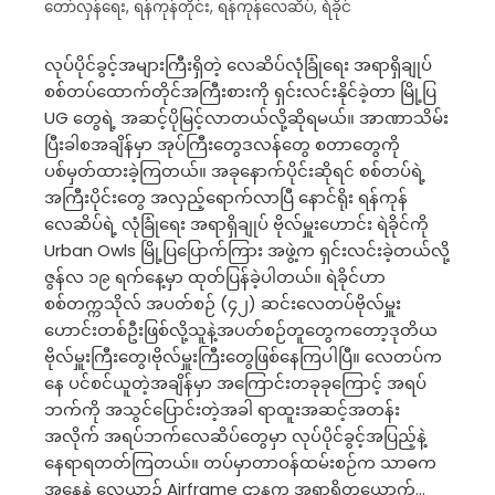
တော်လှန်ရေး
,
ရန်ကုန်တိုင်း
,
ရန်ကုန်လေဆိပ်
,
ရဲခိုင်
လုပ်ပိုင်ခွင့်အများကြီးရှိတဲ့ လေဆိပ်လုံခြုံရေး အရာရှိချုပ်
စစ်တပ်ထောက်တိုင်အကြီးစားကို ရှင်းလင်းနိုင်ခဲ့တာ မြို့ပြ
UG တွေရဲ့ အဆင့်ပိုမြင့်လာတယ်လို့ဆိုရမယ်။ အာဏာသိမ်း
ပြီးခါစအချိန်မှာ အုပ်ကြီးတွေဒလန်တွေ စတာတွေကို
ပစ်မှတ်ထားခဲ့ကြတယ်။ အခုနောက်ပိုင်းဆိုရင် စစ်တပ်ရဲ့
အကြီးပိုင်းတွေ အလှည့်ရောက်လာပြီ နောင်ရိုး ရန်ကုန်
လေဆိပ်ရဲ့ လုံခြုံရေး အရာရှိချုပ် ဗိုလ်မှူးဟောင်း ရဲခိုင်ကို
Urban Owls မြို့ပြပြောက်ကြား အဖွဲ့က ရှင်းလင်းခဲ့တယ်လို့
ဇွန်လ ၁၉ ရက်နေ့မှာ ထုတ်ပြန်ခဲ့ပါတယ်။ ရဲခိုင်ဟာ
စစ်တက္ကသိုလ် အပတ်စဉ် (၄၂) ဆင်းလေတပ်ဗိုလ်မှူး
ဟောင်းတစ်ဦးဖြစ်လို့သူနဲ့အပတ်စဉ်တူတွေကတော့ဒုတိယ
ဗိုလ်မှူးကြီးတွေ၊ဗိုလ်မှူးကြီးတွေဖြစ်နေကြပါပြီ။ လေတပ်က
နေ ပင်စင်ယူတဲ့အချိန်မှာ အကြောင်းတခုခုကြောင့် အရပ်
ဘက်ကို အသွင်ပြောင်းတဲ့အခါ ရာထူးအဆင့်အတန်း
အလိုက် အရပ်ဘက်လေဆိပ်တွေမှာ လုပ်ပိုင်ခွင့်အပြည့်နဲ့
နေရာရတတ်ကြတယ်။ တပ်မှာတာဝန်ထမ်းစဉ်က သာဓက
အနေနဲ့ လေယာဉ် Airframe ဌာနက အရာရှိတယောက်…