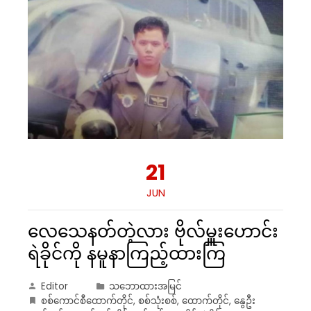
21
JUN
လေသေနတ်တဲ့လား ဗိုလ်မှူးဟောင်း
ရဲခိုင်ကို နမူနာကြည့်ထားကြ
Editor
သဘောထားအမြင်
စစ်ကောင်စီထောက်တိုင်
,
စစ်သုံးစစ်
,
ထောက်တိုင်
,
နွေဦး