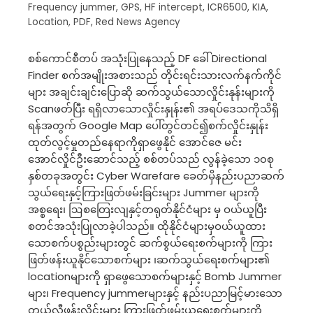
Frequency jummer
,
GPS
,
HF intercept
,
ICR6500
,
KIA
,
Location
,
PDF
,
Red News Agency
စစ်ကောင်စီတပ် အသုံးပြုနေသည့် DF ခေါ် Directional
Finder စက်အမျိုးအစားသည် တိုင်းရင်းသားလက်နက်ကိုင်
များ အချင်းချင်းပြောဆို ဆက်သွယ်သောလှိုင်းနုန်းများကို
Scanဖတ်ပြီး ရရှိလာသောလှိုင်းနှုန်း၏ အရပ်ဒေသကိုသိရှိ
ရန်အတွက် Google Map ပေါ်တွင်တင်၍စက်လှိုင်းနှုန်း
ထုတ်လွင့်မှုတည်နေရာကိုရှာဖွေနိုင် အောင်ဇေ မင်း
အောင်လှိုင်ဦးဆောင်သည့် စစ်တပ်သည် လွန်ခဲ့သော ၁၀စု
နှစ်တခုအတွင်း Cyber Warefare ခေတ်မှိနည်းပညာဆက်
သွယ်ရေးနှင့်ကြားဖြတ်ဖမ်းခြင်းများ Jummer များကို
အစ္စရေး၊ ဩစတြေးလျနှင့်တရုတ်နိုင်ငံများ မှ ဝယ်ယူပြီး
စတင်အသုံးပြုလာခဲ့ပါသည်။ ထိုနိုင်ငံများမှဝယ်ယူထား
သောစက်ပစွည်းများတွင် ဆက်စွယ်ရေးစက်များကို ကြား
ဖြတ်ဖန်းယူနိုင်သောစက်များ ၊ဆက်သွယ်ရေးစက်များ၏
locationများကို ရှာဖွေသောစက်များနှင့် Bomb Jummer
များ၊ Frequency jummerများနှင့် နည်းပညာမြင့်မားသော
တယ်လီဖုန်းလိုင်းများ ကြားဖြတ်ဖမ်းယူရေးစက်များကို