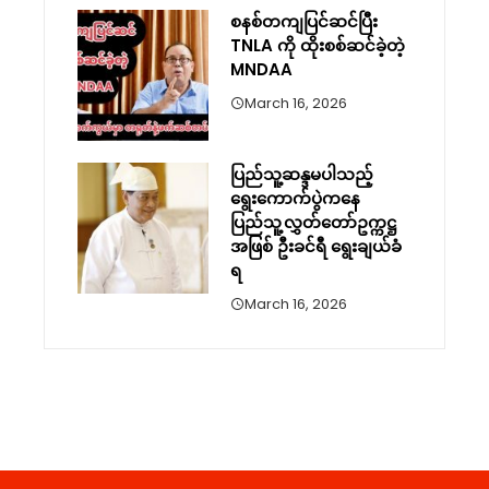
စနစ်တကျပြင်ဆင်ပြီး
TNLA ကို ထိုးစစ်ဆင်ခဲ့တဲ့
MNDAA
March 16, 2026
ပြည်သူ့ဆန္ဒမပါသည့်
ရွေးကောက်ပွဲကနေ
ပြည်သူ့လွှတ်တော်ဥက္ကဋ္ဌ
အဖြစ် ဦးခင်ရီ ရွေးချယ်ခံ
ရ
March 16, 2026