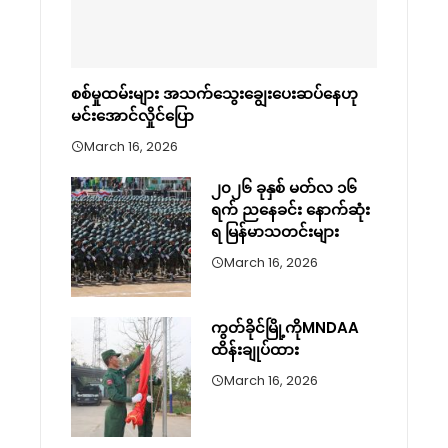
စစ်မှုထမ်းများ အသက်သွေးချွေးပေးဆပ်နေဟု
မင်းအောင်လှိုင်ပြော
March 16, 2026
၂၀၂၆ ခုနှစ် မတ်လ ၁၆
ရက် ညနေခင်း နောက်ဆုံး
ရ မြန်မာသတင်းများ
March 16, 2026
ကွတ်ခိုင်မြို့ကိုMNDAA
ထိန်းချုပ်ထား
March 16, 2026