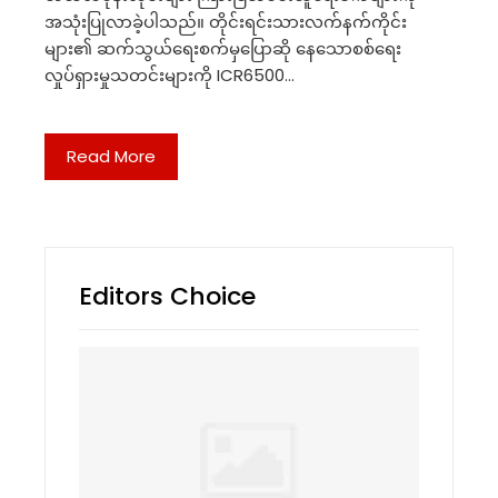
အသုံးပြုလာခဲ့ပါသည်။ တိုင်းရင်းသားလက်နက်ကိုင်း
များ၏ ဆက်သွယ်ရေးစက်မှပြောဆို နေသောစစ်ရေး
လှုပ်ရှားမှုသတင်းများကို ICR6500…
Read More
Editors Choice