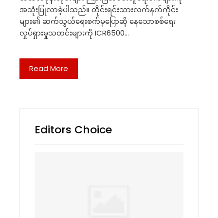
အသုံးပြုလာခဲ့ပါသည်။ တိုင်းရင်းသားလက်နက်ကိုင်း
များ၏ ဆက်သွယ်ရေးစက်မှပြောဆို နေသောစစ်ရေး
လှုပ်ရှားမှုသတင်းများကို ICR6500…
Read More
Editors Choice