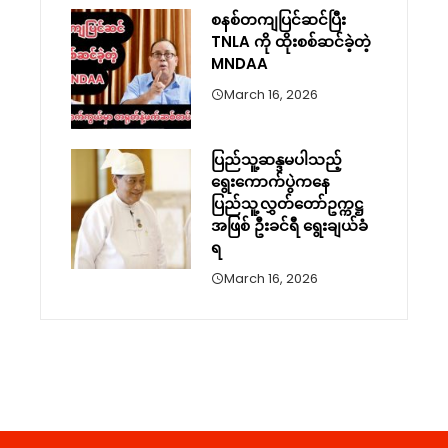
စနစ်တကျပြင်ဆင်ပြီး
TNLA ကို ထိုးစစ်ဆင်ခဲ့တဲ့
MNDAA
March 16, 2026
ပြည်သူ့ဆန္ဒမပါသည့်
ရွေးကောက်ပွဲကနေ
ပြည်သူ့လွှတ်တော်ဥက္ကဋ္ဌ
အဖြစ် ဦးခင်ရီ ရွေးချယ်ခံ
ရ
March 16, 2026