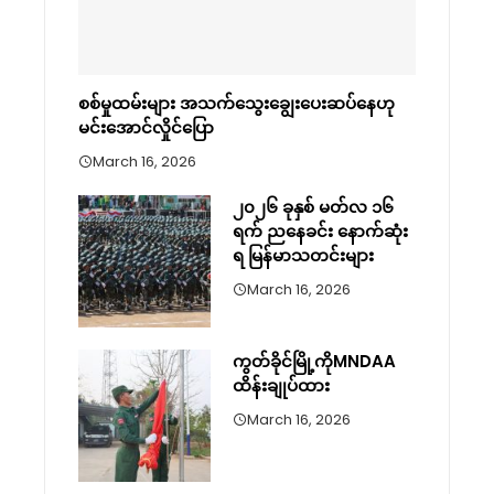
စစ်မှုထမ်းများ အသက်သွေးချွေးပေးဆပ်နေဟု
မင်းအောင်လှိုင်ပြော
March 16, 2026
၂၀၂၆ ခုနှစ် မတ်လ ၁၆
ရက် ညနေခင်း နောက်ဆုံး
ရ မြန်မာသတင်းများ
March 16, 2026
ကွတ်ခိုင်မြို့ကိုMNDAA
ထိန်းချုပ်ထား
March 16, 2026