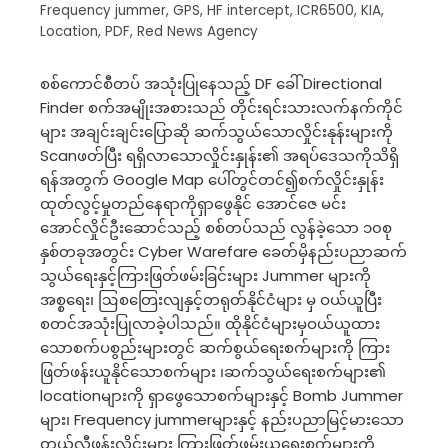
Frequency jummer
,
GPS
,
HF intercept
,
ICR6500
,
KIA
,
Location
,
PDF
,
Red News Agency
စစ်ကောင်စီတပ် အသုံးပြုနေသည့် DF ခေါ် Directional
Finder စက်အမျိုးအစားသည် တိုင်းရင်းသားလက်နက်ကိုင်
များ အချင်းချင်းပြောဆို ဆက်သွယ်သောလှိုင်းနုန်းများကို
Scanဖတ်ပြီး ရရှိလာသောလှိုင်းနှုန်း၏ အရပ်ဒေသကိုသိရှိ
ရန်အတွက် Google Map ပေါ်တွင်တင်၍စက်လှိုင်းနှုန်း
ထုတ်လွင့်မှုတည်နေရာကိုရှာဖွေနိုင် အောင်ဇေ မင်း
အောင်လှိုင်ဦးဆောင်သည့် စစ်တပ်သည် လွန်ခဲ့သော ၁၀စု
နှစ်တခုအတွင်း Cyber Warefare ခေတ်မှိနည်းပညာဆက်
သွယ်ရေးနှင့်ကြားဖြတ်ဖမ်းခြင်းများ Jummer များကို
အစ္စရေး၊ ဩစတြေးလျနှင့်တရုတ်နိုင်ငံများ မှ ဝယ်ယူပြီး
စတင်အသုံးပြုလာခဲ့ပါသည်။ ထိုနိုင်ငံများမှဝယ်ယူထား
သောစက်ပစွည်းများတွင် ဆက်စွယ်ရေးစက်များကို ကြား
ဖြတ်ဖန်းယူနိုင်သောစက်များ ၊ဆက်သွယ်ရေးစက်များ၏
locationများကို ရှာဖွေသောစက်များနှင့် Bomb Jummer
များ၊ Frequency jummerများနှင့် နည်းပညာမြင့်မားသော
တယ်လီဖုန်းလိုင်းများ ကြားဖြတ်ဖမ်းယူရေးစက်များကို