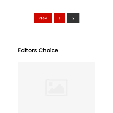
Posts
Prev
1
2
navigation
Editors Choice