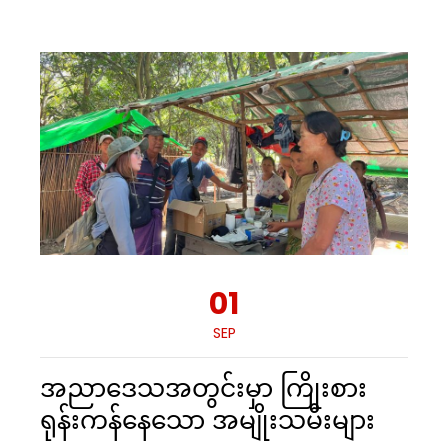
01
SEP
အညာဒေသအတွင်းမှာ ကြိုးစား
ရုန်းကန်နေသော အမျိုးသမီးများ