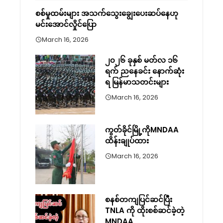
စစ်မှုထမ်းများ အသက်သွေးချွေးပေးဆပ်နေဟု
မင်းအောင်လှိုင်ပြော
March 16, 2026
၂၀၂၆ ခုနှစ် မတ်လ ၁၆
ရက် ညနေခင်း နောက်ဆုံး
ရ မြန်မာသတင်းများ
March 16, 2026
ကွတ်ခိုင်မြို့ကိုMNDAA
ထိန်းချုပ်ထား
March 16, 2026
စနစ်တကျပြင်ဆင်ပြီး
TNLA ကို ထိုးစစ်ဆင်ခဲ့တဲ့
MNDAA