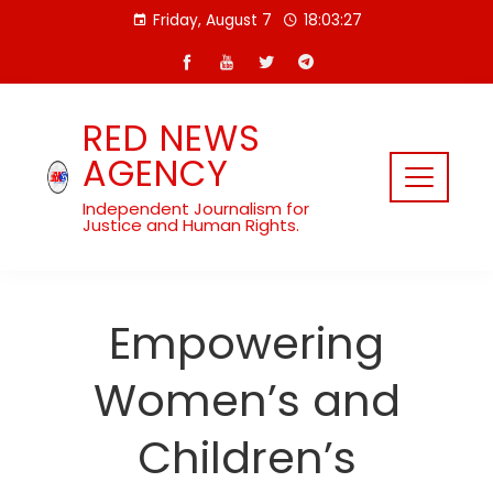
Skip
Friday, August 7
18:03:28
to
content
RED NEWS
AGENCY
Independent Journalism for
Justice and Human Rights.
Empowering
Women’s and
Children’s