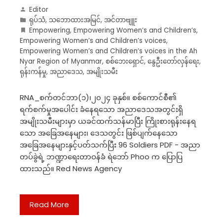
Editor
ရုပ်သံ
,
သဘောထားအမြင်
,
အင်တာဗျူး
Empowering
,
Empowering Women’s and Children’s
,
Empowering Women’s and Children’s voices
,
Empowering Women’s and Children’s voices in the Ah
Nyar Region of Myanmar
,
စစ်ဘေးရှောင်
,
နွေဦးတော်လှန်ရေး
,
ရုန်းကန်မှု
,
အညာဒေသ
,
အမျိုးသမီး
RNA_စက်တင်ဘာ(၁)၊၂၀၂၄ ခုနှစ်။ စစ်ကောင်စီ၏
ရက်စက်မှုအပေါင်း ခံနေရသော အညာဒေသအတွင်းရှိ
အမျိုးသမီးများမှာ ယခင်ထက်သန်မာပြီး ကြိုးစားရုန်းနေရ
သော အခြေအနေများ၊ ဒေသတွင်း ဖြစ်ပျက်နေသော
အခြေအနေများနှင့်ပတ်သက်ပြီး 96 Soldiers PDF - အညာ
တပ်ခွဲရဲ့ ဘဏ္ဍာရေးတာဝန်ခံ ရဲဘော် Phoo က ပြောပြ
ထားသည်။ Red News Agency
Read More