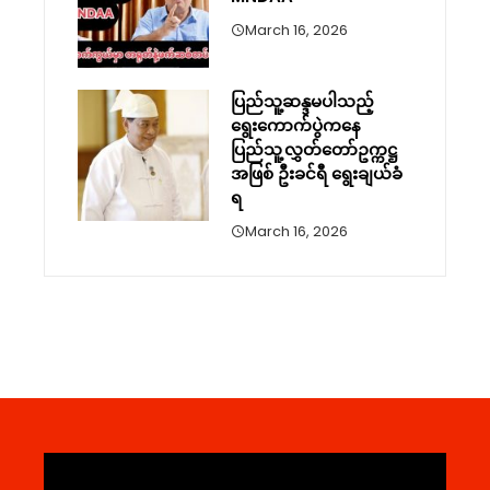
March 16, 2026
ပြည်သူ့ဆန္ဒမပါသည့်
ရွေးကောက်ပွဲကနေ
ပြည်သူ့လွှတ်တော်ဥက္ကဋ္ဌ
အဖြစ် ဦးခင်ရီ ရွေးချယ်ခံ
ရ
March 16, 2026