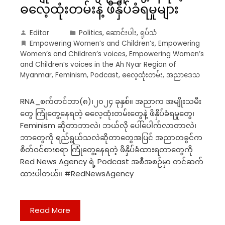
ဓလေ့ထုံးတမ်းနဲ့ ဖိနှိပ်ခံရမှုများ
Editor
Politics
,
ဆောင်းပါး
,
ရုပ်သံ
Empowering Women’s and Children’s
,
Empowering
Women’s and Children’s voices
,
Empowering Women’s
and Children’s voices in the Ah Nyar Region of
Myanmar
,
Feminism
,
Podcast
,
ဓလေ့ထုံးတမ်း
,
အညာဒေသ
RNA_စက်တင်ဘာ(၈)၊၂၀၂၄ ခုနှစ်။ အညာက အမျိုးသမီး
တွေ ကြုံတွေ့နေရတဲ့ ဓလေ့ထုံးတမ်းတွေနဲ့ ဖိနှိပ်ခံရမှုတွေ၊
Feminism ဆိုတာဘာလဲ၊ ဘယ်လို ပေါ်ပေါက်လာတာလဲ၊
ဘာတွေကို ရည်ရွယ်သလဲဆိုတာတွေအပြင် အညာတခွင်က
စိတ်ဝင်စားစရာ ကြုံတွေ့နေရတဲ့ ဖိနှိပ်ခံထားရတာတွေကို
Red News Agency ရဲ့ Podcast အစီအစဉ်မှာ တင်ဆက်
ထားပါတယ်။ #RedNewsAgency
Read More