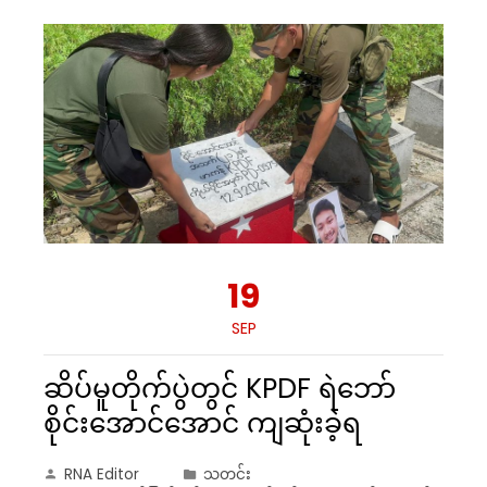
19
SEP
ဆိပ်မူတိုက်ပွဲတွင် KPDF ရဲဘော်
စိုင်းအောင်အောင် ကျဆုံးခဲ့ရ
RNA Editor
သတင်း