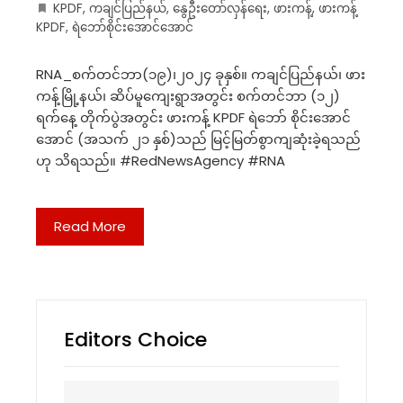
KPDF
,
ကချင်ပြည်နယ်
,
နွေဦးတော်လှန်ရေး
,
ဖားကန့်
,
ဖားကန့်
KPDF
,
ရဲဘော်စိုင်းအောင်အောင်
RNA_စက်တင်ဘာ(၁၉)၊၂၀၂၄ ခုနှစ်။ ကချင်ပြည်နယ်၊ ဖား
ကန့်မြို့နယ်၊ ဆိပ်မူကျေးရွာအတွင်း စက်တင်ဘာ (၁၂)
ရက်နေ့ တိုက်ပွဲအတွင်း ဖားကန့် KPDF ရဲဘော် စိုင်းအောင်
အောင် (အသက် ၂၁ နှစ်)သည် မြင့်မြတ်စွာကျဆုံးခဲ့ရသည်
ဟု သိရသည်။ #RedNewsAgency #RNA
Read More
Editors Choice