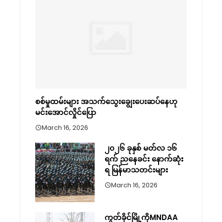
စစ်မှုထမ်းများ အသက်သွေးချွေးပေးဆပ်နေဟု
မင်းအောင်လှိုင်ပြော
March 16, 2026
၂၀၂၆ ခုနှစ် မတ်လ ၁၆
ရက် ညနေခင်း နောက်ဆုံး
ရ မြန်မာသတင်းများ
March 16, 2026
ကွတ်ခိုင်မြို့ကိုMNDAA