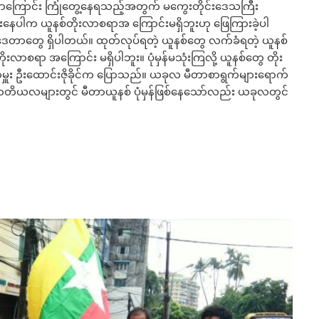
ာကြောင်း ကြုံတွေ့နေရသည့်အတွက် မကွေးတိုင်းဒေသကြီး
ှန်သုံးနေပါက ယူနစ်တိုးလာစရာအ ကြောင်းမရှိဘူးဟု ဖြေကြားခဲ့ပါ
့ ဒေတာတွေ ရှိပါတယ်။ ထုတ်လုပ်ရတဲ့ ယူနစ်တွေ လက်ခံရတဲ့ ယူနစ်
ုးလာစရာ အကြောင်း မရှိပါဘူး။ ပုံမှန်မသုံးကြလို့ ယူနစ်တွေ တိုး
မှူး ဦးထောင်းဇိုခိုင်က ပြောသည်။ ယခုလ မီတာစာရွက်များရောက်
တတိယလများတွင် မီတာယူနစ် ပုံမှန်ဖြစ်နေသော်လည်း ယခုလတွင်