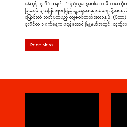
ရန်ကုန်၊ ဇူလိုင် ၁ ရက်။ “ပြည်သူ့ဆန္ဒမပါသော မီတာခ တိုးမြှင
ခြင်းရပ် ချက်ခြင်းရပ်၊ ပြည်သူ့ဆန္ဒအရေးပေးရေး ဒို့အရေး 
ပြောင်းလဲ သတ်မှတ်မည့် လျှစ်စစ်ဓာတ်အားခနှုန်း (မီတာ
ဇူလိုင်လ ၁ ရက်နေ့က ပုဇွန်တောင် မြို့နယ်အတွင်း လှည
Read More