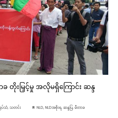
တိုးမြှင့်မှု အလိုမရှိကြောင်း ဆန္ဒ
ရုပ်သံ
,
သတင်း
NLD
,
NLDအစိုးရ
,
ဆန္ဒပြ
,
မီတာခ