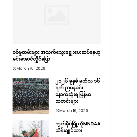
စစ်မှုထမ်းများ အသက်သွေးချွေးပေးဆပ်နေဟု
မင်းအောင်လှိုင်ပြော
March 16, 2026
၂၀၂၆ ခုနှစ် မတ်လ ၁၆
ရက် ညနေခင်း
နောက်ဆုံးရ မြန်မာ
သတင်းများ
March 16, 2026
ကွတ်ခိုင်မြို့ကိုMNDAA
ထိန်းချုပ်ထား