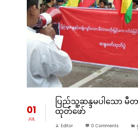
ပြည်သူ့ဆန္ဒမပါသော မီတာခ 
01
ထုတ်ဖော်
JUL
Editor
0 Comments