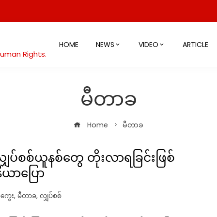
HOME
NEWS
VIDEO
ARTICLE
Human Rights.
မီတာခ
Home
မီတာခ
လျှပ်စစ်ယူနစ်တွေ တိုးလာရခြင်းဖြစ်
နီယာပြော
ကွေး
,
မီတာခ
,
လျှပ်စစ်