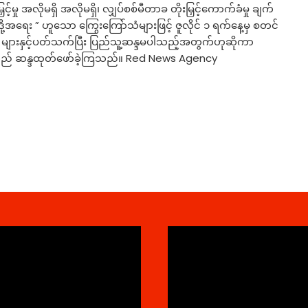
့်မှု အလိုမရှိ အလိုမရှိ၊ လျှပ်စစ်မီတာခ တိုးမြှင့်ကောက်ခံမှု ချက်
ဒို့အရေး ” ဟူသော ကြွေးကြော်သံများဖြင့် ဇူလိုင် ၁ ရက်နေ့မှ စတင်
) များနှင့်ပတ်သက်ပြီး ပြည်သူ့ဆန္ဒမပါသည့်အတွက်ဟုဆိုကာ
့်လည် ဆန္ဒထုတ်ဖော်ခဲ့ကြသည်။ Red News Agency