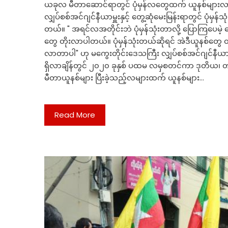
ယခုလ မီတာဆောင်ရာတွင် ပုံမှန်လတွေထက် ယူနစ်များလ
လျှပ်စစ်အင်ဂျင်နီယာမှူးနှင့် တွေ့ဆုံမေးမြန်းရာတွင် ပုံမ
တယ်။ " အရင်လအတိုင်းဘဲ ပုံမှန်သုံးတာလို့ ပြောကြပေမဲ
တွေ တိုးလာပါတယ်။ ပုံမှန်သုံးတယ်ဆိုရင် အဲဒီယူနစ်တွေ တိ
လာတာပါ" ဟု မကွေးတိုင်းဒေသကြီး လျှပ်စစ်အင်ဂျင်နီယာ
ရှိလာချိန်တွင် ၂၀၂၀ ခုနှစ် ပထမ လမှစတင်ကာ ဒုတိယ၊ 
မီတာယူနစ်များ ပြီးခဲ့သည့်လများထက် ယူနစ်များ…
Read More