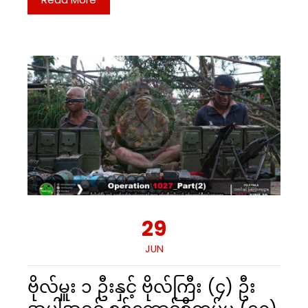
29
JUN
ဗိုလ်မှူး ၁ ဦးနှင့် ဗိုလ်ကြီး (၄) ဦး