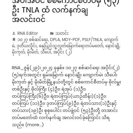
အပါအဝင် စစ်ကောင်စီတပ်မှ (၅၃)
ဦး TNLA ထံ လက်နက်ချ
အလင်းဝင်
RNA Editor
သတင်း
၁၀၂၇ စစ်ဆင်ရေး
,
DPLA
,
MDY-PDF
,
PSLF/TNLA
,
ကျောက်
မဲ
,
ဒုတိယလှိုင်း
,
ဓနုပြည်သူ့လွတ်မြောက်ရေးတပ်မတော်
,
နောင်ချို
,
မိုးကုတ်
,
မိုးမိတ်
,
သီပေါ
,
အပိုင်း (၂)
RNA_ဇွန်(၂၉)၊၂၀၂၄ ခုနှစ်။ ၁၀၂၇ စစ်ဆင်ရေး အပိုင်း(၂)
(၅)ရက်အတွင်း ရှမ်းမြောက် နောင်ချို၊ ကျောက်မဲ၊ သီပေါ၊
မိုးကုတ် နှင့် မိုးမိတ်မြို့နယ်တို့တွင် စစ်ကောင်စီတပ်မှ ဗိုလ်မှူး
တစ်ဦးနှင့် ဗိုလ်ကြီး (၄)ဦး၊ ရဲအုပ် (၁)ဦး၊
တပ်ကြပ်ကြီး(၆)ဦး၊ ရဲတပ်ကြပ်(ယာဉ်ထိန်း)(၁)ဦး၊
တပ်ကြပ် (၁၁)ဦး၊ ဒုတပ်ကြပ်(၉)ဦး၊ ရဲတပ်သား(၁)ဦးနှင့်
တပ်သား(၁၉)ဦး စုစုပေါင်း တပ်ဖွဲ့ဝင် (၅၃)ဦးတို့ တအာင်း
တပ်မတော်ထံ လက်နက်ချ အလင်းဝင်ခဲ့ကြောင်း သိရ
သည်။ (more…)