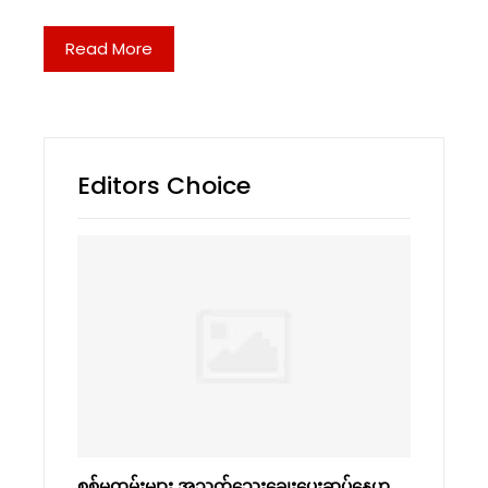
Read More
Editors Choice
စစ်မှုထမ်းများ အသက်သွေးချွေးပေးဆပ်နေဟု