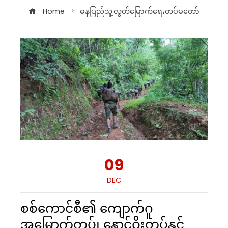
Home
ဓနုပြည်သူ့လွတ်မြောက်ရေးတပ်မတော်
09
DEC
စစ်ကောင်စီ၏ ကျောက်ဂူ
အမြောက်တပ်၊ နောင်ဝိုးတပ်နှင့်