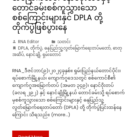
တောင်ခမ်းစစ်ကူသွားသော
စစ်ကြောင်းများနှင် DPLA တို့
တိုက်ပွဲဖြစ်ပွားနေ
RNA Editor
သတင်း
DPLA
,
‌တိုက်ပွဲ
,
ဓနုပြည်သူ့လွတ်မြောက်ရေးတပ်မတော်
,
ဓာတု
အဆိပ်
,
နောင်ချို
,
ရှမ်းတောင်
RNA_ဒီဇင်ဘာ(၉)၊၂၀၂၄ခုနှစ်။ ရှမ်းပြည်နယ်တောင်ပိုင်း၊
ရပ်စောက်မြို့နယ်၊ ကျောက်ဂူဒေသတွင် စစ်ကောင်စီ၏
ကျောက်ဂူအမြောက်တပ် (အမတ ၃၄၉)၊ နောင်ဝိုးတပ်
(ခလရ ၂၉၂) နှင့် နောင်ချိုမြို့နယ် တောင်ခမ်းသို့ ရပ်စောက်
မှစစ်ကူသွားသော စစ်ကြောင်းများနှင့် ဓနုပြည်သူ့
လွတ်မြောက်ရေးတပ်တော် (DPLA) တို့ တိုက်ပွဲပြင်းထန်နေ
ကြောင်း သိရသည်။ (more…)
Read More