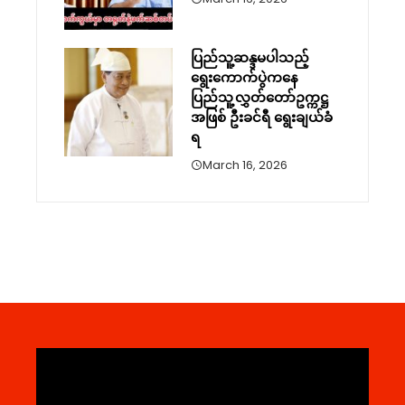
ပြည်သူ့ဆန္ဒမပါသည့်
ရွေးကောက်ပွဲကနေ
ပြည်သူ့လွှတ်တော်ဥက္ကဋ္ဌ
အဖြစ် ဦးခင်ရီ ရွေးချယ်ခံ
ရ
March 16, 2026