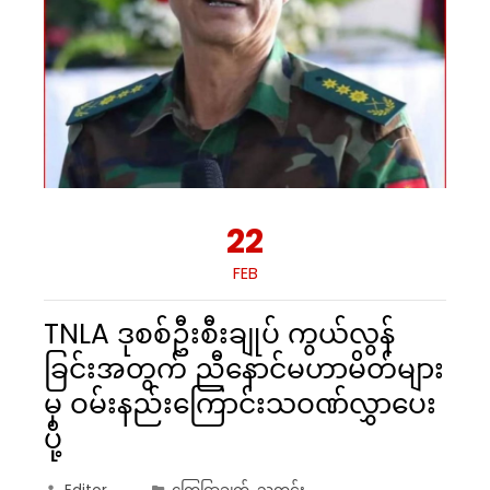
22
FEB
TNLA ဒုစစ်ဦးစီးချုပ် ကွယ်လွန်
ခြင်းအတွက် ညီနောင်မဟာမိတ်များ
မှ ဝမ်းနည်းကြောင်းသဝဏ်လွှာပေး
ပို့