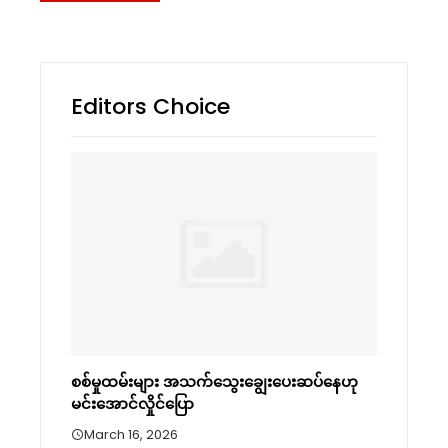
Editors Choice
စစ်မှုထမ်းများ အသက်သွေးချွေးပေးဆပ်နေဟု
မင်းအောင်လှိုင်ပြော
March 16, 2026