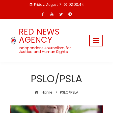
Skip
Friday, August 7
02:00:44
to
content
RED NEWS
AGENCY
Independent Journalism for
Justice and Human Rights.
PSLO/PSLA
Home
PSLO/PSLA