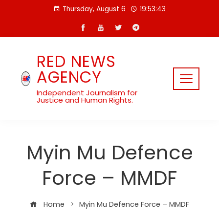
Skip
Thursday, August 6
19:53:43
to
content
RED NEWS
AGENCY
Independent Journalism for
Justice and Human Rights.
Myin Mu Defence
Force – MMDF
Home
Myin Mu Defence Force – MMDF