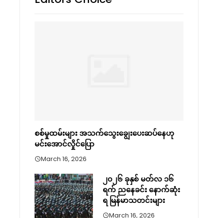
စစ်မှုထမ်းများ အသက်သွေးချွေးပေးဆပ်နေဟု
မင်းအောင်လှိုင်ပြော
March 16, 2026
၂၀၂၆ ခုနှစ် မတ်လ ၁၆
ရက် ညနေခင်း နောက်ဆုံး
ရ မြန်မာသတင်းများ
March 16, 2026