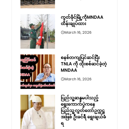
ကွတ်ခိုင်မြို့ကိုMNDAA
ထိန်းချုပ်ထား
March 16, 2026
စနစ်တကျပြင်ဆင်ပြီး
TNLA ကို ထိုးစစ်ဆင်ခဲ့တဲ့
MNDAA
March 16, 2026
ပြည်သူ့ဆန္ဒမပါသည့်
ရွေးကောက်ပွဲကနေ
ပြည်သူ့လွှတ်တော်ဥက္ကဋ္ဌ
အဖြစ် ဦးခင်ရီ ရွေးချယ်ခံ
ရ