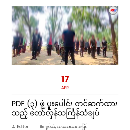
17
APR
PDF (၃) ဖွဲ့ ပူးပေါင်း တင်ဆက်ထား
သည့် တော်လှန်သင်္ကြန်သံချပ်
Editor
ရုပ်သံ
,
သဘောထားအမြင်