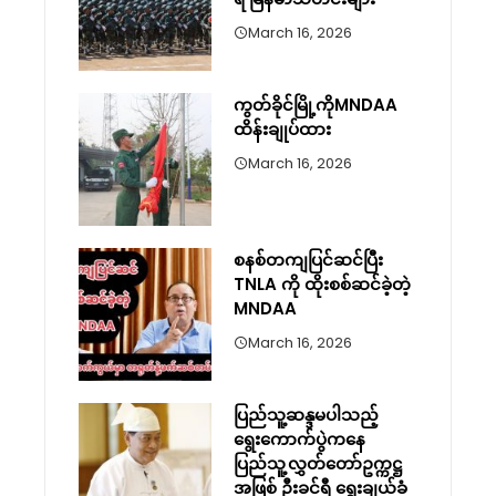
March 16, 2026
ကွတ်ခိုင်မြို့ကိုMNDAA
ထိန်းချုပ်ထား
March 16, 2026
စနစ်တကျပြင်ဆင်ပြီး
TNLA ကို ထိုးစစ်ဆင်ခဲ့တဲ့
MNDAA
March 16, 2026
ပြည်သူ့ဆန္ဒမပါသည့်
ရွေးကောက်ပွဲကနေ
ပြည်သူ့လွှတ်တော်ဥက္ကဋ္ဌ
အဖြစ် ဦးခင်ရီ ရွေးချယ်ခံ