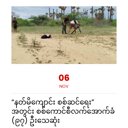
06
NOV
“နတ်မိကျောင်း စစ်ဆင်ရေး”
အတွင်း စစ်ကောင်စီလက်အောက်ခံ
(၉၇) ဦးသေဆုံး