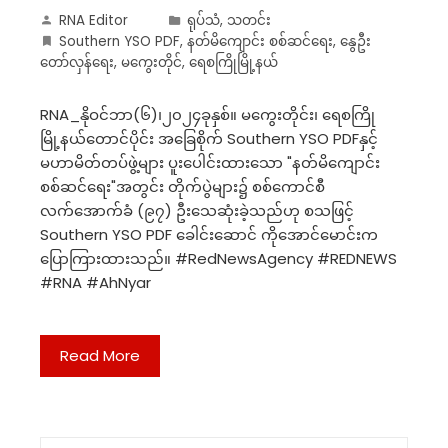
RNA Editor
ရုပ်သံ
,
သတင်း
Southern YSO PDF
,
နတ်မိကျောင်း စစ်ဆင်ရေး
,
နွေဦး
တော်လှန်ရေး
,
မကွေးတိုင်
,
ရေစကြိုမြို့နယ်
RNA_နိုဝင်ဘာ(၆)၊၂၀၂၄ခုနှစ်။ မကွေးတိုင်း၊ ရေစကြို
မြို့နယ်တောင်ပိုင်း အခြေစိုက် Southern YSO PDFနှင့်
မဟာမိတ်တပ်ဖွဲ့များ ပူးပေါင်းထားသော "နတ်မိကျောင်း
စစ်ဆင်ရေး"အတွင်း တိုက်ပွဲများ၌ စစ်ကောင်စီ
လက်အောက်ခံ (၉၇) ဦးသေဆုံးခဲ့သည်ဟု စသဖြင့်
Southern YSO PDF ခေါင်းဆောင် ကိုအောင်မောင်းက
ပြောကြားထားသည်။ #RedNewsAgency #REDNEWS
#RNA #AhNyar
Read More