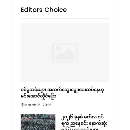
Editors Choice
စစ်မှုထမ်းများ အသက်သွေးချွေးပေးဆပ်နေဟု
မင်းအောင်လှိုင်ပြော
March 16, 2026
၂၀၂၆ ခုနှစ် မတ်လ ၁၆
ရက် ညနေခင်း နောက်ဆုံး
ရ မြန်မာသတင်းများ