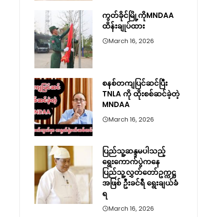
ကွတ်ခိုင်မြို့ကိုMNDAA
ထိန်းချုပ်ထား
March 16, 2026
စနစ်တကျပြင်ဆင်ပြီး
TNLA ကို ထိုးစစ်ဆင်ခဲ့တဲ့
MNDAA
March 16, 2026
ပြည်သူ့ဆန္ဒမပါသည့်
ရွေးကောက်ပွဲကနေ
ပြည်သူ့လွှတ်တော်ဥက္ကဋ္ဌ
အဖြစ် ဦးခင်ရီ ရွေးချယ်ခံ
ရ
March 16, 2026