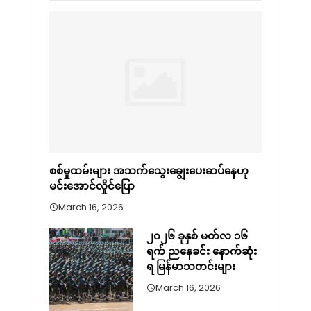
စစ်မှုထမ်းများ အသက်သွေးချွေးပေးဆပ်နေဟု
မင်းအောင်လှိုင်ပြော
March 16, 2026
၂၀၂၆ ခုနှစ် မတ်လ ၁၆
ရက် ညနေခင်း နောက်ဆုံး
ရ မြန်မာသတင်းများ
March 16, 2026