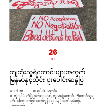
26
JUL
ကျဆုံးသူရဲကောင်းများအတွက်
မြန်မာနှင့်ထိုင်း ပူးပေါင်းဆန္ဒပြ
Editor
ရုပ်သံ
,
သတင်း
ကိုဂျင်မီ
,
ကိုဖြိုးဇေယျာသော်
,
ကိုလှမျိုးအောင်
,
ကိုအောင်သူရ
ဇော်
,
စစ်အာဏာရှင် တော်လှန်ရေး
,
နွေဦးတော်လှန်ရေး
,
သူရဲကောင်း