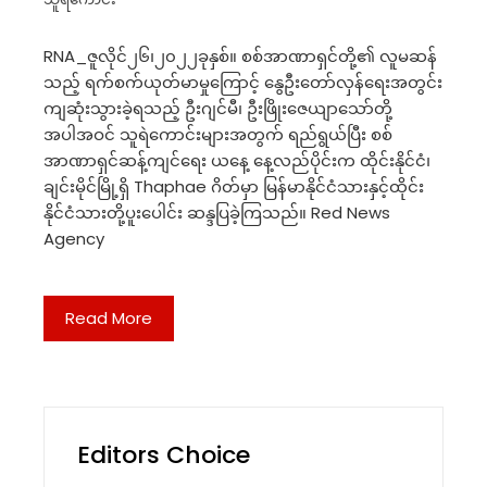
RNA_ဇူလိုင်၂၆၊၂၀၂၂ခုနှစ်။ စစ်အာဏာရှင်တို့၏ လူမဆန်
သည့် ရက်စက်ယုတ်မာမှုကြောင့် နွေဦးတော်လှန်ရေးအတွင်း
ကျဆုံးသွားခဲ့ရသည့် ဦးဂျင်မီ၊ ဦးဖြိုးဇေယျာသော်တို့
အပါအဝင် သူရဲကောင်းများအတွက် ရည်ရွယ်ပြီး စစ်
အာဏာရှင်ဆန့်ကျင်ရေး ယနေ့ နေ့လည်ပိုင်းက ထိုင်းနိုင်ငံ၊
ချင်းမိုင်မြို့ရှိ Thaphae ဂိတ်မှာ မြန်မာနိုင်ငံသားနှင့်ထိုင်း
နိုင်ငံသားတို့ပူးပေါင်း ဆန္ဒပြခဲ့ကြသည်။ Red News
Agency
Read More
Editors Choice