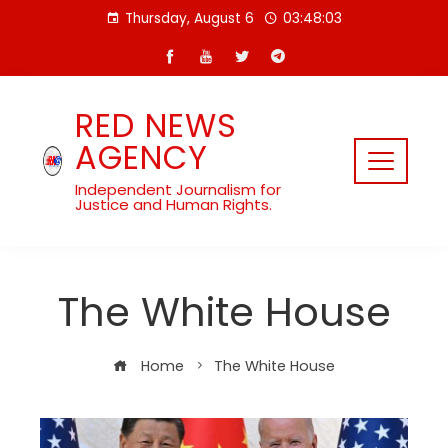
Skip
Thursday, August 6
03:48:03
to
content
RED NEWS
AGENCY
Independent Journalism for
Justice and Human Rights.
The White House
Home
The White House