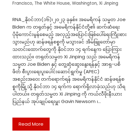
Francisco
,
The White House
,
Washington
,
Xi Jinping
RNA_နိုဝင်ဘာ(၁၆)၊၂၀၂၃ ခုနှစ်။ အမေရိကန် သမ္မတ Joe
Biden က တရုတ်နှင့် အမေရိကန်နိုင်ငံတို့၏ ဆက်ဆံရေး
ပိုမိုကောင်းမွန်စေမည့် အလှည့်အပြောင်းဖြစ်ပေါ်ရေးကြိုးစား
သွားမည်ဟု ဆန်ဖရန်စစ္စကို မသွားခင် အိမ်ဖြူတော်မှာ
သတင်းထောက်တွေကို နိုဝင်ဘာ ၁၄ ရက်နေ့က ပြောကြား
ထားသည်။ တရုတ်သမ္မတ Xi Jinping သည် အမေရိကန်
သမ္မတ Joe Biden နှင့် တွေ့ဆုံဆွေးနွေးရန်နှင့် အာရှ-ပစိ
ဖိတ် စီးပွားရေးပူးပေါင်းဆောင်ရွက်မှု (APEC)
အစည်းအဝေး တက်ရောက်ရန် အမေရိကန်နိုင်ငံ ဆန်ဖရန်စ
စ္စကိုမြို့သို့ နိုဝင်ဘာ ၁၄ ရက်က ရောက်ရှိလာခဲ့သည်ဟု သိရ
ပါတယ်။ တရုတ်သမ္မတ Xi Jinping ကို ကယ်လီဖိုးနီးယား
ပြည်နယ် အုပ်ချုပ်ရေးမှူး Gavin Newsom ၊…
Read More