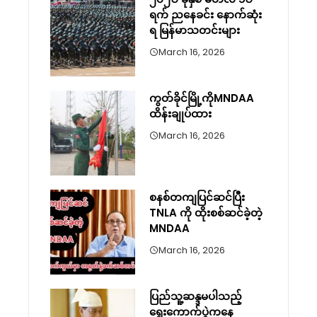
ရက် ညနေခင်း နောက်ဆုံး
ရ မြန်မာသတင်းများ
March 16, 2026
ကွတ်ခိုင်မြို့ကိုMNDAA
ထိန်းချုပ်ထား
March 16, 2026
စနစ်တကျပြင်ဆင်ပြီး
TNLA ကို ထိုးစစ်ဆင်ခဲ့တဲ့
MNDAA
March 16, 2026
ပြည်သူ့ဆန္ဒမပါသည့်
ရွေးကောက်ပွဲကနေ