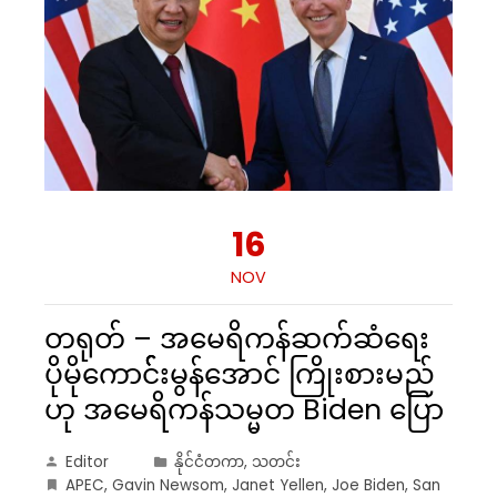
16
NOV
တရုတ် – အမေရိကန်ဆက်ဆံရေး
ပိုမိုကောင်််းမွန်အောင် ကြိုးစားမည်
ဟု အမေရိကန်သမ္မတ Biden ပြော
Editor
နိုင်ငံတကာ
,
သတင်း
APEC
,
Gavin Newsom
,
Janet Yellen
,
Joe Biden
,
San