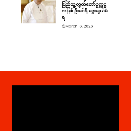
ပြည်သူ့လွှတ်တော်ဥက္ကဋ္ဌ
အဖြစ် ဦးခင်ရီ ရွေးချယ်ခံ
ရ
March 16, 2026