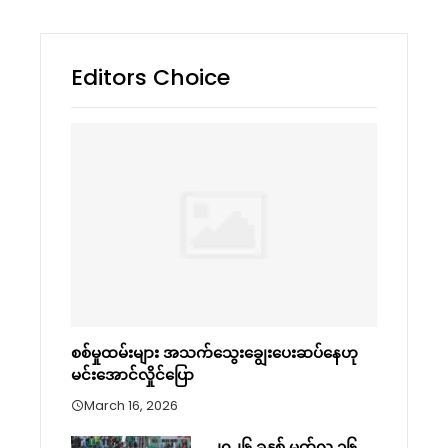
Editors Choice
စစ်မှုထမ်းများ အသက်သွေးချွေးပေးဆပ်နေဟု
မင်းအောင်လှိုင်ပြော
March 16, 2026
၂၀၂၆ ခုနှစ် မတ်လ ၁၆