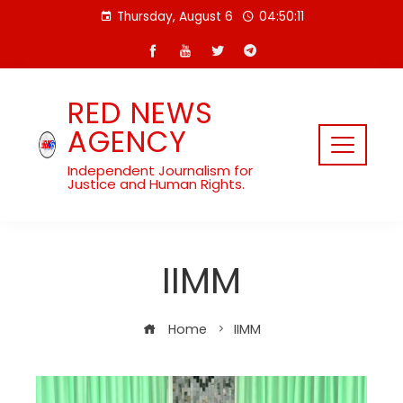
Skip
Thursday, August 6
04:50:11
to
content
RED NEWS
AGENCY
Independent Journalism for
Justice and Human Rights.
IIMM
Home
IIMM