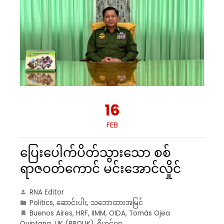
16
FEB
ပြေးပေါက်ပိတ်သွားသော စစ်
ရာဇဝတ်ကောင် မင်းအောင်လှိုင်
RNA Editor
Politics
,
ဆောင်းပါး
,
သဘောထားအမြင်
Buenos Aires
,
HRF
,
IIMM
,
OIDA
,
Tomás Ojea
Quintana
,
UK (BROUK)
,
ရိုဟင်ဂျာ