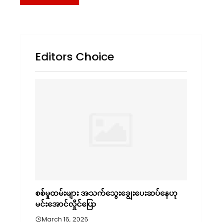
Editors Choice
စစ်မှုထမ်းများ အသက်သွေးချွေးပေးဆပ်နေဟု
မင်းအောင်လှိုင်ပြော
March 16, 2026