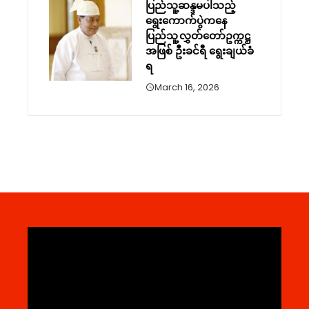
ပြည်သူ့ဆန္ဒမပါသည့်
ရွေးကောက်ပွဲကနေ
ပြည်သူ့လွှတ်တော်ဥက္ကဋ္ဌ
အဖြစ် ဦးခင်ရီ ရွေးချယ်ခံ
ရ
March 16, 2026