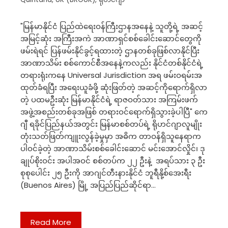
"မြန်မာနိုင်ငံ ပြည်ထဲရေးဝန်ကြီးဌာနအနေနဲ့ သူတို့ရဲ့ အဆင့်
အမြင့်ဆုံး အကြီးအကဲ အာဏာရှင်စစ်ခေါင်းဆောင်တွေကို
ဖမ်းရဲရင် ပြန်ဖမ်းနိုင်ခွင့်ရထားတဲ့ ဌာနတစ်ခုဖြစ်လာနိုင်ပြီး
အာဏာသိမ်း စစ်ကောင်စီအနေနဲ့ကလည်း နိုင်ငံတစ်နိုင်ငံရဲ့
တရားရုံးကနေ Universal Jurisdiction အရ ဖမ်းဝရမ်းအ
ထုတ်ခံရပြီး အရေးယူခံဖို့ ဆုံးဖြတ်တဲ့ အဆင့်ကိုရောက်ရှိလာ
တဲ့ ပထမဦးဆုံး မြန်မာနိုင်ငံရဲ့ ရာဇဝတ်သား အကြမ်းဖက်
အဖွဲ့အစည်းတစ်ခုအဖြစ် တရားဝင်ရောက်ရှိသွားခဲ့ပါပြီ" ကေ
ဂျီ ရခိုင်ပြည်နယ်အတွင်း မြန်မာစစ်တပ်ရဲ့ ရိုဟင်ဂျာလူမျိုး
တုံးသတ်ဖြတ်ကျူးလွန်ခဲ့မှုမှာ အဓိက တာဝန်ရှိသူနေရာက
ပါဝင်ခဲ့တဲ့ အာဏာသိမ်းစစ်ခေါင်းဆောင် မင်းအောင်လှိုင်၊ ဒု
ချုပ်စိုးဝင်း အပါအဝင် စစ်တပ်က ၂၂ ဦးနဲ့ အရပ်သား ၃ ဦး
စုစုပေါင်း ၂၅ ဦးကို အာဂျင်တီးနားနိုင်ငံ ဘူရီနို့စ်အေးရီး
(Buenos Aires) မြို့ အပြည်ပြည်ဆိုင်ရာ…
Read More