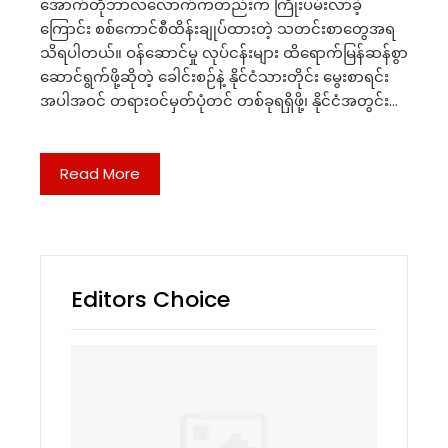
အောက်တိုဘာလလောက်ကတည်းက ကြိုးပမ်းလာခဲ့
ကြောင်း စစ်ကောင်စီထိန်းချုပ်ထားတဲ့ သတင်းစာတွေအရ
သိရပါတယ်။ ဝန်ဆောင်မှု လုပ်ငန်းများ ထိရောက်မြန်ဆန်စွာ
ဆောင်ရွက်ဖို့ဆိုတဲ့ ခေါင်းစဉ်နဲ့ နိုင်ငံသားတိုင်း မွေးစာရင်း
အပါအဝင် တရားဝင်မှတ်ပုံတင် တစ်ခုရရှိဖို့၊ နိုင်ငံအတွင်း…
Read More
Editors Choice