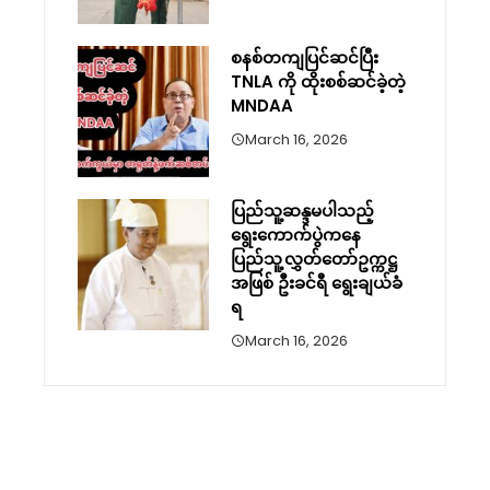
စနစ်တကျပြင်ဆင်ပြီး
TNLA ကို ထိုးစစ်ဆင်ခဲ့တဲ့
MNDAA
March 16, 2026
ပြည်သူ့ဆန္ဒမပါသည့်
ရွေးကောက်ပွဲကနေ
ပြည်သူ့လွှတ်တော်ဥက္ကဋ္ဌ
အဖြစ် ဦးခင်ရီ ရွေးချယ်ခံ
ရ
March 16, 2026