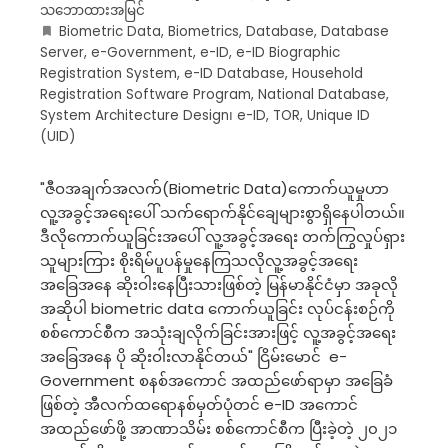
သဘောထားအမြင်
Biometric Data
,
Biometrics
,
Database
,
Database
Server
,
e-Government
,
e-ID
,
e-ID Biographic
Registration System
,
e-ID Database
,
Household
Registration Software Program
,
National Database
,
System Architecture Design၊ e-ID
,
TOR
,
Unique ID
(UID)
"ဇီဝအချက်အလက်(Biometric Data)ကောက်ယူမှုဟာ
လူ့အခွင့်အရေးပေါ် သက်ရောက်နိုင်ချေများစွာရှိနေပါတယ်။
ဒီလိုကောက်ယူခြင်းအပေါ် လူ့အခွင့်အရေး တက်ကြွလှုပ်ရှား
သူများကြား စိုးရိမ်ပူပန်မှုနေကြသလိုလူ့အခွင့်အရေး
အခြေအနေ ဆိုးဝါးနေပြီးသားဖြစ်တဲ့ မြန်မာနိုင်ငံမှာ အခုလို
အဆိုပါ biometric data ကောက်ယူခြင်း လုပ်ငန်းစဉ်ကို
စစ်ကောင်စီက အသုံးချလိုက်ခြင်းအားဖြင့် လူ့အခွင့်အရေး
အခြေအနေ ပို ဆိုးဝါးလာနိုင်တယ်" ငြိမ်းမောင် e-
Government စနစ်အကောင် အထည်ဖော်ရာမှာ အခြေခံ
ဖြစ်တဲ့ အီလက်ထရောနစ်မှတ်ပုံတင် e-ID အကောင်
အထည်ဖော်ဖို့ အာဏာသိမ်း စစ်ကောင်စီက ပြီးခဲ့တဲ့ ၂၀၂၁