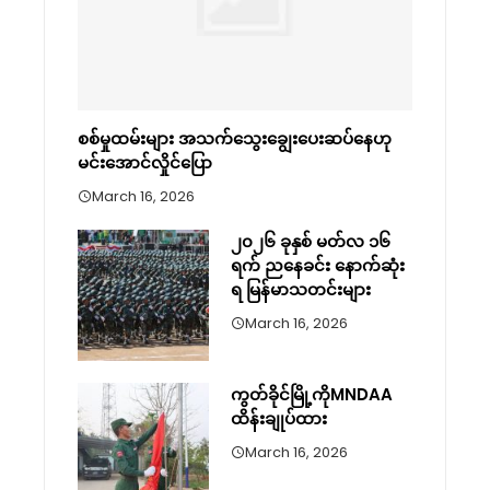
စစ်မှုထမ်းများ အသက်သွေးချွေးပေးဆပ်နေဟု
မင်းအောင်လှိုင်ပြော
March 16, 2026
၂၀၂၆ ခုနှစ် မတ်လ ၁၆
ရက် ညနေခင်း နောက်ဆုံး
ရ မြန်မာသတင်းများ
March 16, 2026
ကွတ်ခိုင်မြို့ကိုMNDAA
ထိန်းချုပ်ထား
March 16, 2026