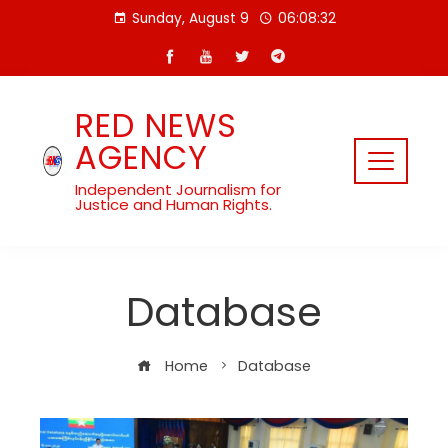
Skip
Sunday, August 9
06:08:32
to
content
RED NEWS
AGENCY
Independent Journalism for
Justice and Human Rights.
Database
Home
Database