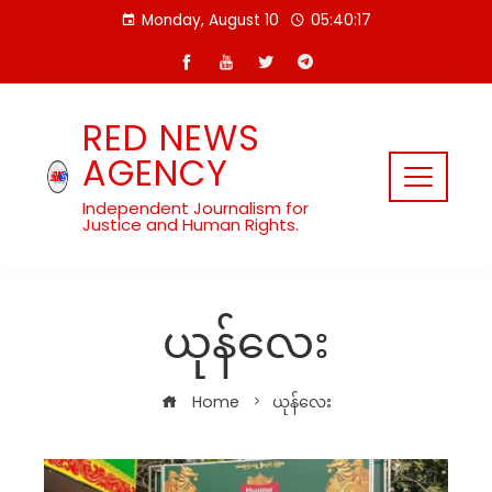
Skip
Monday, August 10
05:40:17
to
content
RED NEWS
AGENCY
Independent Journalism for
Justice and Human Rights.
ယုန်လေး
Home
ယုန်လေး