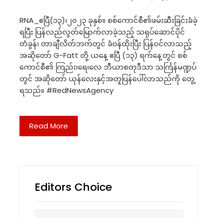
RNA_ဧပြီ(၁၃)၊၂၀၂၃ ခုနှစ်။ စစ်ကောင်စီ၏ဖမ်းဆီးခြင်းခံခဲ့
ရပြီး ပြန်လည်လွတ်မြောက်လာခဲ့သည့် သရုပ်ဆောင်ပိုင်
တံခွန်၊ တာချီလိတ်ဘက်တွင် ခံဝန်ထိုးပြီး ပြန်ဝင်လာသည့်
အဆိုတော် G-Fatt တို့ ယနေ့ ဧပြီ (၁၃) ရက်နေ့တွင် စစ်
ကောင်စီ၏ ကြည်း၊ရေ၊လေ ဘီယာစတုဒီသာ သင်္ကြန်မဏ္ဍပ်
တွင် အဆိုတော် ယုန်လေးနှင့်အတူပြန်ပေါ်လာသည်ကို တွေ့
ရသည်။ #RedNewsAgency
Read More
Editors Choice