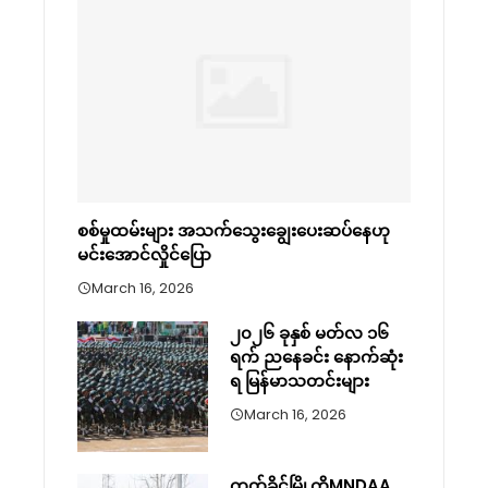
စစ်မှုထမ်းများ အသက်သွေးချွေးပေးဆပ်နေဟု
မင်းအောင်လှိုင်ပြော
March 16, 2026
၂၀၂၆ ခုနှစ် မတ်လ ၁၆
ရက် ညနေခင်း နောက်ဆုံး
ရ မြန်မာသတင်းများ
March 16, 2026
ကွတ်ခိုင်မြို့ကိုMNDAA