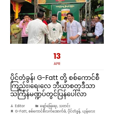
13
APR
ပိုင်တံခွန်၊ G-Fatt တို့ စစ်ကောင်စီ
ကြည်း၊ရေ၊လေ ဘီယာစတုဒီသာ
သင်္ကြန်မဏ္ဍပ်တွင်ပြန်ပေါ်လာ
Editor
ဖျော်ဖြေရေး
,
သတင်း
G-Fatt
,
စစ်ကောင်စီလက်အောက်ခံ
,
ပိုင်တံခွန်
,
ယုန်လေး