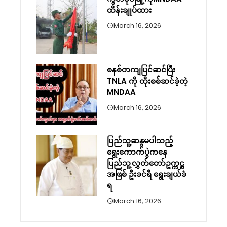
ထိန်းချုပ်ထား
March 16, 2026
စနစ်တကျပြင်ဆင်ပြီး
TNLA ကို ထိုးစစ်ဆင်ခဲ့တဲ့
MNDAA
March 16, 2026
ပြည်သူ့ဆန္ဒမပါသည့်
ရွေးကောက်ပွဲကနေ
ပြည်သူ့လွှတ်တော်ဥက္ကဋ္ဌ
အဖြစ် ဦးခင်ရီ ရွေးချယ်ခံ
ရ
March 16, 2026