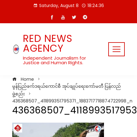
Skip
Saturday, August 8
18:24:36
to
content
RED NEWS
AGENCY
Independent Journalism for
Justice and Human Rights.
Home
မွန်ပြည်ဖက်ဒရယ်ကောင်စီ အုပ်ချုပ်ရေးကော်မတီ ပြန်လည်
ဖွဲ့စည်း
436368507_411899351795371_1883717718874722998_n
436368507_4118993517953