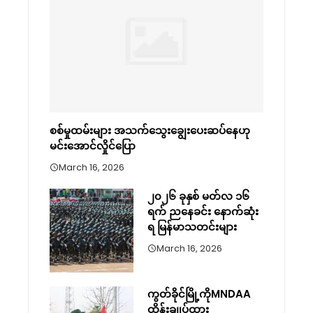
စစ်မှုထမ်းများ အသက်သွေးချွေးပေးဆပ်နေဟု
မင်းအောင်လှိုင်ပြော
March 16, 2026
၂၀၂၆ ခုနှစ် မတ်လ ၁၆
ရက် ညနေခင်း နောက်ဆုံး
ရ မြန်မာသတင်းများ
March 16, 2026
ကွတ်ခိုင်မြို့ကိုMNDAA
ထိန်းချုပ်ထား