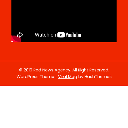
© 2019 Red News Agency. All Right Reserved.
WordPress Theme
|
Viral Mag
by HashThemes