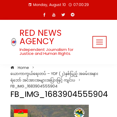
Skip
Monday, August 10
07:00:29
to
content
RED NEWS
AGENCY
Independent Journalism for
Justice and Human Rights.
Home
ယောကာကွယ်ရေးတပ် – YDF (၂)နှစ်ပြည့် အခမ်းအနား
ရဲ‌ဘော် အင်အားအများအပြားဖြင့် ကျင်းပ
FB_IMG_1683904555904
FB_IMG_1683904555904