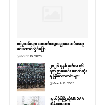
စစ်မှုထမ်းများ အသက်သွေးချွေးပေးဆပ်နေဟု
မင်းအောင်လှိုင်ပြော
March 16, 2026
၂၀၂၆ ခုနှစ် မတ်လ ၁၆
ရက် ညနေခင်း နောက်ဆုံး
ရ မြန်မာသတင်းများ
March 16, 2026
ကွတ်ခိုင်မြို့ကိုMNDAA
ထိန်းချုပ်ထား