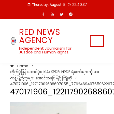
Skip
Thursday, August 6
22:40:38
to
content
RED NEWS
AGENCY
Independent Journalism for
Justice and Human Rights.
Home
တိုက်ပွဲပြန် အောင်ပွဲရ KIA၊ KPDF၊ NPDF ရဲဘော်များကို ဖား
ကန့်ပြည်သူများ အောင်သပြေဖြင့် ကြိုဆို
470171906_122117902688607055_776246949765962267
470171906_1221179026886