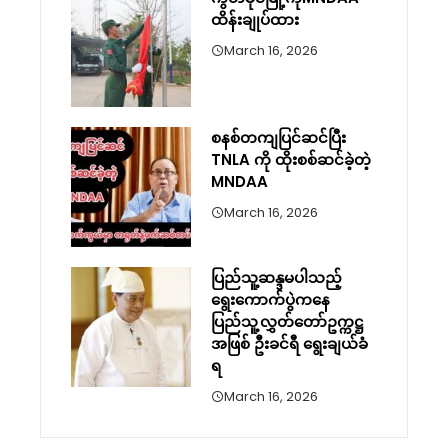
ထိန်းချုပ်ထား
March 16, 2026
စနစ်တကျပြင်ဆင်ပြီး
TNLA ကို ထိုးစစ်ဆင်ခဲ့တဲ့
MNDAA
March 16, 2026
ပြည်သူ့ဆန္ဒမပါသည့်
ရွေးကောက်ပွဲကနေ
ပြည်သူ့လွှတ်တော်ဥက္ကဋ္ဌ
အဖြစ် ဦးခင်ရီ ရွေးချယ်ခံ
ရ
March 16, 2026