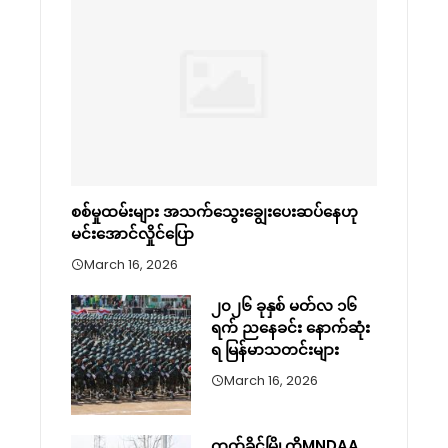
စစ်မှုထမ်းများ အသက်သွေးချွေးပေးဆပ်နေဟု
မင်းအောင်လှိုင်ပြော
March 16, 2026
၂၀၂၆ ခုနှစ် မတ်လ ၁၆
ရက် ညနေခင်း နောက်ဆုံး
ရ မြန်မာသတင်းများ
March 16, 2026
ကွတ်ခိုင်မြို့ကိုMNDAA