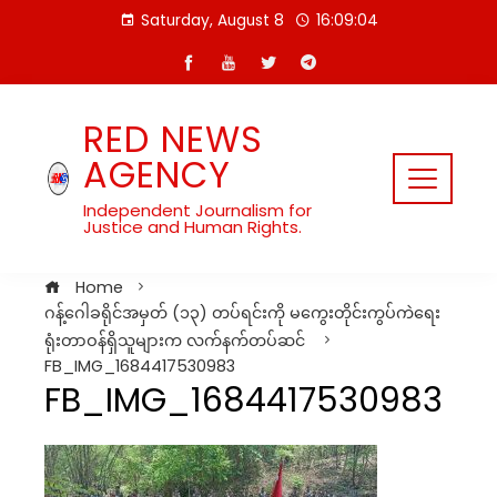
Skip
Saturday, August 8
16:09:05
to
content
RED NEWS
AGENCY
Independent Journalism for
Justice and Human Rights.
Home
ဂန့်ဂေါခရိုင်အမှတ် (၁၃) တပ်ရင်းကို မကွေးတိုင်းကွပ်ကဲရေး
ရုံးတာဝန်ရှိသူများက လက်နက်တပ်ဆင်
FB_IMG_1684417530983
FB_IMG_1684417530983