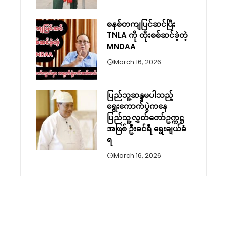
စနစ်တကျပြင်ဆင်ပြီး
TNLA ကို ထိုးစစ်ဆင်ခဲ့တဲ့
MNDAA
March 16, 2026
ပြည်သူ့ဆန္ဒမပါသည့်
ရွေးကောက်ပွဲကနေ
ပြည်သူ့လွှတ်တော်ဥက္ကဋ္ဌ
အဖြစ် ဦးခင်ရီ ရွေးချယ်ခံ
ရ
March 16, 2026