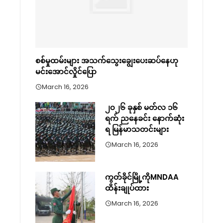
စစ်မှုထမ်းများ အသက်သွေးချွေးပေးဆပ်နေဟု
မင်းအောင်လှိုင်ပြော
March 16, 2026
၂၀၂၆ ခုနှစ် မတ်လ ၁၆
ရက် ညနေခင်း နောက်ဆုံး
ရ မြန်မာသတင်းများ
March 16, 2026
ကွတ်ခိုင်မြို့ကိုMNDAA
ထိန်းချုပ်ထား
March 16, 2026