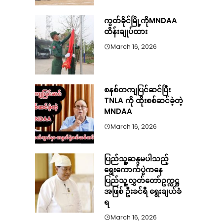
ကွတ်ခိုင်မြို့ကိုMNDAA
ထိန်းချုပ်ထား
March 16, 2026
စနစ်တကျပြင်ဆင်ပြီး
TNLA ကို ထိုးစစ်ဆင်ခဲ့တဲ့
MNDAA
March 16, 2026
ပြည်သူ့ဆန္ဒမပါသည့်
ရွေးကောက်ပွဲကနေ
ပြည်သူ့လွှတ်တော်ဥက္ကဋ္ဌ
အဖြစ် ဦးခင်ရီ ရွေးချယ်ခံ
ရ
March 16, 2026