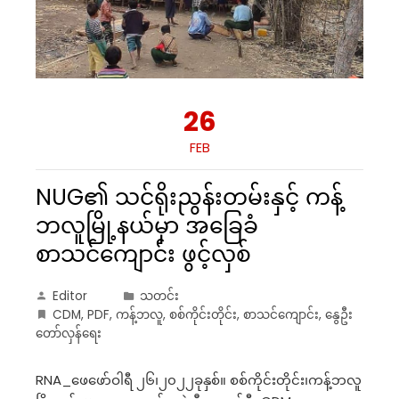
26
FEB
NUG၏ သင်ရိုးညွန်းတမ်းနှင့် ကန့်
ဘလူမြို့နယ်မှာ အခြေခံ
စာသင်ကျောင်း ဖွင့်လှစ်
Editor
သတင်း
CDM
,
PDF
,
ကန့်ဘလူ
,
စစ်ကိုင်းတိုင်း
,
စာသင်ကျောင်း
,
နွေဦး
တော်လှန်ရေး
RNA_ဖေဖော်ဝါရီ ၂၆၊၂၀၂၂ခုနှစ်။ စစ်ကိုင်းတိုင်း၊ကန့်ဘလူ