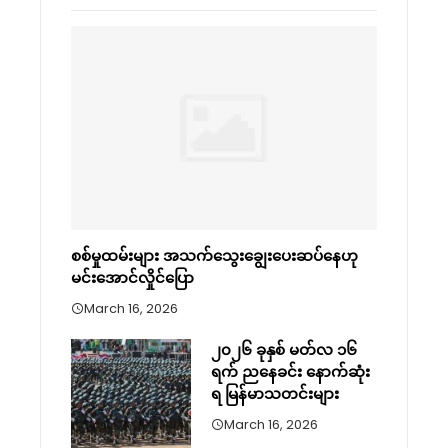
စစ်မှုထမ်းများ အသက်သွေးချွေးပေးဆပ်နေဟု
မင်းအောင်လှိုင်ပြော
March 16, 2026
၂၀၂၆ ခုနှစ် မတ်လ ၁၆
ရက် ညနေခင်း နောက်ဆုံး
ရ မြန်မာသတင်းများ
March 16, 2026