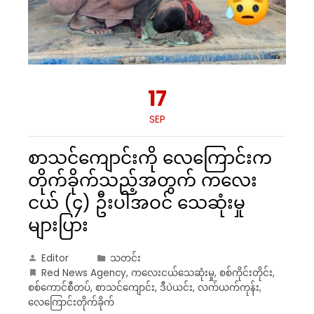
17
SEP
စာသင်ကျောင်းကို လေကြောင်းက
တိုက်ခိုက်သည့်အတွက် ကလေး
ငယ် (၄) ဦးပါအဝင် သေဆုံးမှု
များပြား
Editor
သတင်း
Red News Agency
,
ကလေးငယ်သေဆုံးမှု
,
စစ်ကိုင်းတိုင်း
,
စစ်ကောင်စီတပ်
,
စာသင်ကျောင်း
,
ဒီပဲယင်း
,
လက်ယက်ကုန်း
,
လေကြောင်းတိုက်ခိုက်