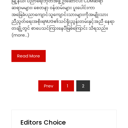
မြို့နယ်၊ ပညာရေးဘုတ်အဖွဲ့ ဦးဆောင်ပီး CDMဆရာ
ဆရာမများ‌၊ စေတနာ့ ဝန်ထမ်းများ ပူးပေါင်းကာ
အခြေခံပညာကျောင်သူကျောင်းသားများကိုအမျိုးသား
ညီညွတ်ရေးအစိုးရNUG၏သင်ရိုးညွန်းတမ်းနှင့်အညီ နေရာ
တချို့တွင် စာပေသင်ကြားနေပီဖြစ်ကြောင်း သိရသည်။
(more…)
Read More
Posts
Prev
1
2
navigation
Editors Choice