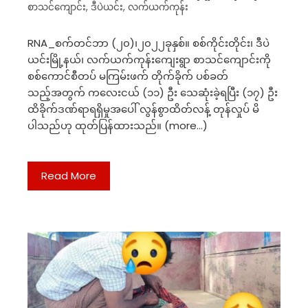
စာသင်ကျောင်း
,
ဒီပဲယင်း
,
လက်ယက်ကုန်း
RNA_စက်တင်ဘာ (၂၀)၊၂၀၂၂ခုနှစ်။ စစ်ကိုင်းတိုင်း၊ ဒီပဲ
ယင်းမြို့နယ်၊ လက်ယက်ကုန်းကျေးရွာ စာသင်ကျောင်းကို
စစ်ကောင်စီတပ် မကြမ်းဖက် တိုက်ခိုက် ပစ်ခတ်
သည့်အတွက် ကလေးငယ် (၁၁) ဦး သေဆုံးခဲ့ရပြီး (၁၇) ဦး
ထိခိုက်ဒဏ်ရာရရှိမှုအပေါ် လွန်စွာထိတ်လန့် တုန်လှုပ် မိ
ပါသည်ဟု ထုတ်ပြန်ထားသည်။ (more…)
Read More