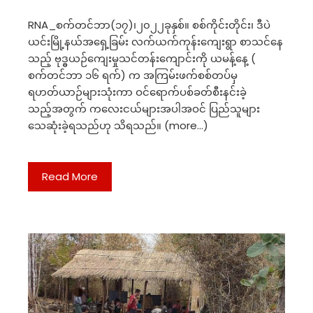
RNA_စက်တင်ဘာ(၁၇)၊၂၀၂၂ခုနှစ်။ စစ်ကိုင်းတိုင်း၊ ဒီပဲ
ယင်းမြို့နယ်အရှေ့ခြမ်း လက်ယက်ကုန်းကျေးရွာ စာသင်နေ
သည့် ဗုဒ္ဓယဉ်ကျေးမှုသင်တန်းကျောင်းကို ယမန့်နေ့ (
စက်တင်ဘာ ၁၆ ရက်) က အကြမ်းဖက်စစ်တပ်မှ
ရဟတ်ယာဉ်များသုံးကာ ဝင်ရောက်ပစ်ခတ်စီးနင်းခဲ့
သည့်အတွက် ကလေးငယ်များအပါအဝင် ပြည်သူများ
သေဆုံးခဲ့ရသည်ဟု သိရသည်။ (more…)
Read More