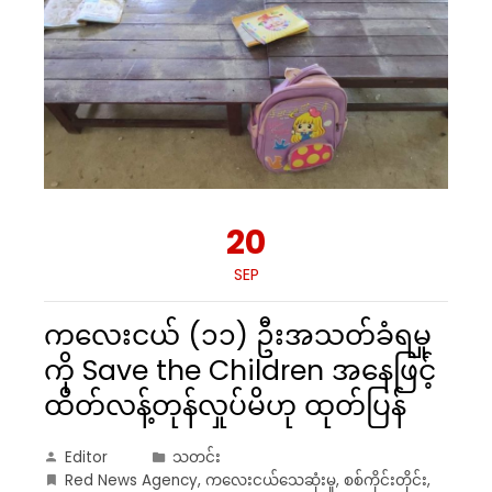
20
SEP
ကလေးငယ် (၁၁) ဦးအသတ်ခံရမှု
ကို Save the Children အနေဖြင့်
ထိတ်လန့်တုန်လှုပ်မိဟု ထုတ်ပြန်
Editor
သတင်း
Red News Agency
,
ကလေးငယ်သေဆုံးမှု
,
စစ်ကိုင်းတိုင်း
,