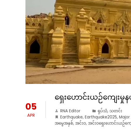
ရှေးဟောင်းယဉ်ကျေးမှုနယ
05
RNA Editor
ရုပ်သံ
,
သတင်း
APR
Earthquake
,
Earthquake2025
,
Major
အမွေအနှစ်
,
အင်းဝ
,
အင်းဝရှေးဟောင်းယဉ်ကျေ