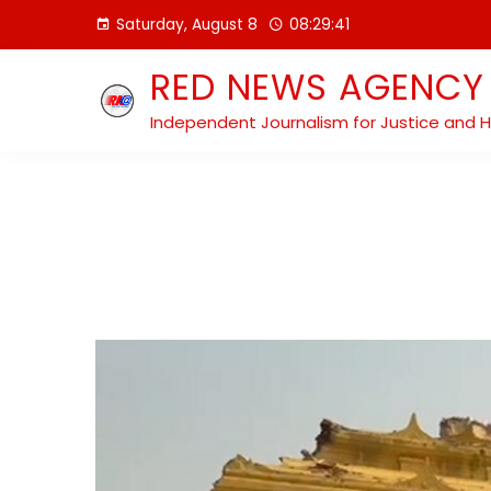
Skip
Saturday, August 8
08:29:41
to
content
RED NEWS AGENCY
Independent Journalism for Justice and 