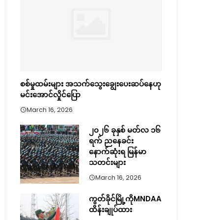
စစ်မှုထမ်းများ အသက်သွေးချွေးပေးဆပ်နေဟု
မင်းအောင်လှိုင်ပြော
March 16, 2026
၂၀၂၆ ခုနှစ် မတ်လ ၁၆
ရက် ညနေခင်း
နောက်ဆုံးရ မြန်မာ
သတင်းများ
March 16, 2026
ကွတ်ခိုင်မြို့ကိုMNDAA
ထိန်းချုပ်ထား