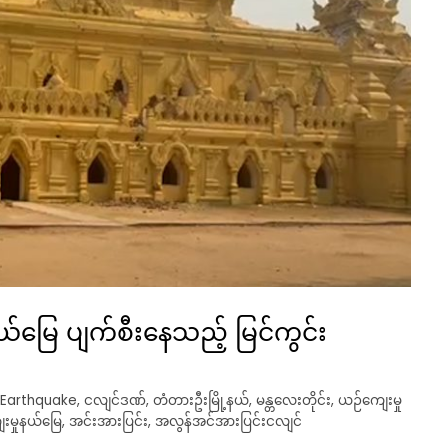
်မြေ ပျက်စီးနေသည့် မြင်ကွင်း
 Earthquake
,
ငလျင်ဒဏ်
,
တံတားဦးမြို့နယ်
,
မန္တလေးတိုင်း
,
ယဉ်ကျေးမှု
းမှုနယ်မြေ
,
အင်းအားပြင်း
,
အလွန်အင်အားပြင်းငလျင်