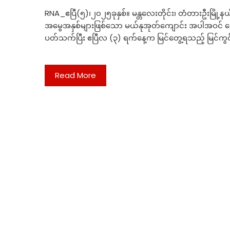
RNA_ဧပြီ(၅)၊၂၀၂၅ခုနှစ်။ မန္တလေးတိုင်း၊ တံတားဦးမြို
အမွေအနှစ်များဖြစ်သော မယ်နုအုတ်ကျောင်း အပါအဝင် စေတ
ပတ်သက်ပြီး ဧပြီလ (၃) ရက်နေ့က မြင်တွေ့ရသည့် မြင်က
Read More