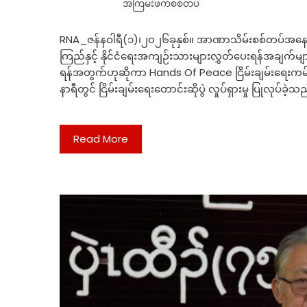
အကြမ်းဖက်စစ်တပ်
RNA_ဇန်နဝါရီ(၁)၊၂၀၂၆ခုနှစ်။ အာဏာသိမ်းစစ်တပ်အနေဖြင့်
ကြည်နှင့် နိုင်ငံရေးအကျဉ်းသားများလွှတ်ပေးရန်အချက်မျာ
ရန်အတွက်ဟုဆိုကာ Hands Of Peace ငြိမ်းချမ်းရေးကမ်းလ
နာရီတွင် ငြိမ်းချမ်းရေးတောင်းဆိုပွဲ လှုပ်ရှားမှု ပြုလုပ်ခ
Read More