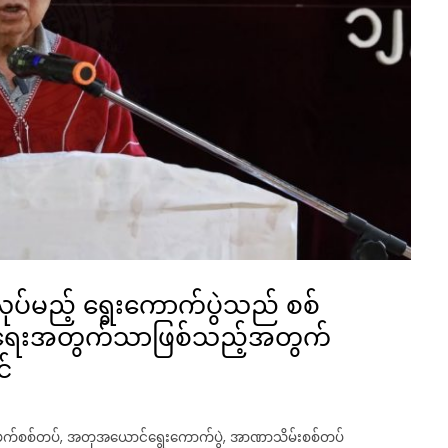
ပ်မည့် ရွေးကောက်ပွဲသည် စစ်
်ရေးအတွက်သာဖြစ်သည့်အတွက်
င်
ဖက်စစ်တပ်
,
အတုအယောင်ရွေးကောက်ပွဲ
,
အာဏာသိမ်းစစ်တပ်