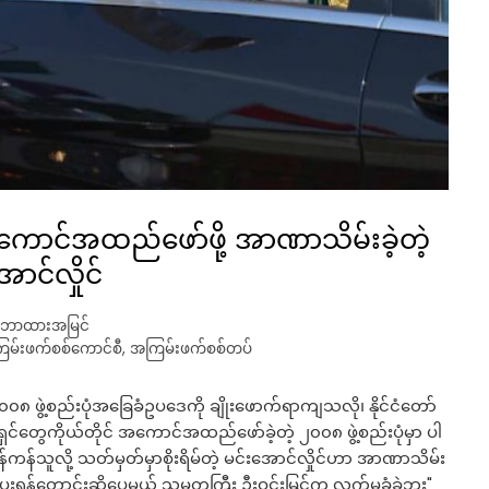
ကောင်အထည်ဖော်ဖို့ အာဏာသိမ်းခဲ့တဲ့
င်လှိုင်
ောထားအမြင်
မ်းဖက်စစ်ကောင်စီ
,
အကြမ်းဖက်စစ်တပ်
၀၈ ဖွဲ့စည်းပုံအခြေခံဥပဒေကို ချိုးဖောက်ရာကျသလို၊ နိုင်ငံတော်
်တွေကိုယ်တိုင် အကောင်အထည်ဖော်ခဲ့တဲ့ ၂၀၀၈ ဖွဲ့စည်းပုံမှာ ပါ
ကန်သူလို့ သတ်မှတ်မှာစိုးရိမ်တဲ့ မင်းအောင်လှိုင်ဟာ အာဏာသိမ်း
ွှဲပေးရန်တောင်းဆိုပေမယ့် သမ္မတကြီး ဦးဝင်းမြင့်က လက်မခံခဲ့ဘူး"