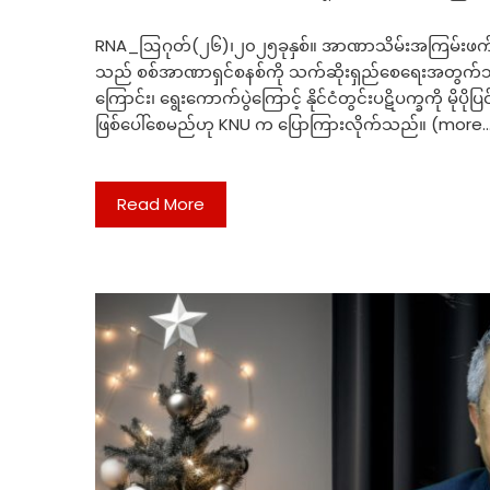
RNA_ဩဂုတ်(၂၆)၊၂၀၂၅ခုနှစ်။ အာဏာသိမ်းအကြမ်းဖက်စ
သည် စစ်အာဏာရှင်စနစ်ကို သက်ဆိုးရှည်စေရေးအတွက်သ
ကြောင်း၊ ရွေးကောက်ပွဲကြောင့် နိုင်ငံတွင်းပဋိပက္ခကို မ
ဖြစ်ပေါ်စေမည်ဟု KNU က ပြောကြားလိုက်သည်။ (more
Read More