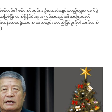
စ်တပ်၏ စစ်ကော်မရှင်က ဦးဆောင်ကျင်းပမည့်ရွေးကောက်ပွဲ
ာဖြစ်ပြီး လက်ရှိနိုင်ငံရေးအကြပ်အတည်း၏ အဖြေမဟုတ်
ိုပိုပြင်းထန်လာစေရုံသာမက ဒေသတွင်း မတည်ငြိမ်မှုကိုပါ ဆက်လက်
…)