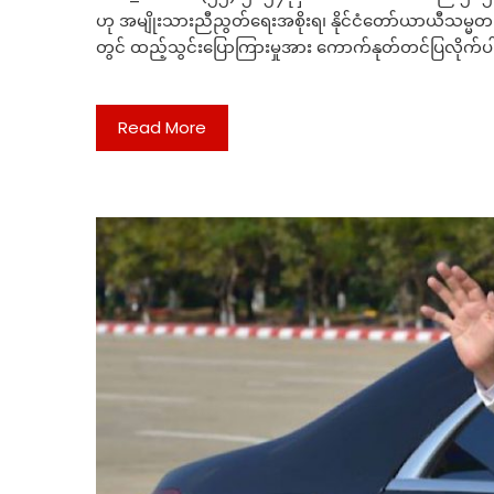
ဟု အမျိုးသားညီညွတ်ရေးအစိုးရ၊ နိုင်ငံတော်ယာယီသမ္မ
တွင် ထည့်သွင်းပြောကြားမှုအား ကောက်နုတ်တင်ပြ
Read More