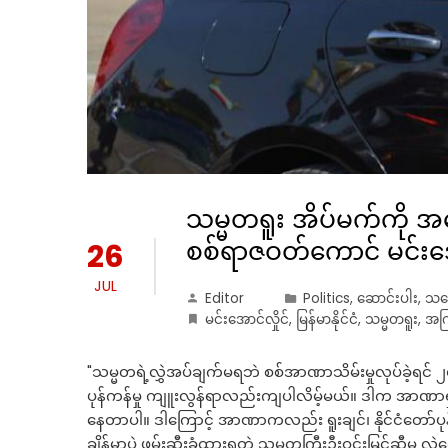
သမ္မတရူး အိပ်မက်ကို အ
စစ်ရာဇဝတ်ကောင် မင်းအော
26
JUL
Editor
Politics
,
ဆောင်းပါး
,
သဘ
မင်းအောင်လှိုင်
,
မြန်မာနိုင်ငံ
,
သမ္မတရူး
,
အကြ
"သမ္မတရဲ့လွှဲအပ်ချက်မရဘဲ စစ်အာဏာသိမ်းမှုလုပ်ခဲ့ရင် ၂၀
ပုန်ကန်မှု ကျူးလွန်ရာလည်းကျပါလိမ့်မယ်။ ဒါက အာဏာရှင
နေတာပါ။ ဒါကြောင့် အာဏာကလည်း ရူးချင်၊ နိုင်ငံတော်ပုန်
ချိန်မှာပဲ ဖမ်းဆီးခံထားရတဲ့ သမ္မတကြီးဦးဝင်းမြင့်ဆီမှ လ