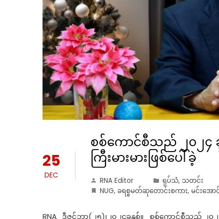
စစ်ကောင်စီသည် ၂၀၂၄ ခုနှစ်အ
ကြီးမားမားဖြစ်ပေါ်ခဲ့
25
DEC
RNA Editor
ရုပ်သံ
,
သတင်း
NUG
,
ခရစ္စမတ်ဆုတောင်းစကား
,
မင်းအောင်လ
RNA_ဒီဇင်ဘာ(၂၅)၊၂၀၂၄ခုနှစ်။ စစ်ကောင်စီသည် ၂၀၂၄ ခုနှစ်အ