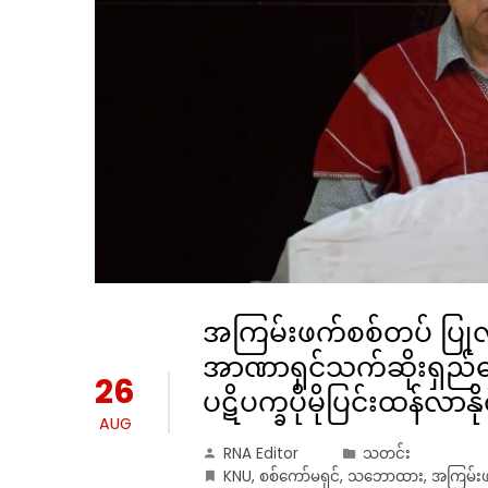
အကြမ်းဖက်စစ်တပ် ပြုလု
အာဏာရှင်သက်ဆိုးရှည
26
ပဋိပက္ခပိုမိုပြင်းထန်လာနို
AUG
RNA Editor
သတင်း
KNU
,
စစ်ကော်မရှင်
,
သဘောထား
,
အကြမ်း