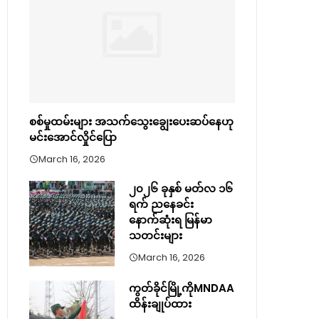
စစ်မှုထမ်းများ အသက်သွေးချွေးပေးဆပ်နေဟု
မင်းအောင်လှိုင်ပြော
March 16, 2026
၂၀၂၆ ခုနှစ် မတ်လ ၁၆
ရက် ညနေခင်း
နောက်ဆုံးရ မြန်မာ
သတင်းများ
March 16, 2026
ကွတ်ခိုင်မြို့ကိုMNDAA
ထိန်းချုပ်ထား