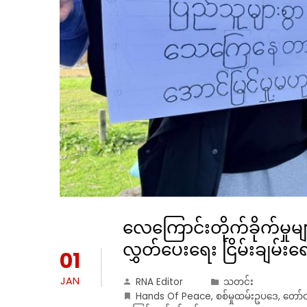
လေကြောင်းတိုက်ခိုက်မှုမျ
လွှတ်ပေးရေး ငြိမ်းချမ်း
01
JAN
RNA Editor
သတင်း
Hands Of Peace
,
စစ်မှုထမ်းဥပဒေ
,
တော်လ