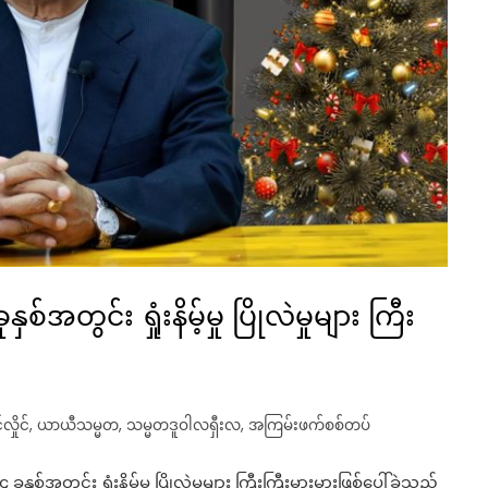
တွင်း ရှုံးနိမ့်မှု ပြိုလဲမှုများ ကြီး
ှိုင်
,
ယာယီသမ္မတ
,
သမ္မတဒူဝါလရှီးလ
,
အကြမ်းဖက်စစ်တပ်
တွင်း ရှုံးနိမ့်မှု ပြိုလဲမှုများ ကြီးကြီးမားမားဖြစ်ပေါ်ခဲ့သည်