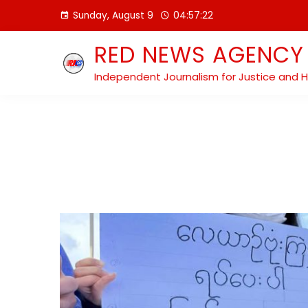
Skip
Sunday, August 9
04:57:24
to
content
RED NEWS AGENCY
Independent Journalism for Justice and 