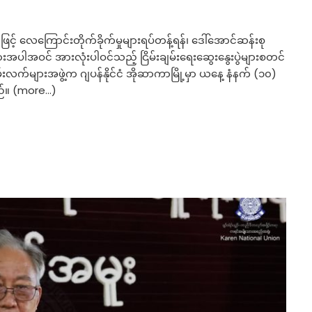
 လေကြောင်းတိုက်ခိုက်မှုများရပ်တန့်ရန်၊ ဒေါ်အောင်ဆန်းစု
းအပါအဝင် အားလုံးပါဝင်သည့် ငြိမ်းချမ်းရေးဆွေးနွေးပွဲများစတင်
က်များအဖွဲ့က ဂျပန်နိုင်ငံ အိုဆာကာမြို့မှာ ယနေ့ နံနက် (၁၀)
ဲ့သည်။ (more…)