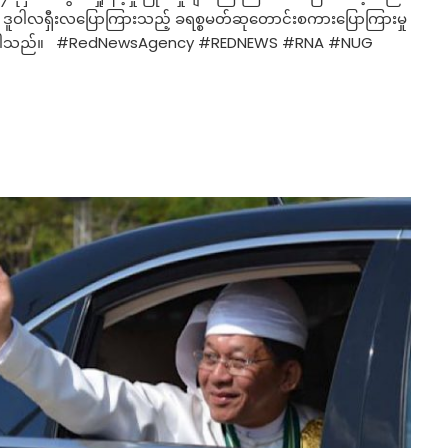
တ ဒူဝါလရှီးလပြောကြားသည့် ခရစ္စမတ်ဆုတောင်းစကားပြောကြားမှု
လိုက်ပါသည်။ #RedNewsAgency #REDNEWS #RNA #NUG