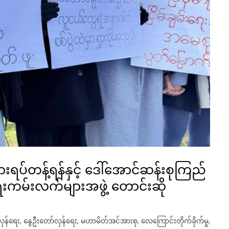
ားရပ်တန့်ရန်နှင့် ဒေါ်အောင်ဆန်းစုကြည်
ရေးကမ်းလက်များအဖွဲ့ တောင်းဆို
ှန်ရေး
,
နွေဦးတော်လှန်ရေး
,
မဟာမိတ်အင်အားစု
,
လေကြောင်းတိုက်ခိုက်မှု
,