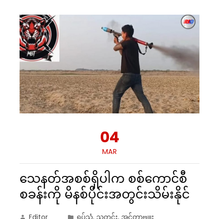
04
MAR
သေနတ်အစစ်ရှိပါက စစ်ကောင်စီ
စခန်းကို မိနစ်ပိုင်းအတွင်းသိမ်းနိုင်
Editor
ရုပ်သံ
,
သတင်း
,
အင်တာဗျူး