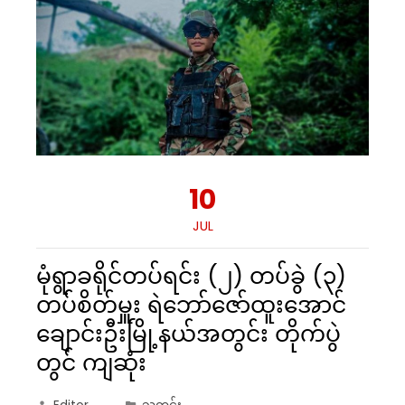
10
JUL
မုံရွာခရိုင်တပ်ရင်း (၂) တပ်ခွဲ (၃)
တပ်စိတ်မှူး ရဲဘော်ဇော်ထူးအောင်
ချောင်းဦးမြို့နယ်အတွင်း တိုက်ပွဲ
တွင် ကျဆုံး