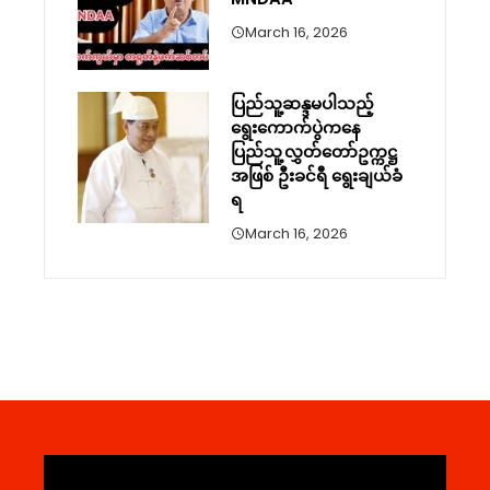
March 16, 2026
ပြည်သူ့ဆန္ဒမပါသည့်
ရွေးကောက်ပွဲကနေ
ပြည်သူ့လွှတ်တော်ဥက္ကဋ္ဌ
အဖြစ် ဦးခင်ရီ ရွေးချယ်ခံ
ရ
March 16, 2026