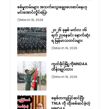
စစ်မှုထမ်းများ အသက်သွေးချွေးပေးဆပ်နေဟု
မင်းအောင်လှိုင်ပြော
March 16, 2026
၂၀၂၆ ခုနှစ် မတ်လ ၁၆
ရက် ညနေခင်း နောက်ဆုံး
ရ မြန်မာသတင်းများ
March 16, 2026
ကွတ်ခိုင်မြို့ကိုMNDAA
ထိန်းချုပ်ထား
March 16, 2026
စနစ်တကျပြင်ဆင်ပြီး
TNLA ကို ထိုးစစ်ဆင်ခဲ့တဲ့
MNDAA