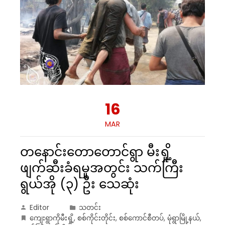
16
MAR
တနောင်းတောတောင်ရွာ မီးရှို့
ဖျက်ဆီးခံရမှုအတွင်း သက်ကြီး
ရွယ်အို (၃) ဦး သေဆုံး
Editor
သတင်း
ကျေးရွာကိုမီးရှို့
,
စစ်ကိုင်းတိုင်း
,
စစ်ကောင်စီတပ်
,
မုံရွာမြို့နယ်
,