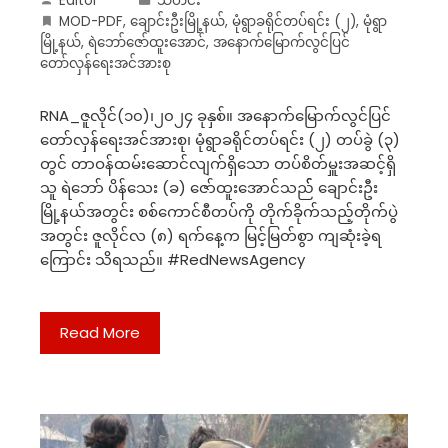
Editor
သတင်း
MOD-PDF
,
ချောင်းဦးမြို့နယ်
,
မုံရွာခရိုင်တပ်ရင်း (၂)
,
မုံရွာ
မြို့နယ်
,
ရဲဘော်ဇော်ထူးအောင်
,
အနောက်မြောက်လွင်ပြင်
တော်လှန်ရေးအင်အားစု
RNA_ဇူလိုင်(၁၀)၊၂၀၂၄ ခုနှစ်။ အနောက်မြောက်လွင်ပြင်
တော်လှန်ရေးအင်အားစု၊ မုံရွာခရိုင်တပ်ရင်း (၂) တပ်ခွဲ (၃)
တွင် တာဝန်ထမ်းဆောင်လျက်ရှိသော တပ်စိတ်မှူးအဆင့်ရှိ
သူ ရဲဘော် ပိန်သေး (ခ) ဇော်ထူးအောင်သည်် ချောင်းဦး
မြို့နယ်အတွင်း စစ်ကောင်စီတပ်ကို တိုက်ခိုက်သည့်တိုက်ပွဲ
အတွင်း ဇူလိုင်လ (၈) ရက်နေ့က မြင့်မြတ်စွာ ကျဆုံးခဲ့ရ
ကြောင်း သိရသည်။ #RedNewsAgency
Read More