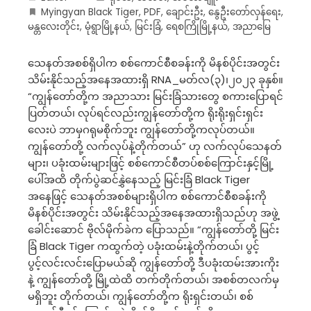
Myingyan Black Tiger
,
PDF
,
ချောင်းဦး
,
နွေဦးတော်လှန်ရေး
,
မန္တလေးတိုင်း
,
မုံရွာမြို့နယ်
,
မြင်းခြံ
,
ရေစကြိုမြို့နယ်
,
အညာမြေ
သေနတ်အစစ်ရှိပါက စစ်ကောင်စီစခန်းကို မိနစ်ပိုင်းအတွင်း
သိမ်းနိုင်သည့်အနေအထားရှိ RNA_မတ်လ(၃)၊၂၀၂၃ ခုနှစ်။
“ကျွန်တော်တို့က အညာသား မြင်းခြံသားတွေ စကားပြောရင်
ပြတ်တယ်၊ လုပ်ရင်လည်းကျွန်တော်တို့က ရိုးရိုးရှင်းရှင်း
လေးပဲ ဘာမှဂရုမစိုက်ဘူး ကျွန်တော်တို့ကလုပ်တယ်။
ကျွန်တော်တို့ လက်လုပ်နဲ့တိုက်တယ်” ဟု လက်လုပ်သေနတ်
များ၊ ပခုံးထမ်းများဖြင့် စစ်ကောင်စီတပ်စစ်ကြောင်းနှင့်မြို့
ပေါ်အထိ တိုက်ပွဲဆင်နွှဲနေသည့် မြင်းခြံ Black Tiger
အနေဖြင့် သေနတ်အစစ်များရှိပါက စစ်ကောင်စီစခန်းကို
မိနစ်ပိုင်းအတွင်း သိမ်းနိုင်သည့်အနေအထားရှိသည်ဟု အဖွဲ့
ခေါင်းဆောင် ဗိုလ်မိုက်ခဲက ပြောသည်။ “ကျွန်တော်တို့ မြင်း
ခြံ Black Tiger ကထွက်တဲ့ ပခုံးထမ်းနဲ့တိုက်တယ်၊ ပွင့်
ပွင့်လင်းလင်းပြောမယ်ဆို ကျွန်တော်တို့ ဒီပခုံးထမ်းအားကိုး
နဲ့ ကျွန်တော်တို့ မြို့ထဲထိ တက်တိုက်တယ်၊ အစစ်တလက်မှ
မရှိဘူး တိုက်တယ်၊ ကျွန်တော်တို့က ရိုးရှင်းတယ်၊ စစ်