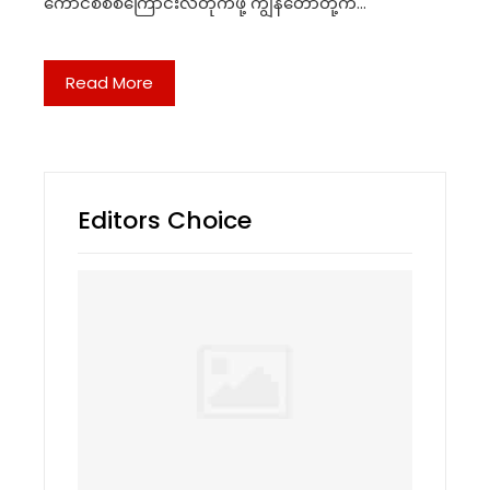
ကောင်စီစစ်ကြောင်းလဲတိုက်ဖို့ ကျွန်တော်တို့က…
Read More
Editors Choice