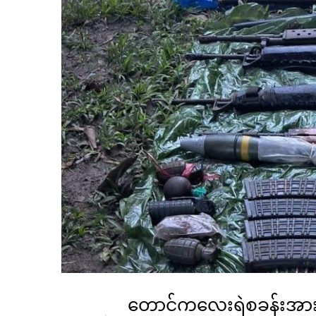
တောင်ကလေးရဲစခန်းအား တိ