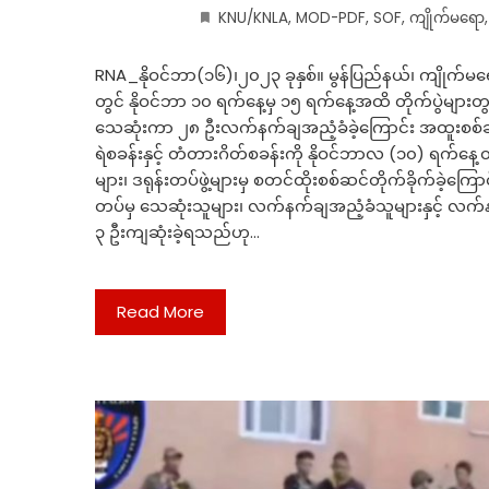
KNU/KNLA
,
MOD-PDF
,
SOF
,
ကျိုက်မရော
RNA_နိုဝင်ဘာ(၁၆)၊၂၀၂၃ ခုနှစ်။ မွန်ပြည်နယ်၊ ကျိုက်မရော
တွင် နိုဝင်ဘာ ၁၀ ရက်နေ့မှ ၁၅ ရက်နေ့အထိ တိုက်ပွဲများတ
သေဆုံးကာ ၂၈ ဦးလက်နက်ချအညံ့ခံခဲ့ကြောင်း အထူးစစ်ဆင်
ရဲစခန်းနှင့် တံတားဂိတ်စခန်းကို နိုဝင်ဘာလ (၁၀) ရက်နေ့တွ
များ၊ ဒရုန်းတပ်ဖွဲ့များမှ စတင်ထိုးစစ်ဆင်တိုက်ခိုက်ခဲ့ကြေ
တပ်မှ သေဆုံးသူများ၊ လက်နက်ချအညံ့ခံသူများနှင့် လက်
၃ ဦးကျဆုံးခဲ့ရသည်ဟု…
Read More