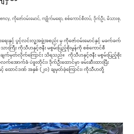
gency
,
ကိုဇော်ဝမ်းမောင်
,
ကျိုက်မရော
,
စစ်ကောင်စီတပ်
,
ဒိုက်ဦး
,
မိသားစု
,
းနှင့် ပွင့်လင်းလူ့အဖွဲ့အစည်း မှ ကိုဇော်ဝမ်းမောင်နှင့် မခက်ခက်
ားကြီး ကိုသီဟနှင့်ဇနီး မစွမ်းပြည့်စိုးမွန်ကို စစ်ကောင်စီ
်မှတ်လိုက်ကြောင်း သိရသည်။ ကိုသီဟနှင့်ဇနီး မစွမ်းပြည့်စိုး
က်အောက်ခံ ပဲခူးတိုင်း၊ ဒိုက်ဦးထောင်မှာ ဖမ်းဆီးထားပြီး
င့် ထောင်ဒဏ် အနှစ် (၂၀) ချမှတ်ခဲ့ကြောင်း၊ ကိုသီဟတို့