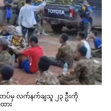
ပ်မှ လက်နက်ချသူ ၂၃ ဦးကို
က်ထား