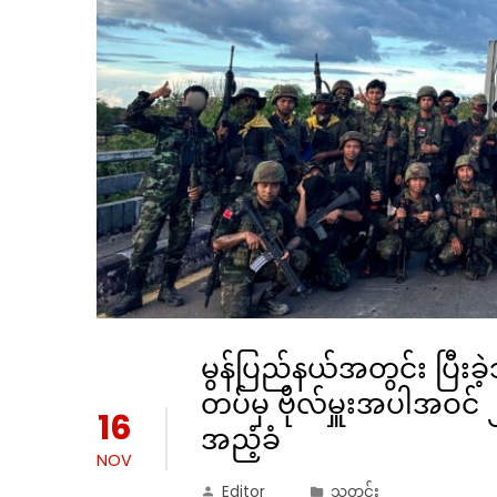
မွန်ပြည်နယ်အတွင်း ပြီးခဲ့
တပ်မှ ဗိုလ်မှူးအပါအဝင်
16
အညံ့ခံ
NOV
Editor
သတင်း