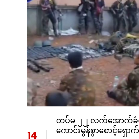
တပ်မ ၂၂ လက်အောက်ခံတ
ကောင်းမွန်စွာစောင့်ရှော
14