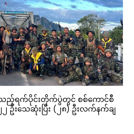
သည့်ရက်ပိုင်းတိုက်ပွဲတွင် စစ်ကောင်စီ
 ၂၂ ဦးသေဆုံးပြီး (၂၈) ဦးလက်နက်ချ