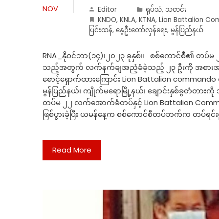
NOV
Editor
ရုပ်သံ
,
သတင်း
KNDO
,
KNLA
,
KTNA
,
Lion Battalion C
ပြင်းထန်
,
နွေဦးတော်လှန်ရေး
,
မွန်ပြည်နယ်
RNA_နိုဝင်ဘာ(၁၄)၊၂၀၂၃ ခုနှစ်။ စစ်ကောင်စီ၏ တပ်မ ၂
သည့်အတွက် လက်နက်ချအညံ့ခံခဲ့သည့် ၂၃ ဦးကို အစားအသော
စောင့်ရှောက်ထားကြောင်း Lion Battalion commando စ
မွန်ပြည်နယ်၊ ကျိုက်မရောမြို့နယ်၊ ချောင်းနှစ်ခွတံတားက
တပ်မ ၂၂ လက်အောက်ခံတပ်နှင့် Lion Battalion Command
ဖြစ်ပွားခဲ့ပြီး ယမန်နေ့က စစ်ကောင်စီတပ်ဘက်က တပ်ရင်းမ
Read More