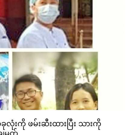
လုံးကို ဖမ်းဆီးထားပြီး သားကို
ျမှတ်