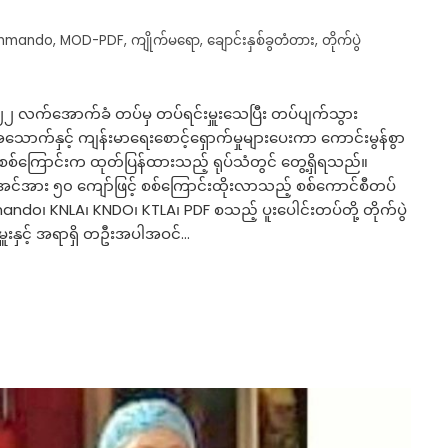
ommando
,
MOD-PDF
,
ကျိုက်မရော
,
ချောင်းနှစ်ခွတံတား
,
တိုက်ပွဲ
၂ လက်အောက်ခံ တပ်မှ တပ်ရင်းမှူးသေပြီး တပ်ပျက်သွား
က်နှင့် ကျန်းမာရေးစောင့်ရှောက်မှုများပေးကာ ကောင်းမွန်စွာ
စ်ကြောင်းက ထုတ်ပြန်ထားသည့် ရုပ်သံတွင် တွေ့ရှိရသည်။
ို အင်အား ၅၀ ကျော်ဖြင့် စစ်ကြောင်းထိုးလာသည့် စစ်ကောင်စီတပ်
o၊ KNLA၊ KNDO၊ KTLA၊ PDF စသည့် ပူးပေါင်းတပ်တို့ တိုက်ပွဲ
ှူးနှင့် အရာရှိ တဦးအပါအဝင်…