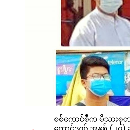
စစ်ကောင်စီက မိသားစုတခု
ထောင်ဒဏ် အနှစ် (၂၀) ခ