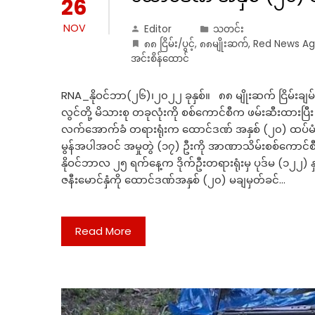
26
NOV
Editor
သတင်း
၈၈ ငြိမ်း/ပွင့်
,
၈၈မျိုးဆက်
,
Red News A
အင်းစိန်ထောင်
RNA_နိုဝင်ဘာ(၂၆)၊၂၀၂၂ ခုနှစ်။ ၈၈ မျိုးဆက် ငြိမ်းချမ်းရေ
လွင်တို့ မိသားစု တခုလုံးကို စစ်ကောင်စီက ဖမ်းဆီးထားပြီး သ
လက်အောက်ခံ တရားရုံးက ထောင်ဒဏ် အနှစ် (၂၀) ထပ်မံချက
မွန်အပါအဝင် အမှုတွဲ (၁၇) ဦးကို အာဏာသိမ်းစစ်ကောင်စီလ
နိုဝင်ဘာလ ၂၅ ရက်နေ့က ဒိုက်ဦးတရားရုံးမှ ပုဒ်မ (၁၂၂) နှ
ဇနီးမောင်နှံကို ထောင်ဒဏ်အနှစ် (၂၀) မချမှတ်ခင်…
Read More