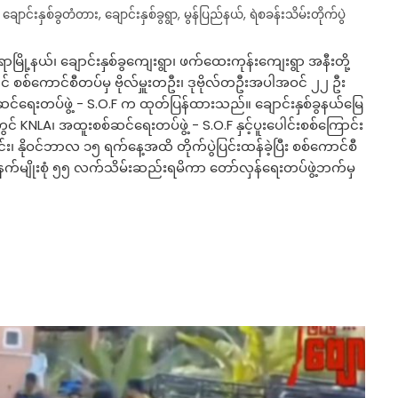
,
ချောင်းနှစ်ခွတံတား
,
ချောင်းနှစ်ခွရွာ
,
မွန်ပြည်နယ်
,
ရဲစခန်းသိမ်းတိုက်ပွဲ
မြို့နယ်၊ ချောင်းနှစ်ခွကျေးရွာ၊ ဖက်ထေးကုန်းကျေးရွာ အနီးတို့
ွင် စစ်ကောင်စီတပ်မှ ဗိုလ်မှူးတဦး၊ ဒုဗိုလ်တဦးအပါအဝင် ၂၂ ဦး
ရေးတပ်ဖွဲ့ - S.O.F က ထုတ်ပြန်ထားသည်။ ချောင်းနှစ်ခွနယ်မြေ
င် KNLA၊ အထူးစစ်ဆင်ရေးတပ်ဖွဲ့ - S.O.F နှင့်ပူးပေါင်းစစ်ကြောင်း
ာင်း၊ နိုဝင်ဘာလ ၁၅ ရက်နေ့အထိ တိုက်ပွဲပြင်းထန်ခဲ့ပြီး စစ်ကောင်စီ
နက်မျိုးစုံ ၅၅ လက်သိမ်းဆည်းရမိကာ တော်လှန်ရေးတပ်ဖွဲ့ဘက်မှ