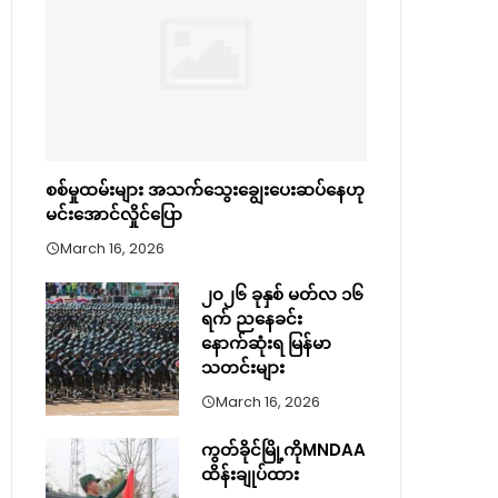
စစ်မှုထမ်းများ အသက်သွေးချွေးပေးဆပ်နေဟု
မင်းအောင်လှိုင်ပြော
March 16, 2026
၂၀၂၆ ခုနှစ် မတ်လ ၁၆
ရက် ညနေခင်း
နောက်ဆုံးရ မြန်မာ
သတင်းများ
March 16, 2026
ကွတ်ခိုင်မြို့ကိုMNDAA
ထိန်းချုပ်ထား