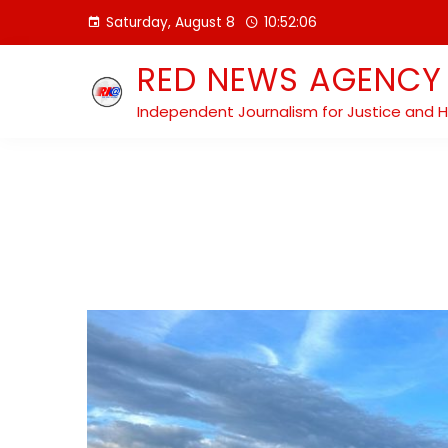
Skip
Saturday, August 8
10:52:08
to
content
RED NEWS AGENCY
Independent Journalism for Justice and 