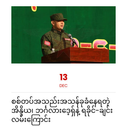
13
DEC
စစ်တပ်အသည်းအသန်ခုခံနေရတဲ့
အိန္ဒိယ၊ ဘင်္ဂလားဒေ့ရှ်နဲ့ ရခိုင်-ချင်း
လမ်းကြောင်း