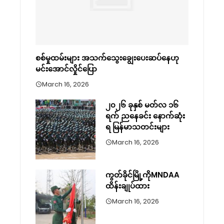
စစ်မှုထမ်းများ အသက်သွေးချွေးပေးဆပ်နေဟု
မင်းအောင်လှိုင်ပြော
March 16, 2026
၂၀၂၆ ခုနှစ် မတ်လ ၁၆
ရက် ညနေခင်း နောက်ဆုံး
ရ မြန်မာသတင်းများ
March 16, 2026
ကွတ်ခိုင်မြို့ကိုMNDAA
ထိန်းချုပ်ထား
March 16, 2026