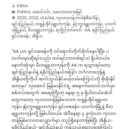
Editor
Politics
,
ဆောင်းပါး
,
သဘောထားအမြင်
2020
,
2023
,
ULA/AA
,
ကုလားတန်ဘက်စုံစီမံကိန်း
,
ချင်းပြည်နယ်
,
တရွန်အိုင်ဗျူဟာကုန်း
,
နှုံးဘူးဗျူဟာကုန်း
,
ပလက်
ဝမြို့နယ်
,
မီးဝဗျူဟာကုန်း
,
ရက္ခိုင့်တပ်တော် -AA
,
ရခိုင်ပြည်နယ်
,
ရှင်းဝစခန်း
,
အိန္ဒိယ
"AA ဟာ ရှင်းဝစခန်းကို ဝင်ရောက်တိုက်ခိုက်နေပါပြီ။ ပ
လက်ဝမှာဆိုရင်လည်း တပ်ရင်းကတစ်ရင်းပဲ ရှိပါတယ်။
နောက်ဆုံးမှာ မီးဝဗျူဟာကုန်းကို AA က ရသွားရင်တော့
ချင်းပြည်နယ်နဲ့ ရခိုင်ပြည်နယ်အပြင်၊ ဘင်္ဂလားဒေ့ရှ်နဲ့
အိန္ဒိယတို့ကိုပါ ဆက်သွယ်နိုင်မယ့်လမ်းကြောင်းကို စိုးမိုးနိုင်
တော့မှာ" လှဆောင် မြန်မာနိုင်ငံရဲ့ အနောက်တောင်ဘက်မှာ
စစ်တပ်အတွက် အရေးကြီးတဲ့ နေရာ ၅ ခု ရှိပါတယ်။အဲဒါ
တွေကတော့ ကုလားတန်မြစ်ဘေးက တရွန်အိုင်ဗျူဟာ
ကုန်း၊ နှုံးဘူးဗျူဟာကုန်း၊ ရှင်းဝစခန်း၊ ပလက်ဝမြို့နဲ့ မီးဝ
ဗျူဟာကုန်းတို့ ဖြစ်ပါတယ်။ အဲဒီနေရာ ၄ ခုလုံးဟာ ကုလား
တန်မြစ်ဘေးတလျှောက်မှာ တည်ရှိနေတာဖြစ်ပြီး အိန္ဒိယ-
ရခိုင်ပြည်နယ်-ချင်းပြည်နယ် ကုန်သွယ်ရေးလမ်းကြောင်း