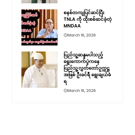
စနစ်တကျပြင်ဆင်ပြီး
TNLA ကို ထိုးစစ်ဆင်ခဲ့တဲ့
MNDAA
March 16, 2026
ပြည်သူ့ဆန္ဒမပါသည့်
ရွေးကောက်ပွဲကနေ
ပြည်သူ့လွှတ်တော်ဥက္ကဋ္ဌ
အဖြစ် ဦးခင်ရီ ရွေးချယ်ခံ
ရ
March 16, 2026