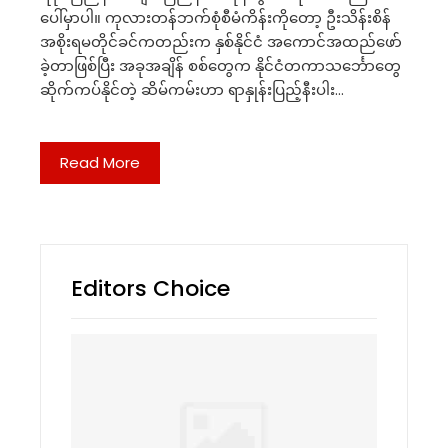
ပေါ်မှာပါ။ ကုလားတန်ဘက်စုံစီမံကိန်းကိုတော့ ဦးသိန်းစိန်
အစိုးရမတိုင်ခင်ကတည်းက နှစ်နိုင်ငံ အကောင်အထည်ဖော်
ခဲ့တာဖြစ်ပြီး အခုအချိန် စစ်တွေက နိုင်ငံတကာသင်္ဘောတွေ
ဆိုက်ကပ်နိုင်တဲ့ ဆိမ်ကမ်းဟာ ရာနှုန်းပြည့်နီးပါး…
Read More
Editors Choice